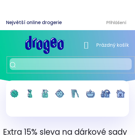
Přejít
na
obsah
Přihlášení
NÁKUPNÍ KOŠÍK
Prázdný košík
Extra 15% sleva na dárkové sady