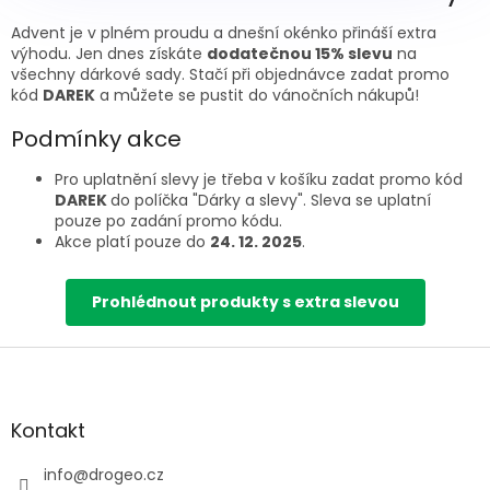
Advent je v plném proudu a dnešní okénko přináší extra
výhodu. Jen dnes získáte
dodatečnou 15% slevu
na
všechny dárkové sady. Stačí při objednávce zadat promo
kód
DAREK
a můžete se pustit do vánočních nákupů!
Podmínky akce
Pro uplatnění slevy je třeba v košíku zadat promo kód
DAREK
do políčka "Dárky a slevy". Sleva se uplatní
pouze po zadání promo kódu.
Akce platí pouze do
24. 12. 2025
.
Prohlédnout produkty s extra slevou
Z
á
p
a
Kontakt
t
í
info
@
drogeo.cz