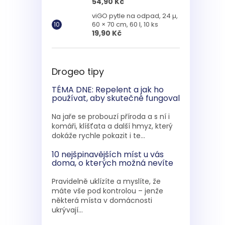
54,90 Kč
viGO pytle na odpad, 24 µ,
60 × 70 cm, 60 l, 10 ks
19,90 Kč
Drogeo tipy
TÉMA DNE: Repelent a jak ho
používat, aby skutečně fungoval
Na jaře se probouzí příroda a s ní i
komáři, klíšťata a další hmyz, který
dokáže rychle pokazit i te...
10 nejšpinavějších míst u vás
doma, o kterých možná nevíte
Pravidelně uklízíte a myslíte, že
máte vše pod kontrolou – jenže
některá místa v domácnosti
ukrývají...