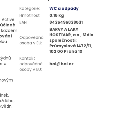
Kategorie
:
WC a odpady
Hmotnost
:
0.15 kg
 Active
EAN
:
8435495838531
 účinné
BARVY A LAKY
ři každém
HOSTIVAŘ, a.s., Sídlo
ování
Odpovědná
společnosti:
elou
osoba v EU
:
Průmyslová 1472/11,
102 00 Praha 10
 týdnů
Kontakt
e a
odpovědné
bal@bal.cz
osoby v EU
:
inovým
inek.
každého,
květin.