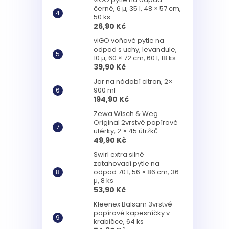
černé, 6 µ, 35 l, 48 × 57 cm,
50 ks
26,90 Kč
viGO voňavé pytle na
odpad s uchy, levandule,
10 µ, 60 × 72 cm, 60 l, 18 ks
39,90 Kč
Jar na nádobí citron, 2×
900 ml
194,90 Kč
Zewa Wisch & Weg
Original 2vrstvé papírové
utěrky, 2 × 45 útržků
49,90 Kč
Swirl extra silné
zatahovací pytle na
odpad 70 l, 56 × 86 cm, 36
µ, 8 ks
53,90 Kč
Kleenex Balsam 3vrstvé
papírové kapesníčky v
krabičce, 64 ks