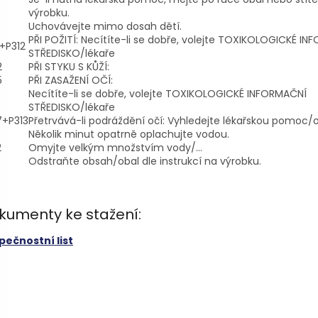
výrobku.
Uchovávejte mimo dosah dětí.
PŘI POŽITÍ: Necítíte-li se dobře, volejte TOXIKOLOGICKÉ I
+P312
STŘEDISKO/lékaře
2
PŘI STYKU S KŮŽÍ:
5
PŘI ZASAŽENÍ OČÍ:
Necítíte-li se dobře, volejte TOXIKOLOGICKÉ INFORMAČNÍ
STŘEDISKO/lékaře
7+P313
Přetrvává-li podráždění očí: Vyhledejte lékařskou pomoc/o
Několik minut opatrně oplachujte vodou.
2
Omyjte velkým množstvím vody/...
Odstraňte obsah/obal dle instrukcí na výrobku.
kumenty ke stažení:
pečnostní list