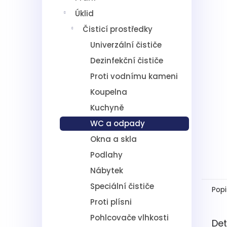
5
í
hvězdič
Úklid
p
a
Čisticí prostředky
n
Univerzální čističe
e
l
Dezinfekční čističe
Proti vodnímu kameni
Koupelna
Kuchyně
WC a odpady
Okna a skla
Podlahy
Nábytek
Speciální čističe
Popi
Proti plísni
Pohlcovače vlhkosti
Det