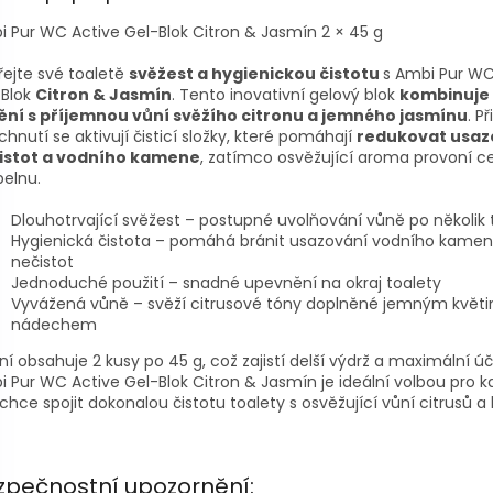
 Pur WC Active Gel-Blok Citron & Jasmín 2 × 45 g
ejte své toaletě
svěžest a hygienickou čistotu
s Ambi Pur WC
-Blok
Citron & Jasmín
. Tento inovativní gelový blok
kombinuje
tění s příjemnou vůní svěžího citronu a jemného jasmínu
. P
chnutí se aktivují čisticí složky, které pomáhají
redukovat usaz
istot a vodního kamene
, zatímco osvěžující aroma provoní c
elnu.
Dlouhotrvající svěžest – postupné uvolňování vůně po několik
Hygienická čistota – pomáhá bránit usazování vodního kamen
nečistot
Jednoduché použití – snadné upevnění na okraj toalety
Vyvážená vůně – svěží citrusové tóny doplněné jemným květ
nádechem
ní obsahuje 2 kusy po 45 g, což zajistí delší výdrž a maximální úč
 Pur WC Active Gel-Blok Citron & Jasmín je ideální volbou pro 
chce spojit dokonalou čistotu toalety s osvěžující vůní citrusů a 
zpečnostní upozornění: