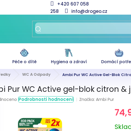
+420 607 058
258
info@drogeo.cz
Péče o dítě
Hygiena a zdraví
Domácí potř
tředky
WC A Odpady
Ambi Pur WC Active Gel-Blok Citr
i Pur WC Active gel-blok citron & 
rné
Podrobnosti hodnocení
Značka:
Ambi Pur
dnoceno
ení
74,
tu
Měrná
Skl
cena: