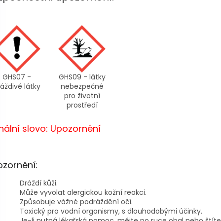
GHS07 -
GHS09 - látky
áždivé látky
nebezpečné
pro životní
prostředí
nální slovo: Upozornění
zornění:
Dráždí kůži.
Může vyvolat alergickou kožní reakci.
Způsobuje vážné podráždění očí.
Toxický pro vodní organismy, s dlouhodobými účinky.
Je-li nutná lékařská pomoc, mějte po ruce obal nebo štíte