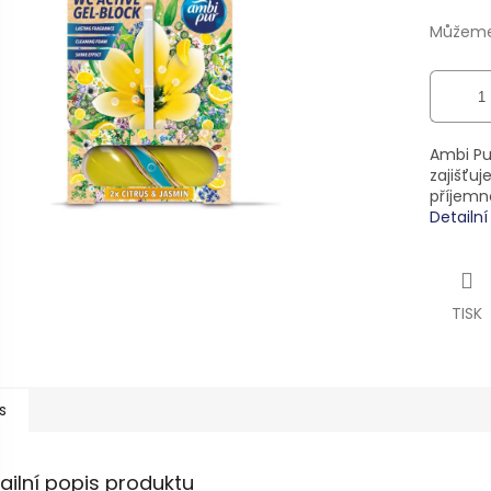
ek.
Můžeme 
Ambi Pu
zajišťuj
příjemn
Detailn
TISK
s
ailní popis produktu