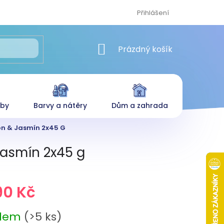
Přihlášení
NÁKUPNÍ KOŠÍK
Prázdný košík
eby
Barvy a nátěry
Dům a zahrada
on & Jasmín 2x45 G
jasmín 2x45 g
90 Kč
adem
(>5 ks)