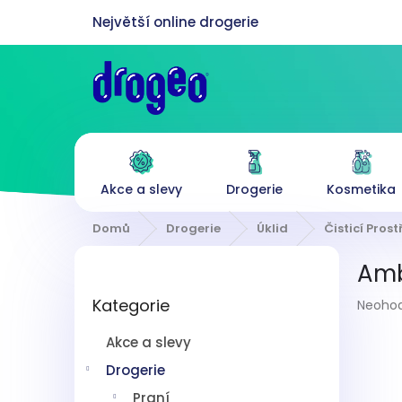
Přejít
na
obsah
Akce a slevy
Drogerie
Kosmetika
Domů
Drogerie
Úklid
Čisticí Pros
P
Amb
o
Přeskočit
s
Průmě
Kategorie
kategorie
Neoho
t
hodnoc
r
produk
Akce a slevy
a
je
n
Drogerie
0,0
z
n
Praní