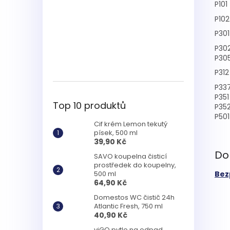
P101
P102
P301
P30
P30
P312
P33
P351
Top 10 produktů
P35
P501
Cif krém Lemon tekutý
písek, 500 ml
39,90 Kč
Do
SAVO koupelna čisticí
prostředek do koupelny,
Bez
500 ml
64,90 Kč
Domestos WC čistič 24h
Atlantic Fresh, 750 ml
40,90 Kč
viGO pytle na odpad