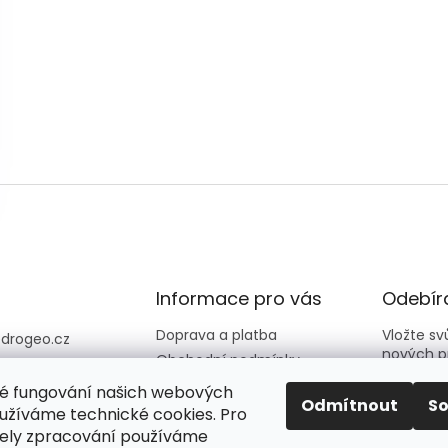
Informace pro vás
Odebíra
Doprava a platba
Vložte s
@
drogeo.cz
nových p
Obchodní podmínky
607 058 258
Kontakty
é fungování našich webových
607 058 258 (v
E-mail
Odmítnout
S
Hodnocení obchodu
užíváme technické cookies. Pro
vní dny 08:00-1
ely zpracování používáme