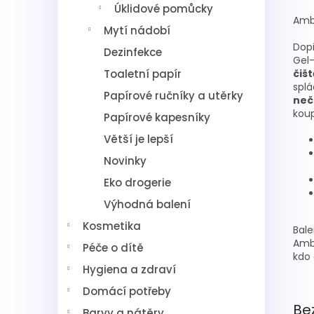
Úklidové pomůcky
Ambi
Mytí nádobí
Dopř
Dezinfekce
Gel
Toaletní papír
čiš
splá
Papírové ručníky a utěrky
neč
koup
Papírové kapesníky
Větší je lepší
Novinky
Eko drogerie
Výhodná balení
Kosmetika
Bale
Ambi
Péče o dítě
kdo 
Hygiena a zdraví
Domácí potřeby
Be
Barvy a nátěry