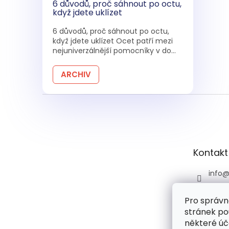
6 důvodů, proč sáhnout po octu,
když jdete uklízet
6 důvodů, proč sáhnout po octu,
když jdete uklízet Ocet patří mezi
nejuniverzálnější pomocníky v do...
ARCHIV
Z
á
p
a
t
Kontakt
í
info
+420 
Pro správn
+420 
stránek po
praco
6:00)
některé úč