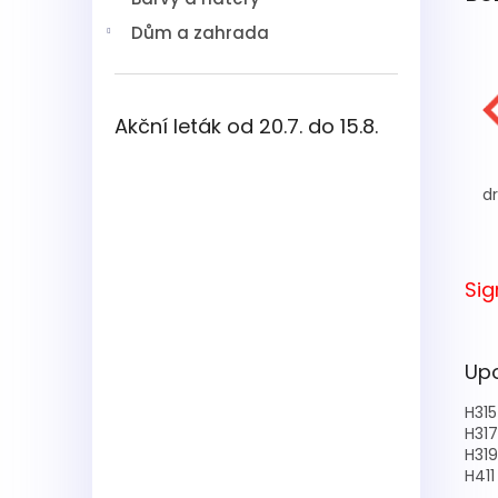
Dům a zahrada
Akční leták od 20.7. do 15.8.
dr
Sig
Upo
H315
H317
H319
H411