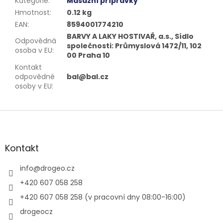
Kategorie
:
Masážní přípravky
Hmotnost
:
0.12 kg
EAN
:
8594001774210
BARVY A LAKY HOSTIVAŘ, a.s., Sídlo
Odpovědná
společnosti: Průmyslová 1472/11, 102
osoba v EU
:
00 Praha 10
Kontakt
odpovědné
bal@bal.cz
osoby v EU
:
Z
á
p
a
Kontakt
t
í
info
@
drogeo.cz
+420 607 058 258
+420 607 058 258 (v pracovní dny 08:00-16:00)
drogeocz