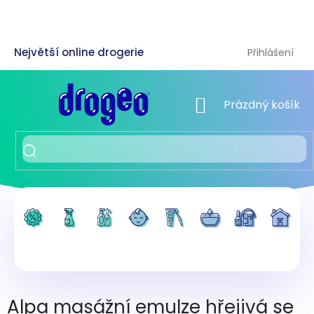
Přejít
na
obsah
Přihlášení
NÁKUPNÍ KOŠÍK
Prázdný košík
Alpa masážní emulze hřejivá se