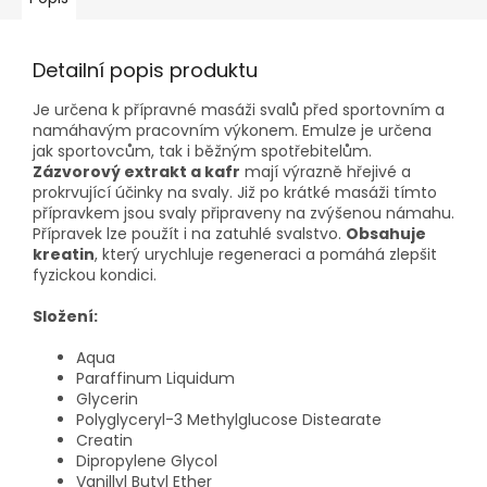
Detailní popis produktu
Je určena k přípravné masáži svalů před sportovním a
namáhavým pracovním výkonem. Emulze je určena
jak sportovcům, tak i běžným spotřebitelům.
Zázvorový extrakt a kafr
mají výrazně hřejivé a
prokrvující účinky na svaly. Již po krátké masáži tímto
přípravkem jsou svaly připraveny na zvýšenou námahu.
Přípravek lze použít i na zatuhlé svalstvo.
Obsahuje
kreatin
, který urychluje regeneraci a pomáhá zlepšit
fyzickou kondici.
Složení:
Aqua
Paraffinum Liquidum
Glycerin
Polyglyceryl-3 Methylglucose Distearate
Creatin
Dipropylene Glycol
Vanillyl Butyl Ether