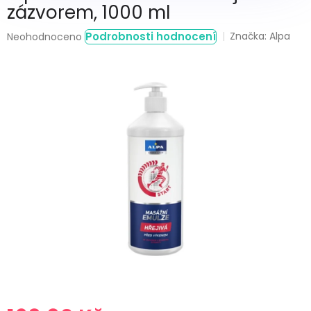
zázvorem, 1000 ml
Průměrné
Podrobnosti hodnocení
Značka:
Alpa
Neohodnoceno
hodnocení
produktu
je
0,0
z
5
hvězdiček.