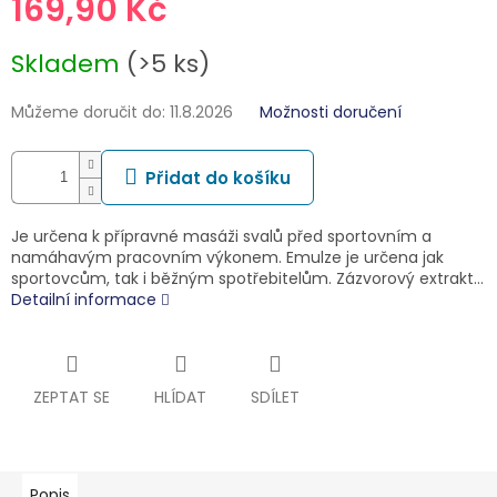
169,90 Kč
Měrná
Skladem
(>5 ks)
cena:
Můžeme doručit do:
11.8.2026
Možnosti doručení
Přidat do košíku
Je určena k přípravné masáži svalů před sportovním a
namáhavým pracovním výkonem. Emulze je určena jak
sportovcům, tak i běžným spotřebitelům. Zázvorový extrakt…
Detailní informace
ZEPTAT SE
HLÍDAT
SDÍLET
Popis