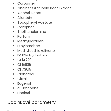
Carbomer
Zingiber Officinale Root Extract
Alcohol Denat.
Allantoin
Tocopheryl Acetate
Camphor
Triethanolamine
Parfum
Methylparaben
Ethylparaben
Methylisothiazolinone
DMDM Hydantoin
CI 14720
CI 15985
CI 73015
Cinnamal
Citral
Eugenol
d-Limonene
Linalool
Doplňkové parametry