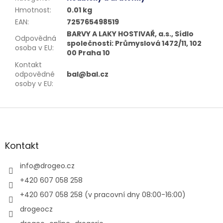
Hmotnost
:
0.01 kg
EAN
:
725765498519
BARVY A LAKY HOSTIVAŘ, a.s., Sídlo
Odpovědná
společnosti: Průmyslová 1472/11, 102
osoba v EU
:
00 Praha 10
Kontakt
odpovědné
bal@bal.cz
osoby v EU
:
Z
á
p
a
Kontakt
t
í
info
@
drogeo.cz
+420 607 058 258
+420 607 058 258 (v pracovní dny 08:00-16:00)
drogeocz