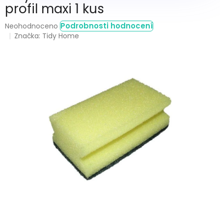
profil maxi 1 kus
Průměrné
Podrobnosti hodnocení
Neohodnoceno
hodnocení
Značka:
Tidy Home
produktu
je
0,0
z
5
hvězdiček.