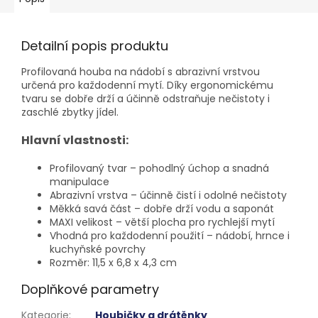
Detailní popis produktu
Profilovaná houba na nádobí s abrazivní vrstvou
určená pro každodenní mytí. Díky ergonomickému
tvaru se dobře drží a účinně odstraňuje nečistoty i
zaschlé zbytky jídel.
Hlavní vlastnosti:
Profilovaný tvar – pohodlný úchop a snadná
manipulace
Abrazivní vrstva – účinně čistí i odolné nečistoty
Měkká savá část – dobře drží vodu a saponát
MAXI velikost – větší plocha pro rychlejší mytí
Vhodná pro každodenní použití – nádobí, hrnce i
kuchyňské povrchy
Rozměr: 11,5 x 6,8 x 4,3 cm
Doplňkové parametry
Kategorie
:
Houbičky a drátěnky