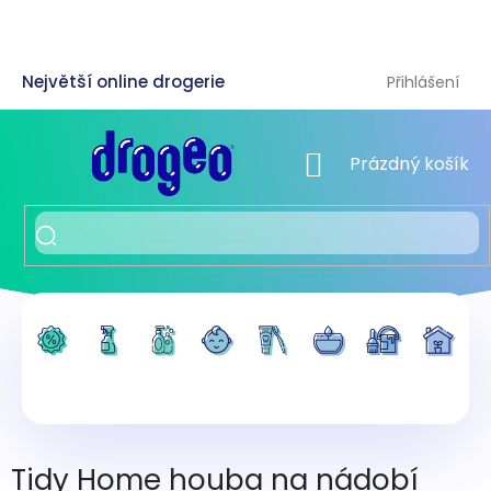
Přejít
na
obsah
Přihlášení
NÁKUPNÍ KOŠÍK
Prázdný košík
Tidy Home houba na nádobí