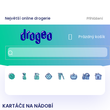
Přejít
na
obsah
Přihlášení
NÁKUPNÍ KOŠÍK
Prázdný košík
KARTÁČE NA NÁDOBÍ