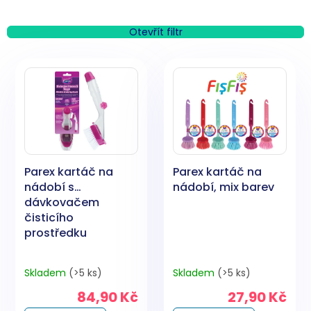
z
e
n
Otevřít filtr
í
V
p
ý
r
p
o
i
d
s
u
p
k
r
t
o
ů
Parex kartáč na
Parex kartáč na
d
nádobí s
nádobí, mix barev
u
dávkovačem
k
čisticího
t
prostředku
ů
Skladem
(>5 ks)
Skladem
(>5 ks)
84,90 Kč
27,90 Kč