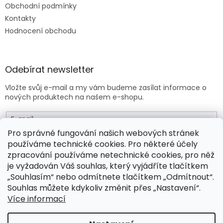
Obchodní podmínky
Kontakty
Hodnocení obchodu
Odebírat newsletter
Vložte svůj e-mail a my vám budeme zasílat informace o
nových produktech na našem e-shopu.
E-mail
Pro správné fungování našich webových stránek
používáme technické cookies. Pro některé účely
Vložením e-mailu souhlasíte s
obchodními podmínkami
.
zpracování používáme netechnické cookies, pro něž
je vyžadován Váš souhlas, který vyjádříte tlačítkem
PŘIHLÁSIT SE
„Souhlasím“ nebo odmítnete tlačítkem „Odmítnout“.
Souhlas můžete kdykoliv změnit přes „Nastavení“.
Více informací
Vytvořil Shoptet Premium