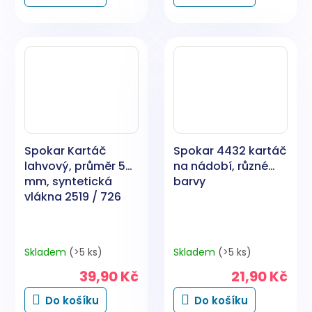
Spokar Kartáč
Spokar 4432 kartáč
lahvový, průměr 50
na nádobí, různé
mm, syntetická
barvy
vlákna 2519 / 726
Skladem
(>5 ks)
Skladem
(>5 ks)
39,90 Kč
21,90 Kč
Do košíku
Do košíku