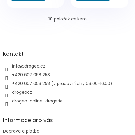
10
položek celkem
O
v
l
Z
á
á
d
p
a
a
Kontakt
c
t
í
í
info
@
drogeo.cz
p
r
+420 607 058 258
v
+420 607 058 258 (v pracovní dny 08:00-16:00)
k
y
drogeocz
v
drogeo_online_drogerie
ý
p
i
s
Informace pro vás
u
Doprava a platba