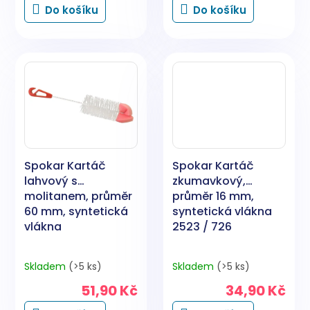
Do košíku
Do košíku
Spokar Kartáč
Spokar Kartáč
lahvový s
zkumavkový,
molitanem, průměr
průměr 16 mm,
60 mm, syntetická
syntetická vlákna
vlákna
2523 / 726
Skladem
(>5 ks)
Skladem
(>5 ks)
51,90 Kč
34,90 Kč