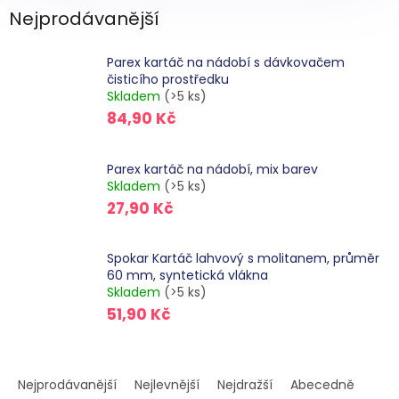
Nejprodávanější
Parex kartáč na nádobí s dávkovačem
čisticího prostředku
Skladem
(>5 ks)
84,90 Kč
Parex kartáč na nádobí, mix barev
Skladem
(>5 ks)
27,90 Kč
Spokar Kartáč lahvový s molitanem, průměr
60 mm, syntetická vlákna
Skladem
(>5 ks)
51,90 Kč
Ř
a
Nejprodávanější
Nejlevnější
Nejdražší
Abecedně