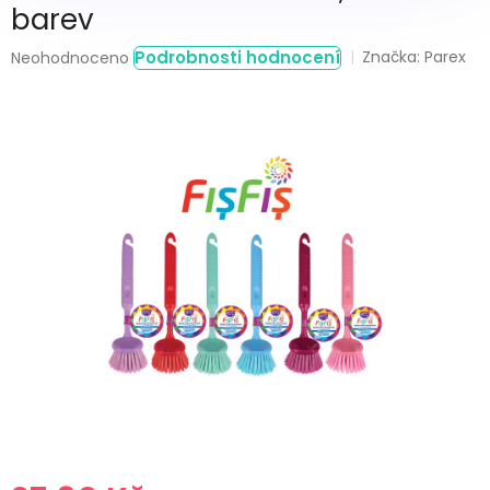
barev
Průměrné
Podrobnosti hodnocení
Značka:
Parex
Neohodnoceno
hodnocení
produktu
je
0,0
z
5
hvězdiček.