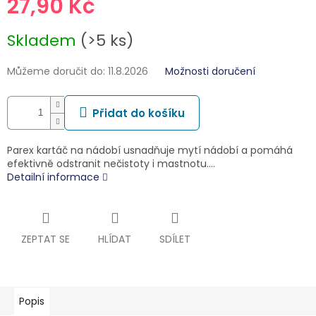
27,90 Kč
Měrná
Skladem
(>5 ks)
cena:
Můžeme doručit do:
11.8.2026
Možnosti doručení
Přidat do košíku
Parex kartáč na nádobí usnadňuje mytí nádobí a pomáhá
efektivně odstranit nečistoty i mastnotu.…
Detailní informace
ZEPTAT SE
HLÍDAT
SDÍLET
Popis