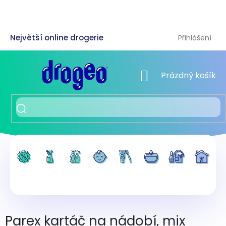
Přejít
na
obsah
Přihlášení
NÁKUPNÍ KOŠÍK
Prázdný košík
Parex kartáč na nádobí, mix