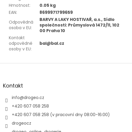
Hmotnost
:
0.05 kg
EAN
:
8699971799659
BARVY A LAKY HOSTIVAŘ, a.s., Sídlo
Odpovědná
společnosti: Průmyslová 1472/11, 102
osoba v EU
:
00 Praha 10
Kontakt
odpovědné
bal@bal.cz
osoby v EU
:
Z
á
p
a
Kontakt
t
í
info
@
drogeo.cz
+420 607 058 258
+420 607 058 258 (v pracovní dny 08:00-16:00)
drogeocz
drogeo_online_drogerie