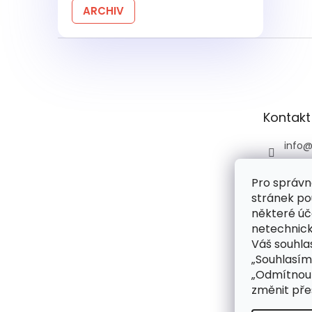
ARCHIV
Z
á
p
a
t
Kontakt
í
info
+420 
Pro správn
+420 
stránek po
praco
6:00)
některé úč
netechnick
drog
Váš souhlas
droge
„Souhlasím
rie
„Odmítnout
změnit pře