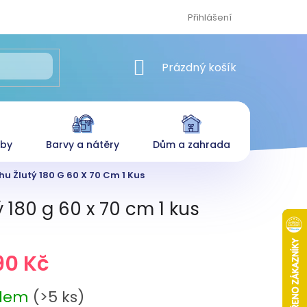
Přihlášení
NÁKUPNÍ KOŠÍK
Prázdný košík
eby
Barvy a nátěry
Dům a zahrada
u Žlutý 180 G 60 X 70 Cm 1 Kus
 180 g 60 x 70 cm 1 kus
90 Kč
adem
(>5 ks)