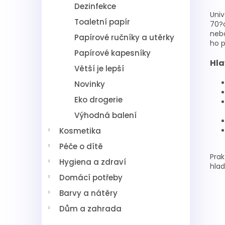
Dezinfekce
Univ
Toaletní papír
70?c
nebo
Papírové ručníky a utěrky
ho p
Papírové kapesníky
Hla
Větší je lepší
Novinky
Eko drogerie
Výhodná balení
Kosmetika
Péče o dítě
Prak
Hygiena a zdraví
hla
Domácí potřeby
Barvy a nátěry
Dům a zahrada