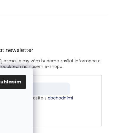
t newsletter
vůj e-mail a my vám budeme zasílat informace o
roduktech na našem e-shopu.
ouhlasím
m e-mailu souhlasíte s
obchodními
kami
.
LÁSIT SE