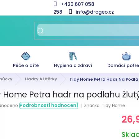
+420 607 058
258
info@drogeo.cz
Péče o dítě
Hygiena a zdraví
Domácí potř
omůcky
Hadry A Utěrky
Tidy Home Petra Hadr Na Podlah
y Home Petra hadr na podlahu žlutý
rné
Podrobnosti hodnocení
Značka:
Tidy Home
dnoceno
ení
26,
tu
Měrná
Skl
cena: