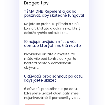
Drogeo tipy
TÉMA DNE: Repelent a jak ho
používat, aby skutečně fungoval
Na jaře se probouzí příroda a s ní i
komáři, klíšťata a další hmyz, který
dokáže rychle pokazit i te...
10 nejšpinavějších míst u vás
doma, o kterých možná nevíte
Pravidelně uklízíte a myslíte, že
máte vše pod kontrolou – jenže
některá místa v domácnosti
ukrývají...
6 důvodů, proč sáhnout po octu,
když jdete uklízet
6 důvodů, proč sáhnout po octu,
když jdete uklízet Ocet patří mezi
nejuniverzálnější pomocníky v do...