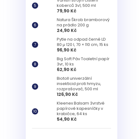
Vanish strojní čištění
koberců 3v1, 500 ml
79,90 Kč
Natura Škrob bramborový
na prádlo 200 g
24,90 Kč
Pytle na odpad černé LD
80 µ 120 l, 70 × 110 cm, 15 ks
96,90 Kč
Big Soft Páv Toaletní papír
3vr, 10 ks
62,90 Kč
Biotoll univerzální
insekticid proti hmyzu,
rozprašovač, 500 ml
126,90 Kč
Kleenex Balsam 3vrstvé
papírové kapesníčky v
krabičce, 64 ks
54,90 Kč