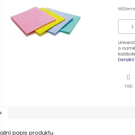
ek.
Můžeme 
Univerz
o rozmě
každode
Detailn
TISK
s
ailní popis produktu