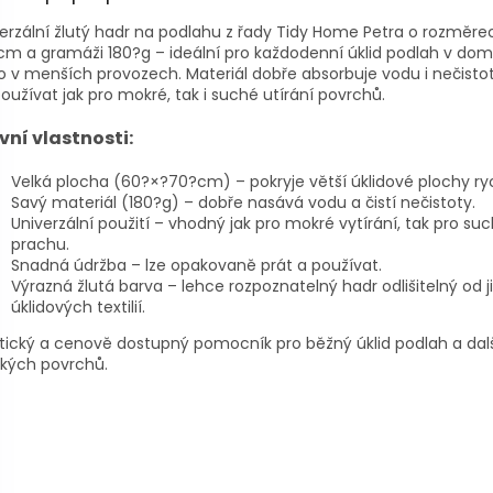
erzální žlutý hadr na podlahu z řady Tidy Home Petra o rozměr
m a gramáži 180?g – ideální pro každodenní úklid podlah v do
 v menších provozech. Materiál dobře absorbuje vodu i nečistot
oužívat jak pro mokré, tak i suché utírání povrchů.
vní vlastnosti:
Velká plocha (60?×?70?cm) – pokryje větší úklidové plochy rych
Savý materiál (180?g) – dobře nasává vodu a čistí nečistoty.
Univerzální použití – vhodný jak pro mokré vytírání, tak pro suc
prachu.
Snadná údržba – lze opakovaně prát a používat.
Výrazná žlutá barva – lehce rozpoznatelný hadr odlišitelný od 
úklidových textilií.
tický a cenově dostupný pomocník pro běžný úklid podlah a dal
dkých povrchů.