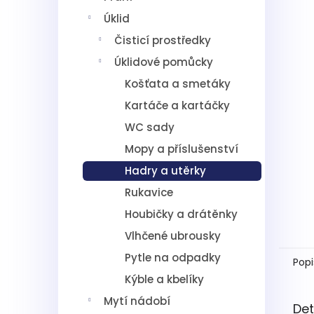
5
í
hvězdič
Úklid
p
a
Čisticí prostředky
n
Úklidové pomůcky
e
l
Košťata a smetáky
Kartáče a kartáčky
WC sady
Mopy a příslušenství
Hadry a utěrky
Rukavice
Houbičky a drátěnky
Vlhčené ubrousky
Pytle na odpadky
Popi
Kýble a kbelíky
Mytí nádobí
Det