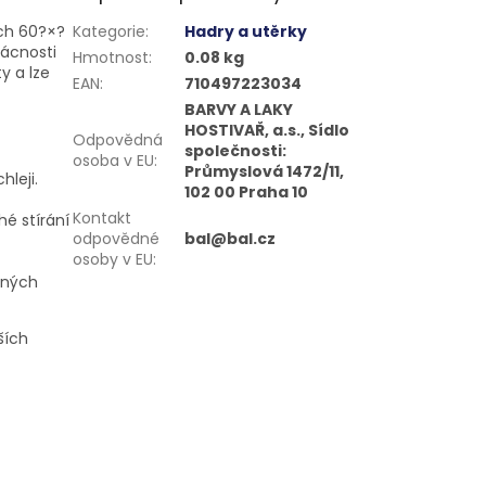
ech 60?×?
Kategorie
:
Hadry a utěrky
mácnosti
Hmotnost
:
0.08 kg
y a lze
EAN
:
710497223034
BARVY A LAKY
HOSTIVAŘ, a.s., Sídlo
Odpovědná
společnosti:
osoba v EU
:
Průmyslová 1472/11,
leji.
102 00 Praha 10
Kontakt
hé stírání
odpovědné
bal@bal.cz
osoby v EU
:
jiných
ších