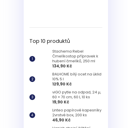
Top 10 produktů
Stachema Rebel
Čmelíkostop přípravek k
hubení čmelíků, 250 ml
134,90 Kč
BALHOME bílý ocet na úklid
10% 5 l
129,90 Kč
viGO pytle na odpad, 24 µ,
60 × 70 cm, 60 l, 10 ks
19,90 Kč
Linteo papírové kapesníky
2vrstvé box, 200 ks
46,90 Kč