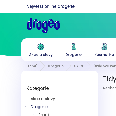
Přejít
na
obsah
Akce a slevy
Drogerie
Kosmetika
Domů
Drogerie
Úklid
Úklidové P
P
Tid
o
Přeskočit
s
Průmě
Kategorie
kategorie
Neoho
t
hodnoc
r
produk
Akce a slevy
a
je
n
Drogerie
0,0
z
n
Praní