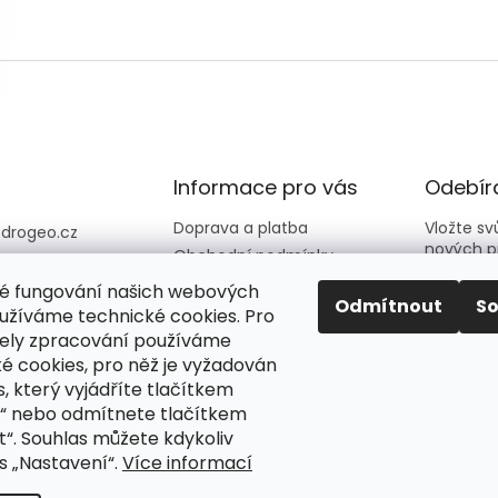
Informace pro vás
Odebíra
Doprava a platba
Vložte s
@
drogeo.cz
nových p
Obchodní podmínky
607 058 258
Kontakty
é fungování našich webových
607 058 258 (v
E-mail
Odmítnout
S
Hodnocení obchodu
užíváme technické cookies. Pro
vní dny 08:00-1
ely zpracování používáme
é cookies, pro něž je vyžadován
Vložení
eocz
podmín
, který vyjádříte tlačítkem
o_online_droge
“ nebo odmítnete tlačítkem
“. Souhlas můžete kdykoliv
PŘIH
s „Nastavení“.
Více informací