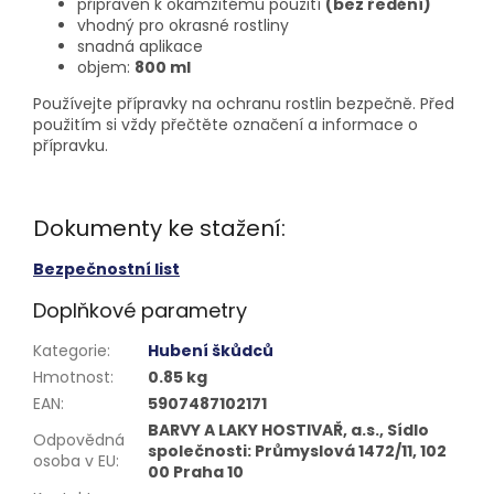
připraven k okamžitému použití
(bez ředění)
vhodný pro okrasné rostliny
snadná aplikace
objem:
800 ml
Používejte přípravky na ochranu rostlin bezpečně. Před
použitím si vždy přečtěte označení a informace o
přípravku.
Dokumenty ke stažení:
Bezpečnostní list
Doplňkové parametry
Kategorie
:
Hubení škůdců
Hmotnost
:
0.85 kg
EAN
:
5907487102171
BARVY A LAKY HOSTIVAŘ, a.s., Sídlo
Odpovědná
společnosti: Průmyslová 1472/11, 102
osoba v EU
:
00 Praha 10