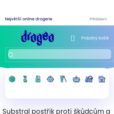
Přejít
na
obsah
Přihlášení
NÁKUPNÍ KOŠÍK
Prázdný košík
Substral postřik proti škůdcům a