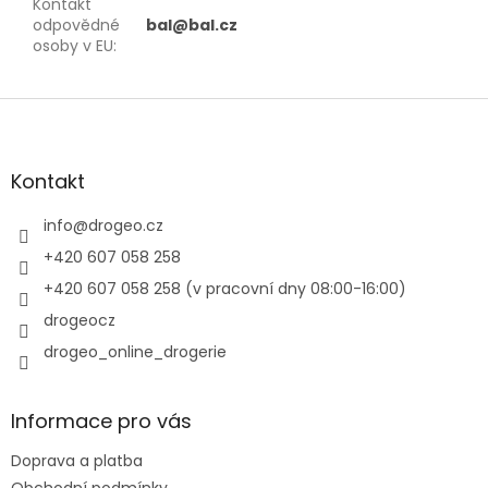
Kontakt
odpovědné
bal@bal.cz
osoby v EU
:
Z
á
p
a
Kontakt
t
í
info
@
drogeo.cz
+420 607 058 258
+420 607 058 258 (v pracovní dny 08:00-16:00)
drogeocz
drogeo_online_drogerie
Informace pro vás
Doprava a platba
Obchodní podmínky