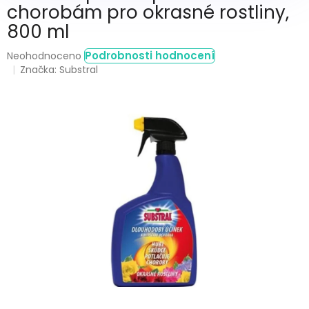
chorobám pro okrasné rostliny,
800 ml
Průměrné
Podrobnosti hodnocení
Neohodnoceno
hodnocení
Značka:
Substral
produktu
je
0,0
z
5
hvězdiček.