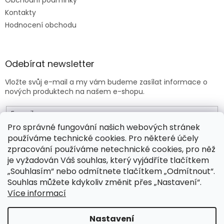
Kontakty
Hodnocení obchodu
Odebírat newsletter
Vložte svůj e-mail a my vám budeme zasílat informace o
nových produktech na našem e-shopu.
E-mail
Pro správné fungování našich webových stránek
používáme technické cookies. Pro některé účely
Vložením e-mailu souhlasíte s
obchodními podmínkami
.
zpracování používáme netechnické cookies, pro něž
je vyžadován Váš souhlas, který vyjádříte tlačítkem
PŘIHLÁSIT SE
„Souhlasím“ nebo odmítnete tlačítkem „Odmítnout“.
Souhlas můžete kdykoliv změnit přes „Nastavení“.
Více informací
Vytvořil Shoptet Premium
Nastavení