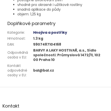
vhodné pro okrasné i užitkové rostliny
snadná aplikace do půdy
objem: 1,25 kg
Doplňkové parametry
Kategorie
:
Hnojiva a postřiky
Hmotnost
:
1.3 kg
EAN
:
5907487104168
BARVY A LAKY HOSTIVAŘ, a.s., Sídlo
Odpovědná
společnosti: Průmyslová 1472/11, 102
osoba v EU
:
00 Praha 10
Kontakt
odpovědné
bal@bal.cz
osoby v EU
:
Z
á
p
a
Kontakt