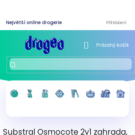
Přejít
na
obsah
Přihlášení
NÁKUPNÍ KOŠÍK
Prázdný košík
Substral Osmocote 2v1 zahrada,