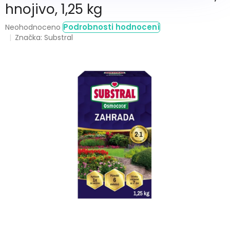
hnojivo, 1,25 kg
Průměrné
Podrobnosti hodnocení
Neohodnoceno
hodnocení
Značka:
Substral
produktu
je
0,0
z
5
hvězdiček.