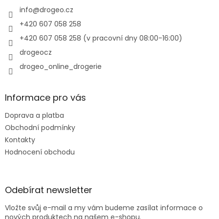
t
í
info
@
drogeo.cz
+420 607 058 258
+420 607 058 258 (v pracovní dny 08:00-16:00)
drogeocz
drogeo_online_drogerie
Informace pro vás
Doprava a platba
Obchodní podmínky
Kontakty
Hodnocení obchodu
Odebírat newsletter
Vložte svůj e-mail a my vám budeme zasílat informace o
nových produktech na našem e-shopu.