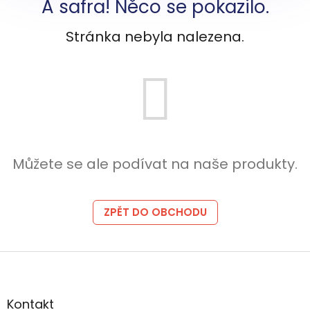
A safra! Něco se pokazilo.
Stránka nebyla nalezena.
Můžete se ale podívat na naše produkty.
ZPĚT DO OBCHODU
Z
á
p
a
Kontakt