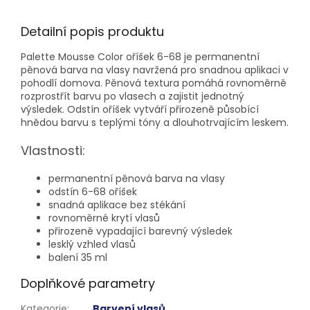
Detailní popis produktu
Palette Mousse Color oříšek 6-68 je permanentní
pěnová barva na vlasy navržená pro snadnou aplikaci v
pohodlí domova. Pěnová textura pomáhá rovnoměrně
rozprostřít barvu po vlasech a zajistit jednotný
výsledek. Odstín oříšek vytváří přirozeně působící
hnědou barvu s teplými tóny a dlouhotrvajícím leskem.
Vlastnosti:
permanentní pěnová barva na vlasy
odstín 6-68 oříšek
snadná aplikace bez stékání
rovnoměrné krytí vlasů
přirozeně vypadající barevný výsledek
lesklý vzhled vlasů
balení 35 ml
Doplňkové parametry
Kategorie
:
Barvení vlasů