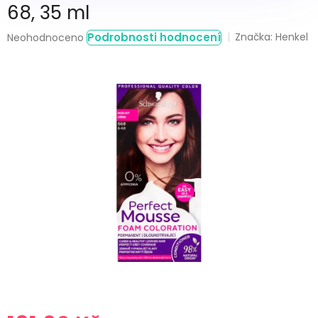
68, 35 ml
Průměrné
Podrobnosti hodnocení
Značka:
Henkel
Neohodnoceno
hodnocení
produktu
je
0,0
z
5
hvězdiček.