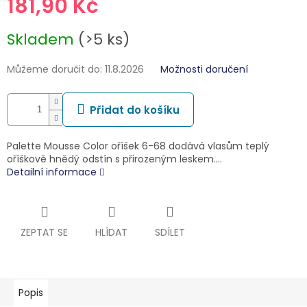
181,90 Kč
Měrná
Skladem
(>5 ks)
cena:
Můžeme doručit do:
11.8.2026
Možnosti doručení
Přidat do košíku
Palette Mousse Color oříšek 6-68 dodává vlasům teplý
oříškově hnědý odstín s přirozeným leskem.…
Detailní informace
ZEPTAT SE
HLÍDAT
SDÍLET
Popis