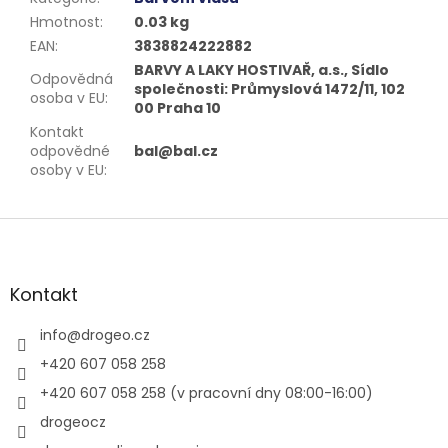
Hmotnost
:
0.03 kg
EAN
:
3838824222882
BARVY A LAKY HOSTIVAŘ, a.s., Sídlo
Odpovědná
společnosti: Průmyslová 1472/11, 102
osoba v EU
:
00 Praha 10
Kontakt
odpovědné
bal@bal.cz
osoby v EU
:
Z
á
p
a
Kontakt
t
í
info
@
drogeo.cz
+420 607 058 258
+420 607 058 258 (v pracovní dny 08:00-16:00)
drogeocz