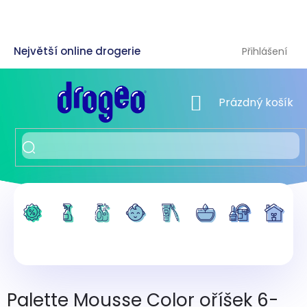
Přejít
na
obsah
Přihlášení
NÁKUPNÍ KOŠÍK
Prázdný košík
Palette Mousse Color oříšek 6-