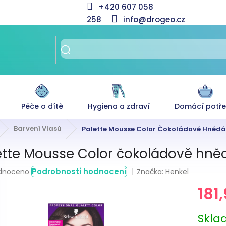
+420 607 058
258
info@drogeo.cz
Péče o dítě
Hygiena a zdraví
Domácí potř
Barvení Vlasů
Palette Mousse Color Čokoládově Hnědá 
ette Mousse Color čokoládově hněd
rné
Podrobnosti hodnocení
Značka:
Henkel
dnoceno
ení
181
tu
Měrná
Skl
cena: