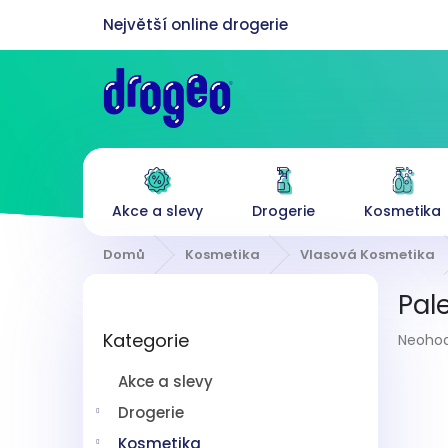
Přejít
na
obsah
Akce a slevy
Drogerie
Kosmetika
Domů
Kosmetika
Vlasová Kosmetika
P
Pal
o
Přeskočit
s
Průmě
Kategorie
kategorie
Neoho
t
hodnoc
r
produk
Akce a slevy
a
je
n
Drogerie
0,0
z
n
Kosmetika