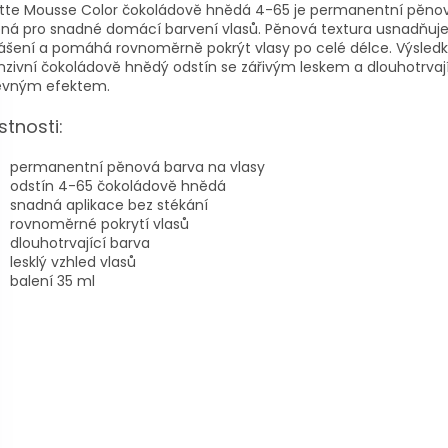
ette Mousse Color čokoládově hnědá 4-65 je permanentní pěno
ná pro snadné domácí barvení vlasů. Pěnová textura usnadňuj
ášení a pomáhá rovnoměrně pokrýt vlasy po celé délce. Výsled
nzivní čokoládově hnědý odstín se zářivým leskem a dlouhotrva
evným efektem.
stnosti:
permanentní pěnová barva na vlasy
odstín 4-65 čokoládově hnědá
snadná aplikace bez stékání
rovnoměrné pokrytí vlasů
dlouhotrvající barva
lesklý vzhled vlasů
balení 35 ml