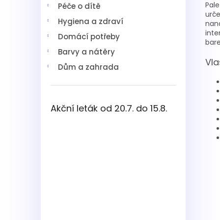
Pal
Péče o dítě
urče
Hygiena a zdraví
nan
inte
Domácí potřeby
bar
Barvy a nátěry
Vla
Dům a zahrada
Akční leták od 20.7. do 15.8.