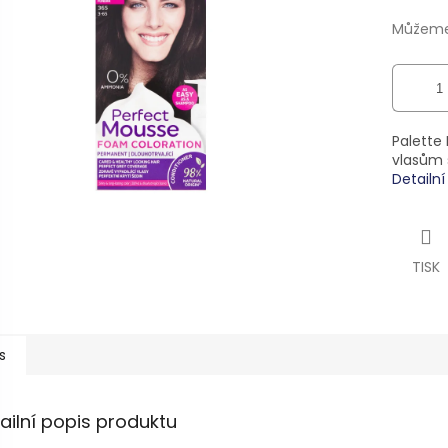
ek.
Můžeme 
Palette
vlasům 
Detailn
TISK
s
ailní popis produktu