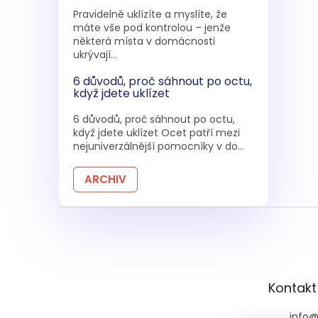
Pravidelně uklízíte a myslíte, že
máte vše pod kontrolou – jenže
některá místa v domácnosti
ukrývají...
6 důvodů, proč sáhnout po octu,
když jdete uklízet
6 důvodů, proč sáhnout po octu,
když jdete uklízet Ocet patří mezi
nejuniverzálnější pomocníky v do...
ARCHIV
Z
á
p
a
t
Kontakt
í
info