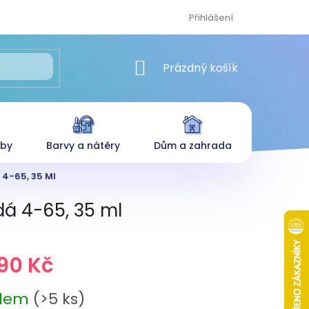
Přihlášení
NÁKUPNÍ KOŠÍK
Prázdný košík
eby
Barvy a nátěry
Dům a zahrada
4-65, 35 Ml
á 4-65, 35 ml
,90 Kč
adem
(>5 ks)