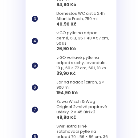
64,90 Kč
Domestos WC čistič 24h
Atlantic Fresh, 750 ml
40,90 Kč
viGO pytle na odpad
černé, 6 µ, 35 l, 48 × 57 cm,
50 ks
26,90 Kč
viGO voňavé pytle na
odpad s uchy, levandule,
10 µ, 60 × 72 cm, 60 l, 18 ks
39,90 Kč
Jar na nádobí citron, 2×
900 ml
194,90 Kč
Zewa Wisch & Weg
Original 2vrstvé papírové
utěrky, 2 × 45 útržků
49,90 Kč
Swirl extra silné
zatahovací pytle na
odpad 70 l, 56 × 86 cm, 36