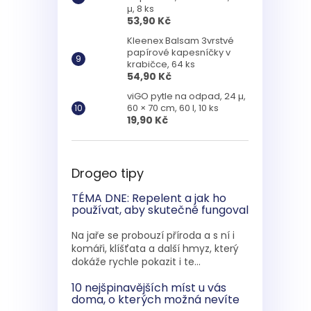
µ, 8 ks
53,90 Kč
Kleenex Balsam 3vrstvé
papírové kapesníčky v
krabičce, 64 ks
54,90 Kč
viGO pytle na odpad, 24 µ,
60 × 70 cm, 60 l, 10 ks
19,90 Kč
Drogeo tipy
TÉMA DNE: Repelent a jak ho
používat, aby skutečně fungoval
Na jaře se probouzí příroda a s ní i
komáři, klíšťata a další hmyz, který
dokáže rychle pokazit i te...
10 nejšpinavějších míst u vás
doma, o kterých možná nevíte