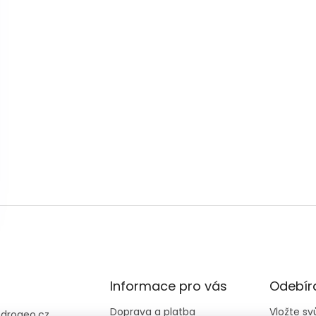
Informace pro vás
Odebíra
Doprava a platba
Vložte s
@
drogeo.cz