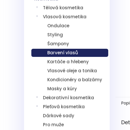
5
í
hvězdič
Tělová kosmetika
p
a
Vlasová kosmetika
n
Ondulace
e
l
Styling
Šampony
Barvení vlasů
Kartáče a hřebeny
Vlasové oleje a tonika
Kondicionéry a balzámy
Masky a kúry
Dekorativní kosmetika
Popi
Pleťová kosmetika
Dárkové sady
Det
Pro muže