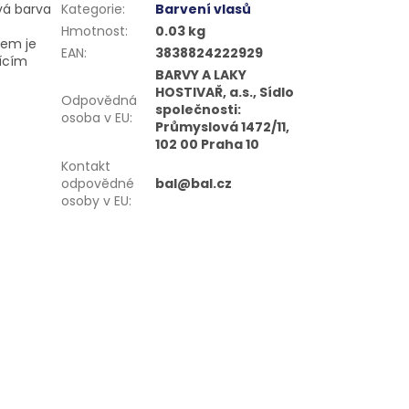
vá barva
Kategorie
:
Barvení vlasů
e
Hmotnost
:
0.03 kg
kem je
EAN
:
3838824222929
jícím
BARVY A LAKY
HOSTIVAŘ, a.s., Sídlo
Odpovědná
společnosti:
osoba v EU
:
Průmyslová 1472/11,
102 00 Praha 10
Kontakt
odpovědné
bal@bal.cz
osoby v EU
: