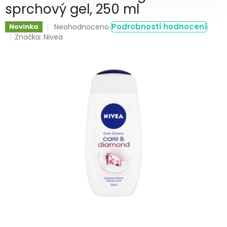
sprchový gel, 250 ml
Průměrné
Podrobnosti hodnocení
Novinka
Neohodnoceno
hodnocení
Značka:
Nivea
produktu
je
0,0
z
5
hvězdiček.