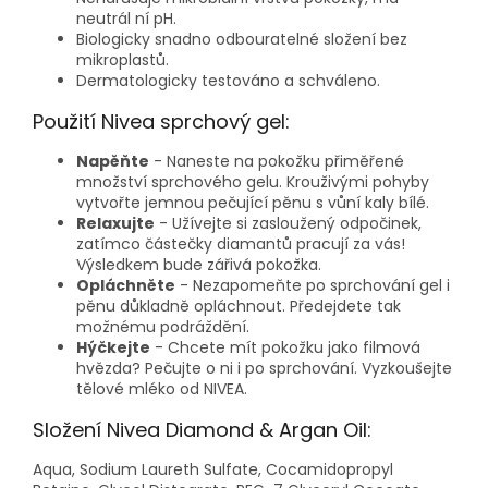
neutrál ní pH.
Biologicky snadno odbouratelné složení bez
mikroplastů.
Dermatologicky testováno a schváleno.
Použití Nivea sprchový gel:
Napěňte
- Naneste na pokožku přiměřené
množství sprchového gelu. Krouživými pohyby
vytvořte jemnou pečující pěnu s vůní kaly bílé.
Relaxujte
- Užívejte si zasloužený odpočinek,
zatímco částečky diamantů pracují za vás!
Výsledkem bude zářivá pokožka.
Opláchněte
- Nezapomeňte po sprchování gel i
pěnu důkladně opláchnout. Předejdete tak
možnému podráždění.
Hýčkejte
- Chcete mít pokožku jako filmová
hvězda? Pečujte o ni i po sprchování. Vyzkoušejte
tělové mléko od NIVEA.
Složení Nivea Diamond & Argan Oil:
Aqua, Sodium Laureth Sulfate, Cocamidopropyl