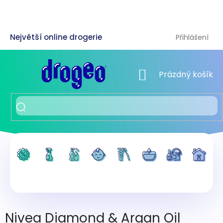
Přejít
na
obsah
Přihlášení
NÁKUPNÍ KOŠÍK
Prázdný košík
Nivea Diamond & Argan Oil