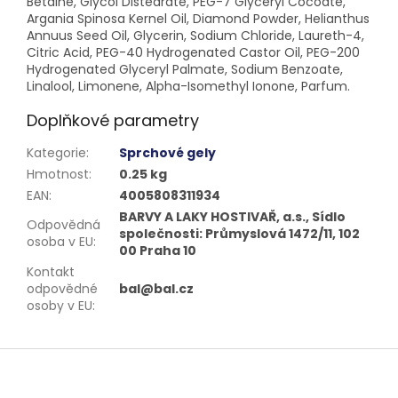
Betaine, Glycol Distearate, PEG-7 Glyceryl Cocoate,
Argania Spinosa Kernel Oil, Diamond Powder, Helianthus
Annuus Seed Oil, Glycerin, Sodium Chloride, Laureth-4,
Citric Acid, PEG-40 Hydrogenated Castor Oil, PEG-200
Hydrogenated Glyceryl Palmate, Sodium Benzoate,
Linalool, Limonene, Alpha-Isomethyl Ionone, Parfum.
Doplňkové parametry
Kategorie
:
Sprchové gely
Hmotnost
:
0.25 kg
EAN
:
4005808311934
BARVY A LAKY HOSTIVAŘ, a.s., Sídlo
Odpovědná
společnosti: Průmyslová 1472/11, 102
osoba v EU
:
00 Praha 10
Kontakt
odpovědné
bal@bal.cz
osoby v EU
:
Z
á
p