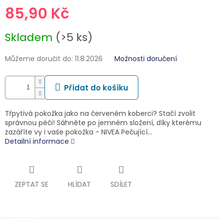
85,90 Kč
Měrná
Skladem
(>5 ks)
cena:
Můžeme doručit do:
11.8.2026
Možnosti doručení
Přidat do košíku
Třpytivá pokožka jako na červeném koberci? Stačí zvolit
správnou péči! Sáhněte po jemném složení, díky kterému
zazáříte vy i vaše pokožka - NIVEA Pečující…
Detailní informace
ZEPTAT SE
HLÍDAT
SDÍLET