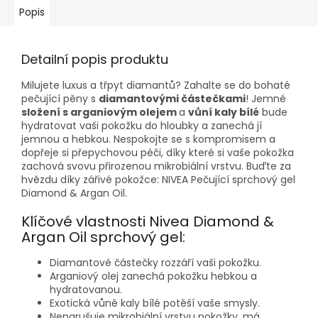
Popis
Detailní popis produktu
Milujete luxus a třpyt diamantů? Zahalte se do bohaté
pečující pěny s
diamantovými částečkami
! Jemné
složení s arganiovým olejem
a
vůní kaly bílé
bude
hydratovat vaši pokožku do hloubky a zanechá jí
jemnou a hebkou. Nespokojte se s kompromisem a
dopřeje si přepychovou péči, díky které si vaše pokožka
zachová svovu přirozenou mikrobiální vrstvu. Buďte za
hvězdu díky zářivé pokožce: NIVEA Pečující sprchový gel
Diamond & Argan Oil.
Klíčové vlastnosti Nivea Diamond &
Argan Oil sprchový gel:
Diamantové částečky rozzáří vaši pokožku.
Arganiový olej zanechá pokožku hebkou a
hydratovanou.
Exotická vůně kaly bílé potěší vaše smysly.
Nenarušuje mikrobiální vrstvu pokožky, má