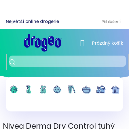
Přejít
na
obsah
Přihlášení
NÁKUPNÍ KOŠÍK
Prázdný košík
Nivea Derma Dry Control tuhý