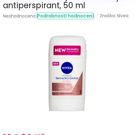
antiperspirant, 50 ml
Průměrné
Podrobnosti hodnocení
Značka:
Nivea
Neohodnoceno
hodnocení
produktu
je
0,0
z
5
hvězdiček.