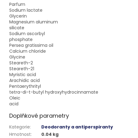
Parfum
Sodium lactate
Glycerin
Magnesium aluminum
silicate
Sodium ascorbyl
phosphate
Persea gratissima oil
Calcium chloride
Glycine
Steareth-2
Steareth-21
Myristic acid
Arachidic acid
Pentaerythrityl
tetra-di-t-butyl hydroxyhydrocinnamate
Oleic
acid
Doplňkové parametry
Kategorie
:
Deodoranty a antiperspiranty
Hmotnost
:
0.04 kg