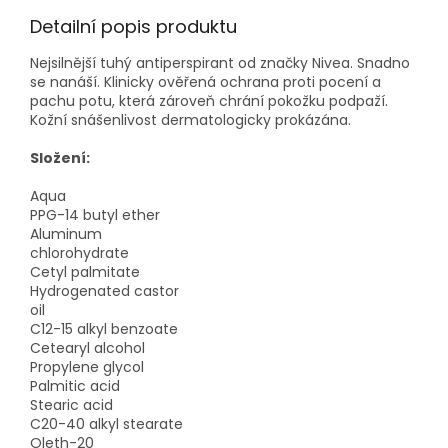
Detailní popis produktu
Nejsilnější tuhý antiperspirant od značky Nivea. Snadno
se nanáší. Klinicky ověřená ochrana proti pocení a
pachu potu, která zároveň chrání pokožku podpaží.
Kožní snášenlivost dermatologicky prokázána.
Složení:
Aqua
PPG-14 butyl ether
Aluminum
chlorohydrate
Cetyl palmitate
Hydrogenated castor
oil
C12-15 alkyl benzoate
Cetearyl alcohol
Propylene glycol
Palmitic acid
Stearic acid
C20-40 alkyl stearate
Oleth-20