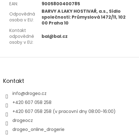
EAN
:
9005800400785
BARVY A LAKY HOSTIVAŘ, a.s., Sídlo
Odpovědná
společnosti: Průmyslová 1472/11, 102
osoba v EU
:
00 Praha 10
Kontakt
odpovědné
bal@bal.cz
osoby v EU
:
Z
á
p
a
Kontakt
t
í
info
@
drogeo.cz
+420 607 058 258
+420 607 058 258 (v pracovní dny 08:00-16:00)
drogeocz
drogeo_online_drogerie