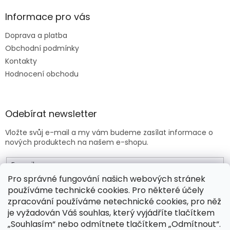
Informace pro vás
Doprava a platba
Obchodní podmínky
Kontakty
Hodnocení obchodu
Odebírat newsletter
Vložte svůj e-mail a my vám budeme zasílat informace o
nových produktech na našem e-shopu.
E-mail
Pro správné fungování našich webových stránek
používáme technické cookies. Pro některé účely
Vložením e-mailu souhlasíte s
obchodními podmínkami
.
zpracování používáme netechnické cookies, pro něž
je vyžadován Váš souhlas, který vyjádříte tlačítkem
PŘIHLÁSIT SE
„Souhlasím“ nebo odmítnete tlačítkem „Odmítnout“.