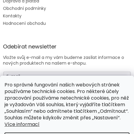
Doprava a platba
Obchodní podmínky
Kontakty
Hodnocení obchodu
Odebírat newsletter
Vložte svůj e-mail a my vám budeme zasílat informace o
nových produktech na našem e-shopu.
E-mail
Pro správné fungování našich webových stránek
používáme technické cookies. Pro některé účely
Vložením e-mailu souhlasíte s
obchodními podmínkami
.
zpracování používáme netechnické cookies, pro něž
je vyžadován Váš souhlas, který vyjádříte tlačítkem
PŘIHLÁSIT SE
„Souhlasím“ nebo odmítnete tlačítkem „Odmítnout“.
Souhlas můžete kdykoliv změnit přes „Nastavení“.
Více informací