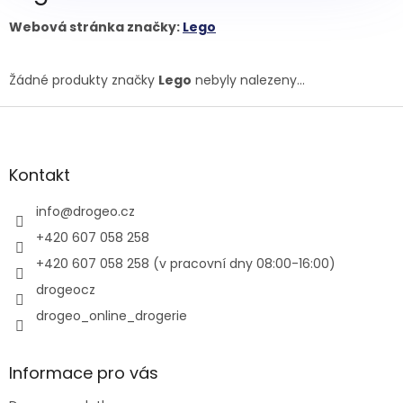
Webová stránka značky:
Lego
Žádné produkty značky
Lego
nebyly nalezeny...
Z
á
p
a
Kontakt
t
í
info
@
drogeo.cz
+420 607 058 258
+420 607 058 258 (v pracovní dny 08:00-16:00)
drogeocz
drogeo_online_drogerie
Informace pro vás