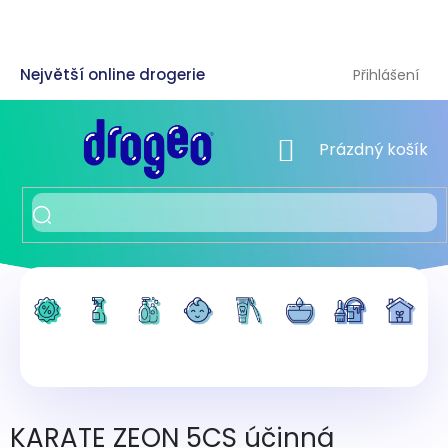
Přejít
na
obsah
Přihlášení
NÁKUPNÍ KOŠÍK
Prázdný košík
KARATE ZEON 5CS účinná