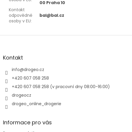
00 Praha 10
Kontakt
odpovědné
bal@bal.cz
osoby v EU
:
Z
á
p
a
Kontakt
t
í
info
@
drogeo.cz
+420 607 058 258
+420 607 058 258 (v pracovní dny 08:00-16:00)
drogeocz
drogeo_online_drogerie
Informace pro vás