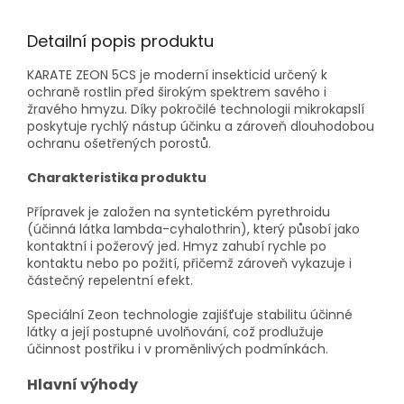
Detailní popis produktu
KARATE ZEON 5CS je moderní insekticid určený k
ochraně rostlin před širokým spektrem savého i
žravého hmyzu. Díky pokročilé technologii mikrokapslí
poskytuje rychlý nástup účinku a zároveň dlouhodobou
ochranu ošetřených porostů.
Charakteristika produktu
Přípravek je založen na syntetickém pyrethroidu
(účinná látka lambda-cyhalothrin), který působí jako
kontaktní i požerový jed. Hmyz zahubí rychle po
kontaktu nebo po požití, přičemž zároveň vykazuje i
částečný repelentní efekt.
Speciální Zeon technologie zajišťuje stabilitu účinné
látky a její postupné uvolňování, což prodlužuje
účinnost postřiku i v proměnlivých podmínkách.
Hlavní výhody