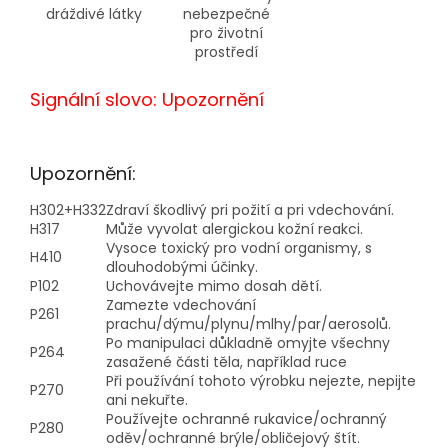
dráždivé látky
nebezpečné
pro životní
prostředí
Signální slovo: Upozornění
Upozornění:
H302+H332
Zdraví škodlivý pri požití a pri vdechování.
H317
Může vyvolat alergickou kožní reakci.
Vysoce toxický pro vodní organismy, s
H410
dlouhodobými účinky.
P102
Uchovávejte mimo dosah dětí.
Zamezte vdechování
P261
prachu/dýmu/plynu/mlhy/par/aerosolů.
Po manipulaci důkladně omyjte všechny
P264
zasažené části těla, například ruce
Při používání tohoto výrobku nejezte, nepijte
P270
ani nekuřte.
Používejte ochranné rukavice/ochranný
P280
oděv/ochranné brýle/obličejový štít.