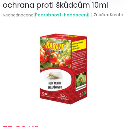
ochrana proti škůdcům 10ml
Průměrné
Podrobnosti hodnocení
Značka:
Karate
Neohodnoceno
hodnocení
produktu
je
0,0
z
5
hvězdiček.