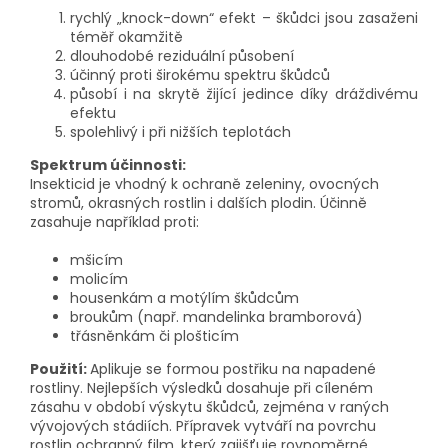
rychlý „knock-down“ efekt – škůdci jsou zasaženi
téměř okamžitě
dlouhodobé reziduální působení
účinný proti širokému spektru škůdců
působí i na skrytě žijící jedince díky dráždivému
efektu
spolehlivý i při nižších teplotách
Spektrum účinnosti:
Insekticid je vhodný k ochraně zeleniny, ovocných
stromů, okrasných rostlin i dalších plodin. Účinně
zasahuje například proti:
mšicím
molicím
housenkám a motýlím škůdcům
broukům (např. mandelinka bramborová)
třásněnkám či plošticím
Použití:
Aplikuje se formou postřiku na napadené
rostliny. Nejlepších výsledků dosahuje při cíleném
zásahu v období výskytu škůdců, zejména v raných
vývojových stádiích. Přípravek vytváří na povrchu
rostlin ochranný film, který zajišťuje rovnoměrné