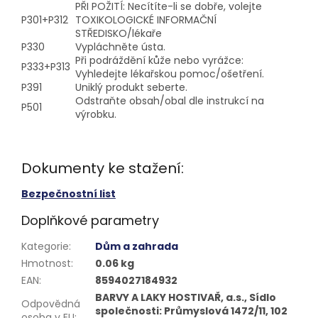
PŘI POŽITÍ: Necítíte-li se dobře, volejte
P301+P312
TOXIKOLOGICKÉ INFORMAČNÍ
STŘEDISKO/lékaře
P330
Vypláchněte ústa.
Při podráždění kůže nebo vyrážce:
P333+P313
Vyhledejte lékařskou pomoc/ošetření.
P391
Uniklý produkt seberte.
Odstraňte obsah/obal dle instrukcí na
P501
výrobku.
Dokumenty ke stažení:
Bezpečnostní list
Doplňkové parametry
Kategorie
:
Dům a zahrada
Hmotnost
:
0.06 kg
EAN
:
8594027184932
BARVY A LAKY HOSTIVAŘ, a.s., Sídlo
Odpovědná
společnosti: Průmyslová 1472/11, 102
osoba v EU
: