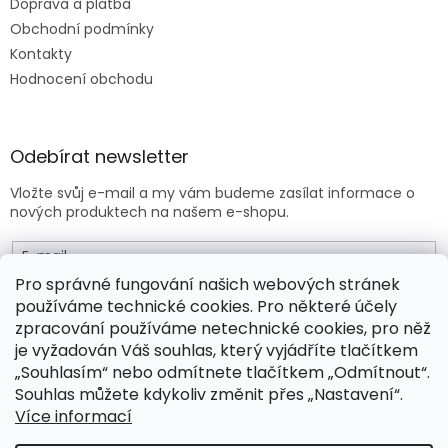
Doprava a platba
Obchodní podmínky
Kontakty
Hodnocení obchodu
Odebírat newsletter
Vložte svůj e-mail a my vám budeme zasílat informace o
nových produktech na našem e-shopu.
E-mail
Pro správné fungování našich webových stránek
používáme technické cookies. Pro některé účely
Vložením e-mailu souhlasíte s
obchodními podmínkami
.
zpracování používáme netechnické cookies, pro něž
je vyžadován Váš souhlas, který vyjádříte tlačítkem
PŘIHLÁSIT SE
„Souhlasím“ nebo odmítnete tlačítkem „Odmítnout“.
Souhlas můžete kdykoliv změnit přes „Nastavení“.
Více informací