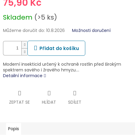
75,90 Kč
Měrná
Skladem
(>5 ks)
cena:
Můžeme doručit do:
10.8.2026
Možnosti doručení
Přidat do košíku
Moderní insekticid určený k ochraně rostlin před širokým
spektrem savého i žravého hmyzu.…
Detailní informace
ZEPTAT SE
HLÍDAT
SDÍLET
Popis