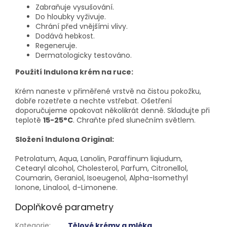
Zabraňuje vysušování.
Do hloubky vyživuje.
Chrání před vnějšími vlivy.
Dodává hebkost.
Regeneruje.
Dermatologicky testováno.
Použití Indulona krém na ruce:
Krém naneste v přiměřené vrstvě na čistou pokožku,
dobře rozetřete a nechte vstřebat. Ošetření
doporučujeme opakovat několikrát denně. Skladujte při
teplotě
15-25°C
. Chraňte před slunečním světlem.
Složení Indulona Original:
Petrolatum, Aqua, Lanolin, Paraffinum liqiudum,
Cetearyl alcohol, Cholesterol, Parfum, Citronellol,
Coumarin, Geraniol, Isoeugenol, Alpha-Isomethyl
Ionone, Linalool, d-Limonene.
Doplňkové parametry
Kategorie
:
Tělové krémy a mléka