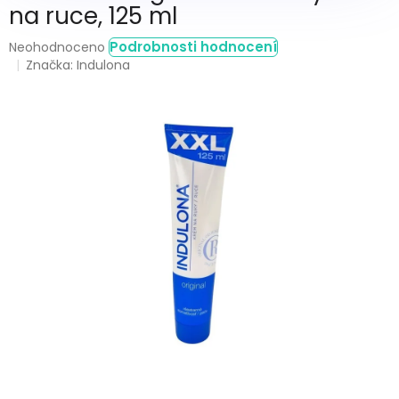
na ruce, 125 ml
Průměrné
Podrobnosti hodnocení
Neohodnoceno
hodnocení
Značka:
Indulona
produktu
je
0,0
z
5
hvězdiček.