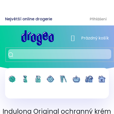
Přejít
na
obsah
Přihlášení
NÁKUPNÍ KOŠÍK
Prázdný košík
Indulona Original ochranný krém