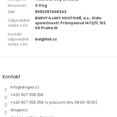
Hmotnost
:
0.11 kg
EAN
:
8592297006343
BARVY A LAKY HOSTIVAŘ, a.s., Sídlo
Odpovědná
společnosti: Průmyslová 1472/11, 102
osoba v EU
:
00 Praha 10
Kontakt
odpovědné
bal@bal.cz
osoby v EU
:
Z
á
p
a
Kontakt
t
í
info
@
drogeo.cz
+420 607 058 258
+420 607 058 258 (v pracovní dny 08:00-16:00)
drogeocz