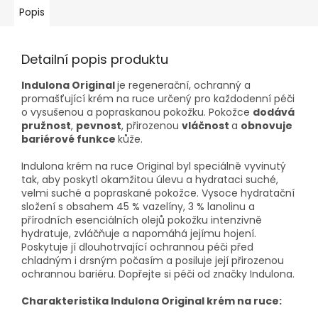
Popis
Detailní popis produktu
Indulona Original
je regenerační, ochranný a
promašťující krém na ruce určený pro každodenní péči
o vysušenou a popraskanou pokožku. Pokožce
dodává
pružnost
,
pevnost
, přirozenou
vláčnost
a
obnovuje
bariérové funkce
kůže.
Indulona krém na ruce Original byl speciálně vyvinutý
tak, aby poskytl okamžitou úlevu a hydrataci suché,
velmi suché a popraskané pokožce. Vysoce hydratační
složení s obsahem 45 % vazelíny, 3 % lanolinu a
přírodních esenciálních olejů pokožku intenzivně
hydratuje, zvláčňuje a napomáhá jejímu hojení.
Poskytuje jí dlouhotrvající ochrannou péči před
chladným i drsným počasím a posiluje její přirozenou
ochrannou bariéru. Dopřejte si péči od značky Indulona.
Charakteristika Indulona Original krém na ruce: