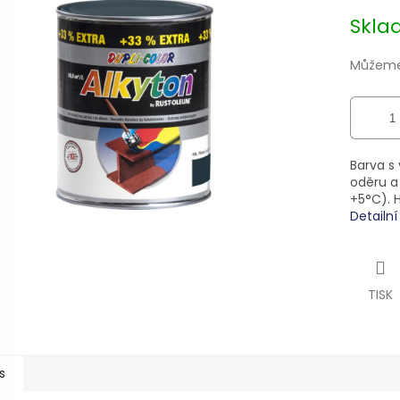
Měrná
Skl
cena:
ek.
Můžeme 
Barva s 
oděru a
+5°C). H
Detailn
TISK
s