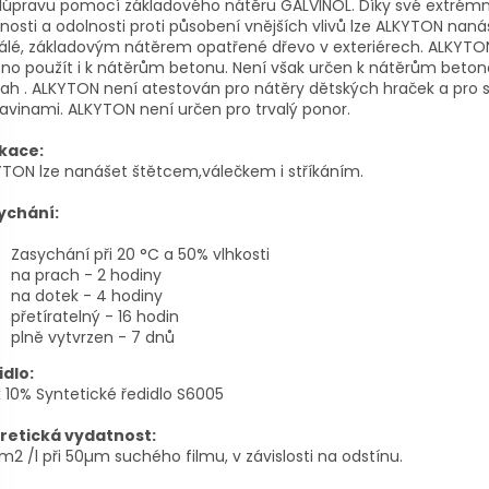
dúpravu pomocí základového nátěru GALVINOL. Díky své extrémn
nosti a odolnosti proti působení vnějších vlivů lze ALKYTON naná
álé, základovým nátěrem opatřené dřevo v exteriérech. ALKYTON
no použít i k nátěrům betonu. Není však určen k nátěrům beto
ah . ALKYTON není atestován pro nátěry dětských hraček a pro s
avinami. ALKYTON není určen pro trvalý ponor.
ikace:
TON lze nanášet štětcem,válečkem i stříkáním.
ychání:
Zasychání při 20 °C a 50% vlhkosti
na prach - 2 hodiny
na dotek - 4 hodiny
přetíratelný - 16 hodin
plně vytvrzen - 7 dnů
idlo:
10% Syntetické ředidlo S6005
retická vydatnost:
 m2 /l při 50µm suchého filmu, v závislosti na odstínu.