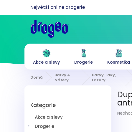
Přejít
na
obsah
Akce a slevy
Drogerie
Kosmetika
Barvy A
Barvy, Laky,
Domů
Nátěry
Lazury
P
Dup
o
Přeskočit
s
antr
Kategorie
kategorie
t
Průmě
r
Neoho
Akce a slevy
hodnoc
a
produk
n
Drogerie
je