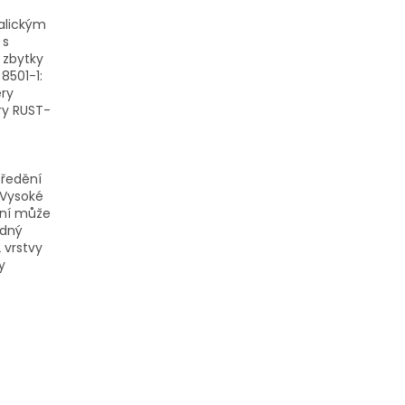
kalickým
 s
 zbytky
8501-1:
ěry
ěry RUST-
 ředění
 Vysoké
ění může
odný
 vrstvy
y