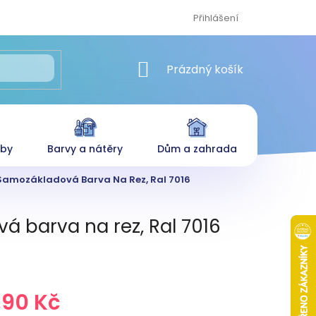
Přihlášení
NÁKUPNÍ KOŠÍK
Prázdný košík
eby
Barvy a nátěry
Dům a zahrada
 Samozákladová Barva Na Rez, Ral 7016
á barva na rez, Ral 7016
,90 Kč