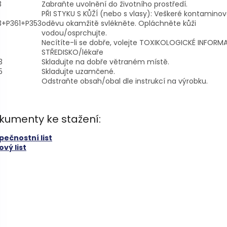
3
Zabraňte uvolnění do životního prostředí.
PŘI STYKU S KŮŽÍ (nebo s vlasy): Veškeré kontaminov
3+P361+P353
oděvu okamžitě svlékněte. Opláchněte kůži
vodou/osprchujte.
Necítíte-li se dobře, volejte TOXIKOLOGICKÉ INFORM
STŘEDISKO/lékaře
3
Skladujte na dobře větraném místě.
5
Skladujte uzamčené.
Odstraňte obsah/obal dle instrukcí na výrobku.
kumenty ke stažení:
pečnostní list
vý list