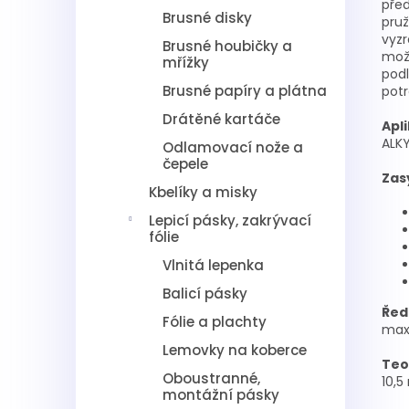
pře
Brusné disky
pruž
vyzr
Brusné houbičky a
mož
mřížky
podl
Brusné papíry a plátna
potr
Drátěné kartáče
Apl
ALKY
Odlamovací nože a
čepele
Zas
Kbelíky a misky
Lepicí pásky, zakrývací
fólie
Vlnitá lepenka
Balicí pásky
Řed
Fólie a plachty
max 
Lemovky na koberce
Teo
Oboustranné,
10,5
montážní pásky