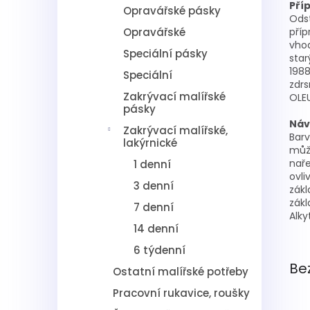
Pří
Opravářské pásky
Odst
Opravářské
pří
vhod
Speciální pásky
star
1988
Speciální
zdrs
Zakrývací malířské
OLEU
pásky
Náv
Zakrývací malířské,
Barv
lakýrnické
může
naře
1 denní
ovli
3 denní
zákl
zákl
7 denní
Alky
14 denní
6 týdenní
Be
Ostatní malířské potřeby
Pracovní rukavice, roušky