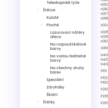
Teleskopické tyče
H312
H315
Štětce
H317
Kulaté
H318
Ploché
H33
H33
Lazurovací nátěry
H33
dřeva
H351
Na rozpouštědlové
H361
barvy
H40
Na vodou ředitelné
H41
barvy
H41
Na všechny druhy
P101
barev
P102
Speciální
P103
Zároháky
P210
Školní
P23
Štětky
P261