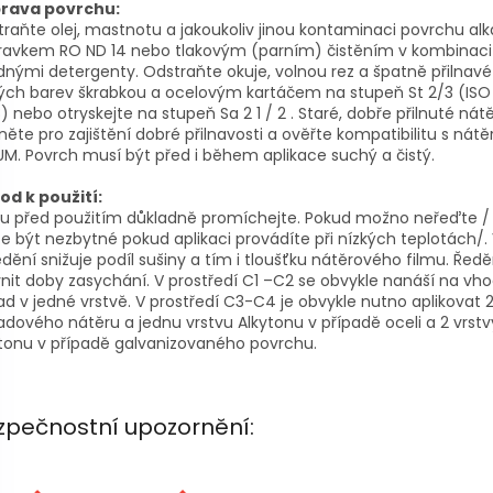
prava povrchu:
raňte olej, mastnotu a jakoukoliv jinou kontaminaci povrchu al
pravkem RO ND 14 nebo tlakovým (parním) čistěním v kombinaci
nými detergenty. Odstraňte okuje, volnou rez a špatně přilnavé
ých barev škrabkou a ocelovým kartáčem na stupeň St 2/3 (ISO 
) nebo otryskejte na stupeň Sa 2 1 / 2 . Staré, dobře přilnuté nát
něte pro zajištění dobré přilnavosti a ověřte kompatibilitu s nát
M. Povrch musí být před i během aplikace suchý a čistý.
od k použití:
u před použitím důkladně promíchejte. Pokud možno neřeďte /
 být nezbytné pokud aplikaci provádíte při nízkých teplotách/.
dění snižuje podíl sušiny a tím i tloušťku nátěrového filmu. Řed
vnit doby zasychání. V prostředí C1 –C2 se obvykle nanáší na vh
ad v jedné vrstvě. V prostředí C3-C4 je obvykle nutno aplikovat 2
adového nátěru a jednu vrstvu Alkytonu v případě oceli a 2 vrstv
tonu v případě galvanizovaného povrchu.
zpečnostní upozornění: