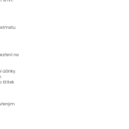
 astmatu
ezření na
 účinky.
.
 štítek
evřeným