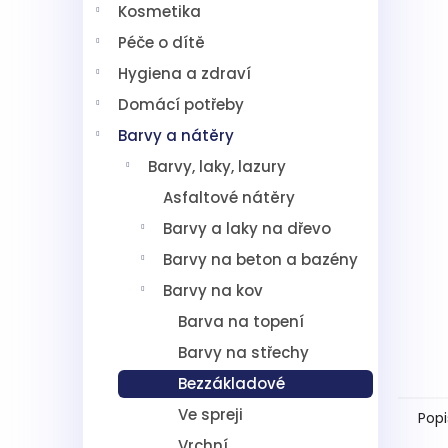
n
0,0
Kosmetika
í
z
Péče o dítě
p
5
hvězdič
a
Hygiena a zdraví
n
Domácí potřeby
e
l
Barvy a nátěry
Barvy, laky, lazury
Asfaltové nátěry
Barvy a laky na dřevo
Barvy na beton a bazény
Barvy na kov
Barva na topení
Barvy na střechy
Bezzákladové
Ve spreji
Popi
Vrchní