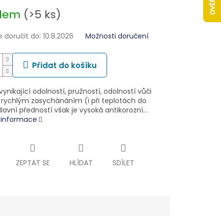
adem
(>5 ks)
doručit do:
10.8.2026
Možnosti doručení
Přidat do košíku
vynikající odolností, pružností, odolností vůči
 rychlým zasychánáním (i při teplotách do
lavní předností však je vysoká antikorozní…
í informace
ZEPTAT SE
HLÍDAT
SDÍLET