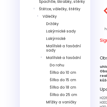
Špachtle, škrabky, stěrky
Štětce, válečky, štětky
Válečky
Držáky
h
Lakýrnické sady
Lakýrnické
Sig
Malířské a fasádní
sady
Ob
Malířské a fasádní
Do rohu
uhl
Obs
Šířka do 10 cm
rea
Šířka do 15 cm
kůž
Šířka do 18 cm
Upo
Šířka do 25 cm
H22
Mřížky a vaničky
H30
H30