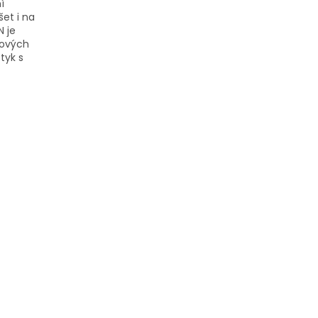
í
šet i na
 je
nových
tyk s