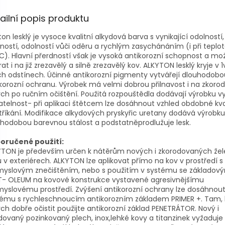
ailní popis produktu
ton lesklý je vysoce kvalitní alkydová barva s vynikající odolností,
ností, odolností vůči oděru a rychlým zasychánáním (i při teplo
C). Hlavní přerdností však je vysoká antikorozní schopnost a mo
rat i na již zrezavělý a silně zrezavělý kov. ALKYTON lesklý kryje v 
h odstínech. Účinné antikorozní pigmenty vytvářejí dlouhodobo
korozní ochranu. Výrobek má velmi dobrou přilnavost i na zkoro
ch po ručním očištění. Použitá rozpouštědla dodávají výrobku vy
atelnost- při aplikaci štětcem lze dosáhnout vzhled obdobné kval
stříkání. Modifikace alkydových pryskyřic uretany dodává výrobku
hodobou barevnou stálost a podstatněprodlužuje lesk.
oručené použití:
YTON je především určen k nátěrům nových i zkorodovaných že
 v exteriérech. ALKYTON lze aplikovat přímo na kov v prostředí 
myslovým znečištěním, nebo s použitím v systému se základový
T- OLEUM na kovové konstrukce vystavené agresivnějšímu
yslovému prostředí. Zvýšení antikorozní ochrany lze dosáhnout
tému s rychleschnoucím antikorozním základem PRIMER +. Tam, 
ch dobře očistit použijte antikorozní základ PENETRÁTOR. Nový i
dovaný pozinkovaný plech, inox,lehké kovy a titanzinek vyžaduje