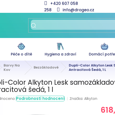
+420 607 058
258
info@drogeo.cz
Péče o dítě
Hygiena a zdraví
Domácí potř
Barvy Na
Dupli-Color Alkyton Lesk
Bezzákladové
Kov
Antracitová Šedá, 1 L
li-Color Alkyton Lesk samozákladov
acitová šedá, 1 l
rné
Podrobnosti hodnocení
Značka:
Alkyton
dnoceno
ení
618
tu