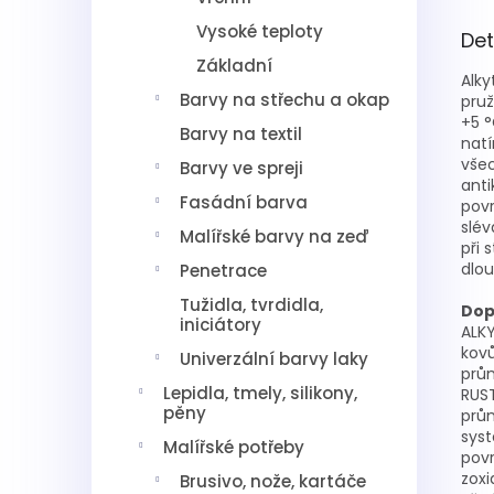
Vysoké teploty
Det
Základní
Alky
Barvy na střechu a okap
pruž
+5 °
Barvy na textil
natí
všec
Barvy ve spreji
anti
Fasádní barva
povr
slév
Malířské barvy na zeď
při 
dlou
Penetrace
Tužidla, tvrdidla,
Dop
iniciátory
ALK
kovů
Univerzální barvy laky
prů
Lepidla, tmely, silikony,
RUS
pěny
prům
sys
Malířské potřeby
povr
zoxi
Brusivo, nože, kartáče