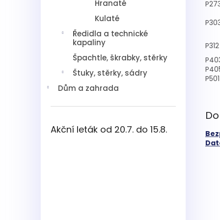
Hranaté
P27
Kulaté
P30
Ředidla a technické
kapaliny
P312
Špachtle, škrabky, stěrky
P40
P40
Štuky, stěrky, sádry
P501
Dům a zahrada
Do
Akční leták od 20.7. do 15.8.
Bez
Dato