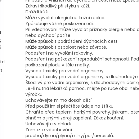
Zdraví škodlivý při styku s kůží.
Dráždí kůži.
Může vyvolat alergickou kožní reakci.
Způsobuje vážné poškození očí.
Při vdechování může vyvolat příznaky alergie nebo
4
nebo dýchací potíže.
5
Může způsobit podráždění dýchacích cest.
6
Může způsobit ospalost nebo závratě.
Podezření na vyvolání rakoviny.
Podezření na poškození reprodukční schopnosti. Pod
fd
poškození plodu v těle matky.
0
Vysoce toxický pro vodní organismy.
0
Vysoce toxický pro vodní organismy, s dlouhodobými
2
Škodlivý pro vodní organismy, s dlouhodobými účinky
Je-li nutná lékařská pomoc, mějte po ruce obal nebo
výrobku.
Uchovávejte mimo dosah dětí.
Před použitím si přečtěte údaje na štítku.
Chraňte před teplem, horkými povrchy, jiskrami, ot
ohněm a jinými zdroji zapálení. Zákaz kouření.
5
Uchovávejte v chladu.
Zamezte vdechování
prachu/dýmu/plynu/mlhy/par/aerosolů.