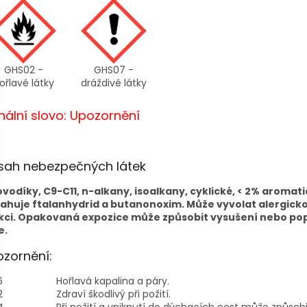
GHS02 -
GHS07 -
ořlavé látky
dráždivé látky
nální slovo: Upozornění
sah nebezpečných látek
ovodíky, C9-C11, n-alkany, isoalkany, cyklické, < 2% aromati
ahuje ftalanhydrid a butanonoxim. Může vyvolat alergick
kci. Opakovaná expozice může způsobit vysušení nebo po
e.
zornění:
6
Hořlavá kapalina a páry.
2
Zdraví škodlivý při požití.
4
Při požití a vniknutí do dýchacích cest může způsobi