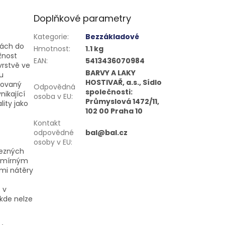
Doplňkové parametry
Kategorie
:
Bezzákladové
tách do
Hmotnost
:
1.1 kg
žnost
EAN
:
5413436070984
1vrstvě ve
BARVY A LAKY
u
HOSTIVAŘ, a.s., Sídlo
dovaný
Odpovědná
společnosti:
nikající
osoba v EU
:
Průmyslová 1472/11,
ity jako
102 00 Praha 10
Kontakt
odpovědné
bal@bal.cz
osoby v EU
:
lezných
s mírným
mi nátěry
 v
kde nelze