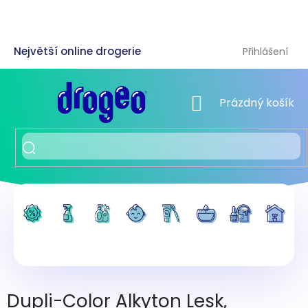
Přejít
na
obsah
Přihlášení
NÁKUPNÍ KOŠÍK
Prázdný košík
Dupli-Color Alkyton Lesk,