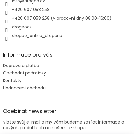
í
info
@
drogeo.cz
+420 607 058 258
+420 607 058 258 (v pracovní dny 08:00-16:00)
drogeocz
drogeo_online_drogerie
Informace pro vás
Doprava a platba
Obchodní podmínky
Kontakty
Hodnocení obchodu
Odebírat newsletter
Vložte svůj e-mail a my vám budeme zasílat informace o
nových produktech na našem e-shopu.