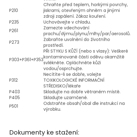
Chraňte před teplem, horkými povrchy,
P210
jiskrami, otevřeným ohněm a jinými
zdroji zapálení. Zákaz kouření.
P235
Uchovávejte v chladu.
Zamezte vdechování
P261
prachu/dýmu/plynu/mlhy/par/aerosolů.
Zabraňte uvolnění do životního
P273
prostředí.
PŘI STYKU S KŮŽÍ (nebo s vlasy): Veškeré
kontaminované části oděvu okamžitě
P303+P361+P353
svlékněte. Opláchněte kůži
vodou/osprchujte.
Necítíte-li se dobře, volejte
P312
TOXIKOLOGICKÉ INFORMAČNÍ
STŘEDISKO/lékaře
P403
Skladujte na dobře větraném místě.
P405
Skladujte uzamčené.
Odstraňte obsah/obal dle instrukcí na
P501
výrobku.
Dokumenty ke stažení: