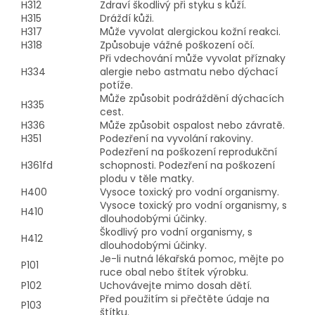
H312
Zdraví škodlivý při styku s kůží.
H315
Dráždí kůži.
H317
Může vyvolat alergickou kožní reakci.
H318
Způsobuje vážné poškození očí.
Při vdechování může vyvolat příznaky
H334
alergie nebo astmatu nebo dýchací
potíže.
Může způsobit podráždění dýchacích
H335
cest.
H336
Může způsobit ospalost nebo závratě.
H351
Podezření na vyvolání rakoviny.
Podezření na poškození reprodukční
H361fd
schopnosti. Podezření na poškození
plodu v těle matky.
H400
Vysoce toxický pro vodní organismy.
Vysoce toxický pro vodní organismy, s
H410
dlouhodobými účinky.
Škodlivý pro vodní organismy, s
H412
dlouhodobými účinky.
Je-li nutná lékařská pomoc, mějte po
P101
ruce obal nebo štítek výrobku.
P102
Uchovávejte mimo dosah dětí.
Před použitím si přečtěte údaje na
P103
štítku.