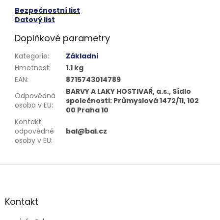
Bezpečnostní list
Datový list
Doplňkové parametry
Kategorie
:
Základní
Hmotnost
:
1.1 kg
EAN
:
8715743014789
BARVY A LAKY HOSTIVAŘ, a.s., Sídlo
Odpovědná
společnosti: Průmyslová 1472/11, 102
osoba v EU
:
00 Praha 10
Kontakt
odpovědné
bal@bal.cz
osoby v EU
:
Z
á
p
a
Kontakt
t