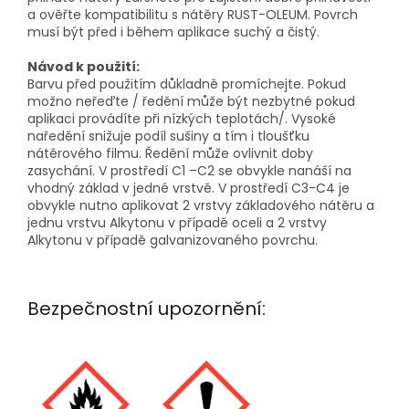
a ověřte kompatibilitu s nátěry RUST-OLEUM. Povrch
musí být před i během aplikace suchý a čistý.
Návod k použití:
Barvu před použitím důkladně promíchejte. Pokud
možno neřeďte / ředění může být nezbytné pokud
aplikaci provádíte při nízkých teplotách/. Vysoké
naředění snižuje podíl sušiny a tím i tloušťku
nátěrového filmu. Ředění může ovlivnit doby
zasychání. V prostředí C1 –C2 se obvykle nanáší na
vhodný základ v jedné vrstvě. V prostředí C3-C4 je
obvykle nutno aplikovat 2 vrstvy základového nátěru a
jednu vrstvu Alkytonu v případě oceli a 2 vrstvy
Alkytonu v případě galvanizovaného povrchu.
Bezpečnostní upozornění: