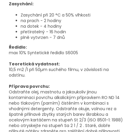
Zasychání:
Zasychání při 20 °C a 50% vlhkosti
na prach - 2 hodiny
na dotek - 4 hodiny
přetíratelný - 16 hodin
plně vytvrzen - 7 dnů
Ředidlo:
max 10% Syntetické ředidlo S6005
Teoretická vydatnost:
10,5 m2 /l při 50µm suchého filmu, v závislosti na
odstínu.
Příprava povrchu:
Odstraňte olej, mastnotu a jakoukoliv jinou
kontaminaci povrchu alkalickým přípravkem RO ND 14
nebo tlakovým (parním) čistěním v kombinaci s
vhodnými detergenty. Odstraňte okuje, volnou rez a
špatně přilnavé zbytky starých barev škrabkou a
ocelovým kartáčem na stupeň St 2/3 (ISO 8501-1: 1988)
nebo otryskejte na stupeň Sa 2 1 / 2 . Staré, dobře
přilnuté nátěry zdrsněte pro zajištění dobré přilnavosti