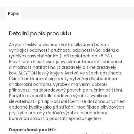
Popis
Detailní popis produktu
Alkyton lesklý je vysoce kvalitní alkydová barva s
vynikající odolností, pružností, odolností vůči oděru a
rychlým zasychánáním (i při teplotách do +5 °C).
Hlavní přerdností však je vysoká antikorozní schopnost
a možnost natírat i na již zrezavělý a silně zrezavělý
kov. ALKYTON lesklý kryje v 1vrstvě ve všech odstínech.
Účinné antikorozní pigmenty vytvářejí dlouhodobou
antikorozní ochranu. Výrobek má velmi dobrou
přilnavost i na zkorodovaný povrch po ručním očištění.
Použitá rozpouštědla dodávají výrobku vynikající
slévatelnost- při aplikaci štětcem lze dosáhnout vzhled
obdobné kvality jako při stříkání. Modifikace alkydových
pryskyřic uretany dodává výrobku dlouhodobou
barevnou stálost a podstatněprodlužuje lesk.
Doporučené použití: