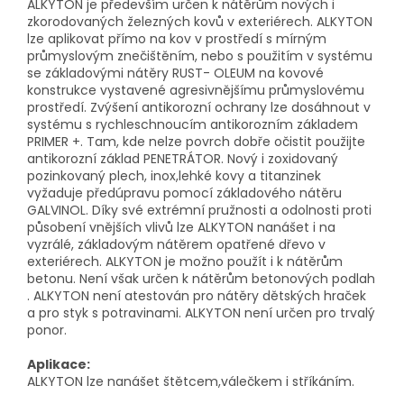
ALKYTON je především určen k nátěrům nových i
zkorodovaných železných kovů v exteriérech. ALKYTON
lze aplikovat přímo na kov v prostředí s mírným
průmyslovým znečištěním, nebo s použitím v systému
se základovými nátěry RUST- OLEUM na kovové
konstrukce vystavené agresivnějšímu průmyslovému
prostředí. Zvýšení antikorozní ochrany lze dosáhnout v
systému s rychleschnoucím antikorozním základem
PRIMER +. Tam, kde nelze povrch dobře očistit použijte
antikorozní základ PENETRÁTOR. Nový i zoxidovaný
pozinkovaný plech, inox,lehké kovy a titanzinek
vyžaduje předúpravu pomocí základového nátěru
GALVINOL. Díky své extrémní pružnosti a odolnosti proti
působení vnějších vlivů lze ALKYTON nanášet i na
vyzrálé, základovým nátěrem opatřené dřevo v
exteriérech. ALKYTON je možno použít i k nátěrům
betonu. Není však určen k nátěrům betonových podlah
. ALKYTON není atestován pro nátěry dětských hraček
a pro styk s potravinami. ALKYTON není určen pro trvalý
ponor.
Aplikace:
ALKYTON lze nanášet štětcem,válečkem i stříkáním.