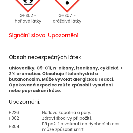
GHS02 -
GHS07 -
hořlavé látky
dráždivé látky
Signální slovo: Upozornění
Obsah nebezpečných látek
uhlovodíky, C9-C11, n-alkany, isoalkany, cyklické, <
2% aromatics. Obsahuje ftalanhydrid a
butanonoxim. Může vyvolat alergickou reakci.
Opakovaná expozice může způsobit vysušení
nebo popraskání kůže.
Upozornění:
H226
Hořlavá kapalina a páry.
H302
Zdraví škodlivý při požití.
Při požití a vniknutí do dýchacích cest
H304
může způsobit smrt.