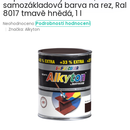
samozákladová barva na rez, Ral
8017 tmavě hnědá, 1 l
Průměrné
Podrobnosti hodnocení
Neohodnoceno
hodnocení
Značka:
Alkyton
produktu
je
0,0
z
5
hvězdiček.