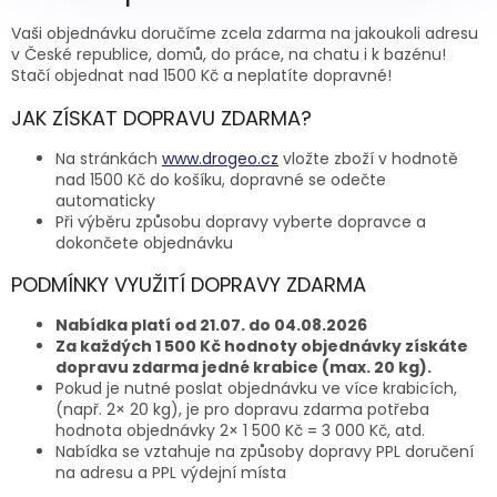
Vaši objednávku doručíme zcela zdarma na jakoukoli adresu
v České republice, domů, do práce, na chatu i k bazénu!
Stačí objednat nad 1500 Kč a neplatíte dopravné!
JAK ZÍSKAT DOPRAVU ZDARMA?
Na stránkách
www.drogeo.cz
vložte zboží v hodnotě
nad 1500 Kč do košíku, dopravné se odečte
automaticky
Při výběru způsobu dopravy vyberte dopravce a
dokončete objednávku
PODMÍNKY VYUŽITÍ DOPRAVY ZDARMA
Nabídka platí od 21.07. do 04.08.2026
Za každých 1 500 Kč hodnoty objednávky získáte
dopravu zdarma jedné krabice (max. 20 kg)
.
Pokud je nutné poslat objednávku ve více krabicích,
(např. 2× 20 kg), je pro dopravu zdarma potřeba
hodnota objednávky 2× 1 500 Kč = 3 000 Kč, atd.
Nabídka se vztahuje na způsoby dopravy PPL doručení
na adresu a PPL výdejní místa