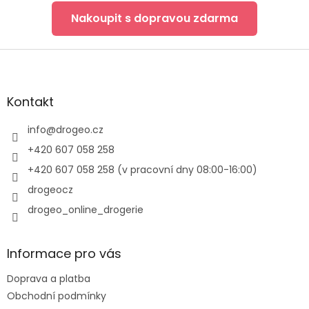
Nakoupit s dopravou zdarma
Z
á
p
a
Kontakt
t
í
info
@
drogeo.cz
+420 607 058 258
+420 607 058 258 (v pracovní dny 08:00-16:00)
drogeocz
drogeo_online_drogerie
Informace pro vás
Doprava a platba
Obchodní podmínky