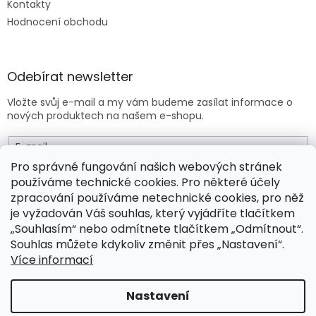
Kontakty
Hodnocení obchodu
Odebírat newsletter
Vložte svůj e-mail a my vám budeme zasílat informace o
nových produktech na našem e-shopu.
E-mail
Pro správné fungování našich webových stránek
používáme technické cookies. Pro některé účely
Vložením e-mailu souhlasíte s
obchodními podmínkami
.
zpracování používáme netechnické cookies, pro něž
je vyžadován Váš souhlas, který vyjádříte tlačítkem
PŘIHLÁSIT SE
„Souhlasím“ nebo odmítnete tlačítkem „Odmítnout“.
Souhlas můžete kdykoliv změnit přes „Nastavení“.
Více informací
Vytvořil Shoptet Premium
Nastavení