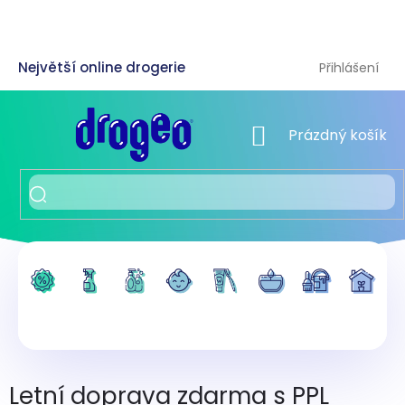
Přejít
na
obsah
Přihlášení
NÁKUPNÍ KOŠÍK
Prázdný košík
Letní doprava zdarma s PPL