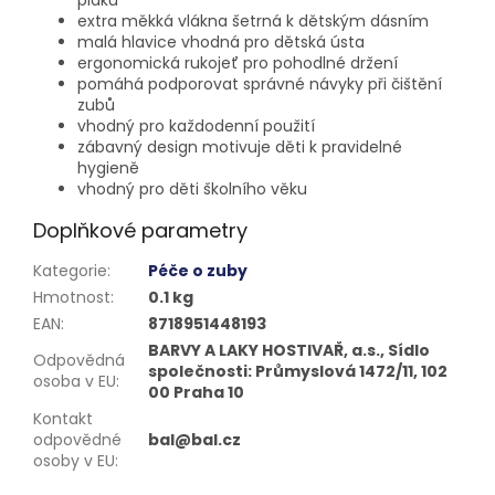
extra měkká vlákna šetrná k dětským dásním
malá hlavice vhodná pro dětská ústa
ergonomická rukojeť pro pohodlné držení
pomáhá podporovat správné návyky při čištění
zubů
vhodný pro každodenní použití
zábavný design motivuje děti k pravidelné
hygieně
vhodný pro děti školního věku
Doplňkové parametry
Kategorie
:
Péče o zuby
Hmotnost
:
0.1 kg
EAN
:
8718951448193
BARVY A LAKY HOSTIVAŘ, a.s., Sídlo
Odpovědná
společnosti: Průmyslová 1472/11, 102
osoba v EU
:
00 Praha 10
Kontakt
odpovědné
bal@bal.cz
osoby v EU
: