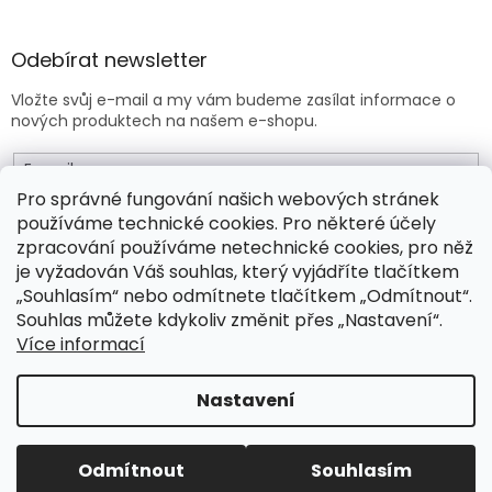
Odebírat newsletter
Vložte svůj e-mail a my vám budeme zasílat informace o
nových produktech na našem e-shopu.
E-mail
Pro správné fungování našich webových stránek
používáme technické cookies. Pro některé účely
Vložením e-mailu souhlasíte s
obchodními podmínkami
.
zpracování používáme netechnické cookies, pro něž
je vyžadován Váš souhlas, který vyjádříte tlačítkem
PŘIHLÁSIT SE
„Souhlasím“ nebo odmítnete tlačítkem „Odmítnout“.
Souhlas můžete kdykoliv změnit přes „Nastavení“.
Více informací
Vytvořil Shoptet Premium
Nastavení
Copyright 2026
Drogeo.cz
. Všechna práva vyhrazena.
Odmítnout
Souhlasím
Upravit nastavení cookies