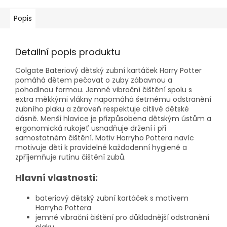
Popis
Detailní popis produktu
Colgate Bateriový dětský zubní kartáček Harry Potter
pomáhá dětem pečovat o zuby zábavnou a
pohodlnou formou. Jemné vibrační čištění spolu s
extra měkkými vlákny napomáhá šetrnému odstranění
zubního plaku a zároveň respektuje citlivé dětské
dásně. Menší hlavice je přizpůsobena dětským ústům a
ergonomická rukojeť usnadňuje držení i při
samostatném čištění. Motiv Harryho Pottera navíc
motivuje děti k pravidelné každodenní hygieně a
zpříjemňuje rutinu čištění zubů.
Hlavní vlastnosti:
bateriový dětský zubní kartáček s motivem
Harryho Pottera
jemné vibrační čištění pro důkladnější odstranění
plaku