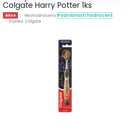
Colgate Harry Potter 1ks
Průměrné
Podrobnosti hodnocení
Akce
Neohodnoceno
hodnocení
Značka:
Colgate
produktu
je
0,0
z
5
hvězdiček.