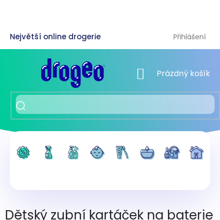
Přejít
na
obsah
Přihlášení
NÁKUPNÍ KOŠÍK
Prázdný košík
Dětský zubní kartáček na baterie