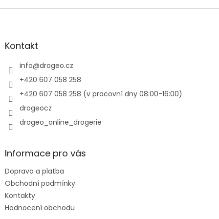
Z
á
p
a
Kontakt
t
í
info
@
drogeo.cz
+420 607 058 258
+420 607 058 258 (v pracovní dny 08:00-16:00)
drogeocz
drogeo_online_drogerie
Informace pro vás
Doprava a platba
Obchodní podmínky
Kontakty
Hodnocení obchodu