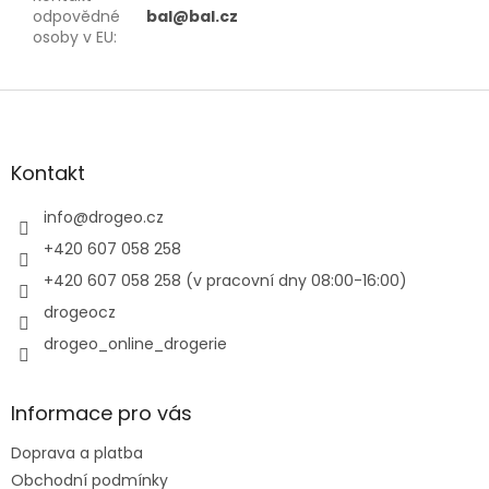
odpovědné
bal@bal.cz
osoby v EU
:
Z
á
p
a
Kontakt
t
í
info
@
drogeo.cz
+420 607 058 258
+420 607 058 258 (v pracovní dny 08:00-16:00)
drogeocz
drogeo_online_drogerie
Informace pro vás
Doprava a platba
Obchodní podmínky