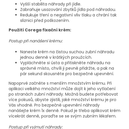
Vyšší stabilita náhrady při jídle.
Zabraňuje usazování zbytků jídla pod náhradou.
Redukuje tření a negativní vliv tlaku a chrání tak
sliznici před poškozením.
Použití Corega fixační krém:
Postup při nanášení krému:
Naneste krém na čistou suchou zubní náhradu
jednou denně v krátkých proužcích.
Vypláchněte si ústa a přitiskněte náhradu na
správné místo, chvíli ji pevně přidržte, a pak na
pár sekund skousněte pro bezpečné upevnění.
Napoprvé začněte s menším množstvím krému. Při
aplikaci velkého množství může dojít k jeho vytlačení
po stranách zubní náhrady. Možná budete potřebovat
více pokusů, abyste zjistili, jaké množství krému je pro
Vás vhodné. Pro bezpečné upevnění náhrady
nanášejte krém 1x denně. Pokud je třeba aplikovat krém
vícekrát denně, poraďte se se svým zubním lékařem.
Postup při vyjmutí náhrady: