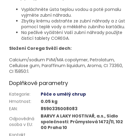
Vypláchněte ústa teplou vodou a poté pomalu
vyjměte zubní náhradu.
Zbytky krému odstraňte ze zubní náhrady a z úst
pomocí teplé vody a měkkého zubního kartáčku.
Na pečlivé vyčištění Vaší zubní náhrady použijte
čisticí tablety COREGA.
Složení Corega Svěží dech:
Calcium/sodium PVM/MA copolymer, Petrolatum,
Cellulose gum, Paraffinum liquidum, Aroma, CI 73360,
CI 15850:1.
Doplňkové parametry
Kategorie
:
Péče o umělý chrup
Hmotnost
:
0.05 kg
EAN
:
8590335008083
BARVY A LAKY HOSTIVAŘ, a.s., Sídlo
Odpovědná
společnosti: Průmyslová 1472/11, 102
osoba v EU
:
00 Praha 10
Kontakt