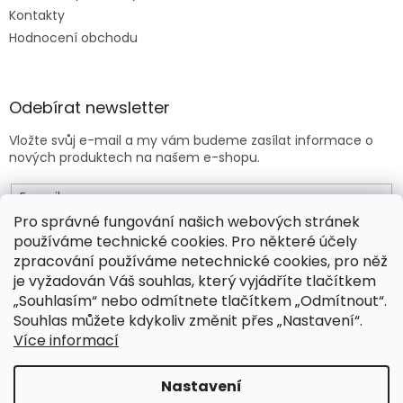
Kontakty
Hodnocení obchodu
Odebírat newsletter
Vložte svůj e-mail a my vám budeme zasílat informace o
nových produktech na našem e-shopu.
E-mail
Pro správné fungování našich webových stránek
používáme technické cookies. Pro některé účely
Vložením e-mailu souhlasíte s
obchodními podmínkami
.
zpracování používáme netechnické cookies, pro něž
je vyžadován Váš souhlas, který vyjádříte tlačítkem
PŘIHLÁSIT SE
„Souhlasím“ nebo odmítnete tlačítkem „Odmítnout“.
Souhlas můžete kdykoliv změnit přes „Nastavení“.
Více informací
Vytvořil Shoptet Premium
Nastavení