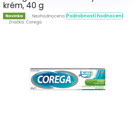
krém, 40 g
Průměrné
Podrobnosti hodnocení
Novinka
Neohodnoceno
hodnocení
Značka:
Corega
produktu
je
0,0
z
5
hvězdiček.