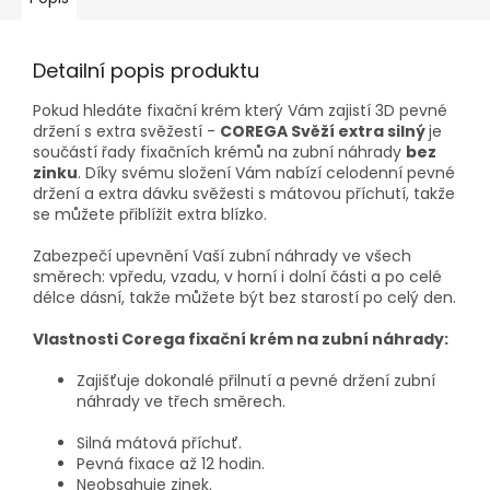
Detailní popis produktu
Pokud hledáte fixační krém který Vám zajistí 3D pevné
držení s extra svěžestí -
COREGA Svěží extra silný
je
součástí řady fixačních krémů na zubní náhrady
bez
zinku
. Díky svému složení Vám nabízí celodenní pevné
držení a extra dávku svěžesti s mátovou příchutí, takže
se můžete přiblížit extra blízko.
Zabezpečí upevnění Vaší zubní náhrady ve všech
směrech: vpředu, vzadu, v horní i dolní části a po celé
délce dásní, takže můžete být bez starostí po celý den.
Vlastnosti Corega fixační krém na zubní náhrady:
Zajišťuje dokonalé přilnutí a pevné držení zubní
náhrady ve třech směrech.
Silná mátová příchuť.
Pevná fixace až 12 hodin.
Neobsahuje zinek.