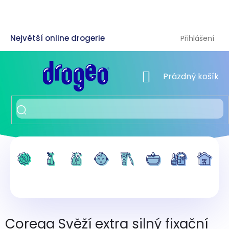
Přejít
na
obsah
Přihlášení
NÁKUPNÍ KOŠÍK
Prázdný košík
Corega Svěží extra silný fixační