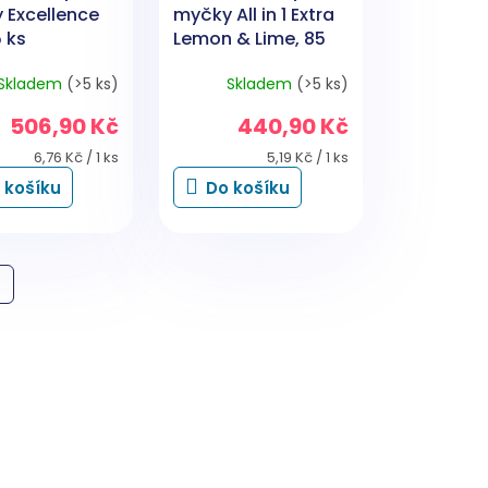
 Excellence
myčky All in 1 Extra
5 ks
Lemon & Lime, 85
ks
Skladem
(>5 ks)
Skladem
(>5 ks)
506,90 Kč
440,90 Kč
Měrná
Měrná
6,76 Kč / 1 ks
5,19 Kč / 1 ks
cena:
cena:
 košíku
Do košíku