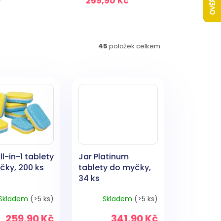
259,90 Kč
45
položek celkem
ll-in-1 tablety
Jar Platinum
čky, 200 ks
tablety do myčky,
34 ks
Skladem
(>5 ks)
Skladem
(>5 ks)
259,90 Kč
341,90 Kč