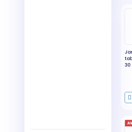
Jar
ta
30
A