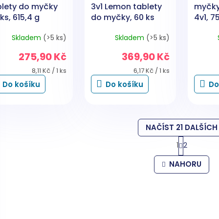
blety do myčky
3v1 Lemon tablety
myčky
ks, 615,4 g
do myčky, 60 ks
4v1, 7
Skladem
(>5 ks)
Skladem
(>5 ks)
275,90 Kč
369,90 Kč
Měrná
Měrná
8,11 Kč / 1 ks
6,17 Kč / 1 ks
cena:
cena:
Do košíku
Do košíku
Do
NAČÍST 21 DALŠÍCH
S
1
2
t
O
r
v
NAHORU
á
l
n
á
k
d
o
a
v
c
á
í
n