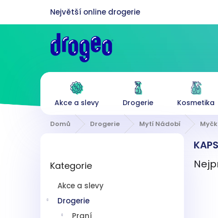
Přejít
na
obsah
Akce a slevy
Drogerie
Kosmetika
Domů
Drogerie
Mytí Nádobí
Myčk
P
KAPS
o
Přeskočit
s
Nejp
Kategorie
kategorie
t
r
Akce a slevy
a
n
Drogerie
n
Praní