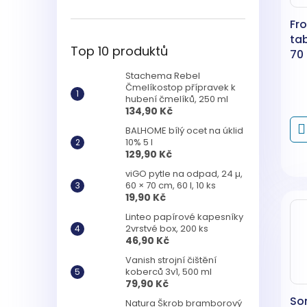
Fr
ta
Top 10 produktů
70
Stachema Rebel
Čmelíkostop přípravek k
hubení čmelíků, 250 ml
134,90 Kč
BALHOME bílý ocet na úklid
10% 5 l
129,90 Kč
viGO pytle na odpad, 24 µ,
60 × 70 cm, 60 l, 10 ks
19,90 Kč
Linteo papírové kapesníky
2vrstvé box, 200 ks
46,90 Kč
Vanish strojní čištění
koberců 3v1, 500 ml
79,90 Kč
So
Natura Škrob bramborový