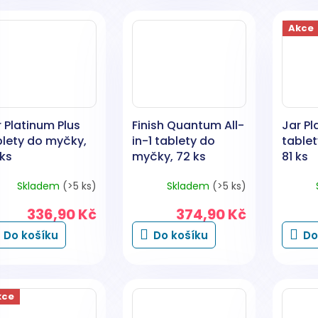
Akce
 Platinum Plus
Finish Quantum All-
Jar Pl
blety do myčky,
in-1 tablety do
table
 ks
myčky, 72 ks
81 ks
Skladem
(>5 ks)
Skladem
(>5 ks)
336,90 Kč
374,90 Kč
Do košíku
Do košíku
Do
kce