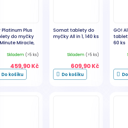
 Platinum Plus
Somat tablety do
GO! Al
blety do myčky
myčky All in 1, 140 ks
table
Minute Miracle,
60 ks
 ks
Skladem
(>5 ks)
Skladem
(>5 ks)
459,90 Kč
609,90 Kč
Do košíku
Do košíku
Do