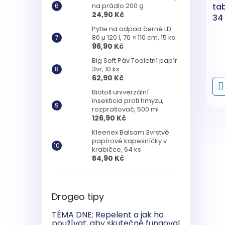
na prádlo 200 g
ta
24,90 Kč
34 
Pytle na odpad černé LD
80 µ 120 l, 70 × 110 cm, 15 ks
96,90 Kč
Big Soft Páv Toaletní papír
3vr, 10 ks
62,90 Kč
Biotoll univerzální
insekticid proti hmyzu,
rozprašovač, 500 ml
126,90 Kč
Kleenex Balsam 3vrstvé
papírové kapesníčky v
krabičce, 64 ks
54,90 Kč
Drogeo tipy
TÉMA DNE: Repelent a jak ho
používat, aby skutečně fungoval