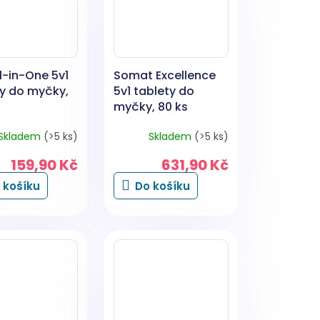
l-in-One 5v1
Somat Excellence
ty do myčky,
5v1 tablety do
myčky, 80 ks
Skladem
(>5 ks)
Skladem
(>5 ks)
159,90 Kč
631,90 Kč
 košíku
Do košíku