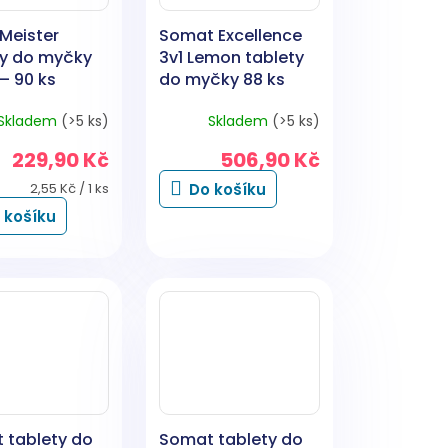
Meister
Somat Excellence
ty do myčky
3v1 Lemon tablety
1 – 90 ks
do myčky 88 ks
Skladem
(>5 ks)
Skladem
(>5 ks)
229,90 Kč
506,90 Kč
Měrná
2,55 Kč / 1 ks
Do košíku
cena:
 košíku
 tablety do
Somat tablety do