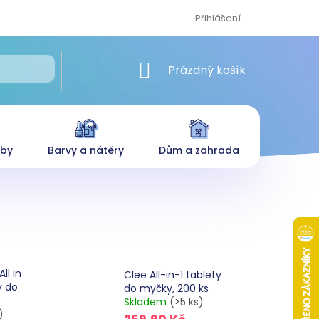
Přihlášení
NÁKUPNÍ KOŠÍK
Prázdný košík
eby
Barvy a nátěry
Dům a zahrada
ll in
Clee All-in-1 tablety
y do
do myčky, 200 ks
Skladem
(>5 ks)
)