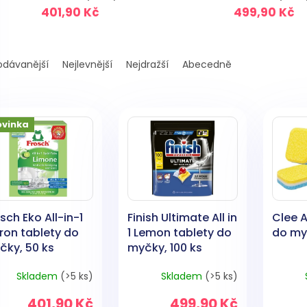
401,90 Kč
499,90 Kč
odávanější
Nejlevnější
Nejdražší
Abecedně
ovinka
sch Eko All-in-1
Finish Ultimate All in
Clee A
ron tablety do
1 Lemon tablety do
do my
čky, 50 ks
myčky, 100 ks
Skladem
(>5 ks)
Skladem
(>5 ks)
401,90 Kč
499,90 Kč