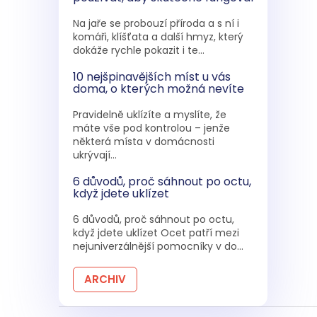
Na jaře se probouzí příroda a s ní i
komáři, klíšťata a další hmyz, který
dokáže rychle pokazit i te...
10 nejšpinavějších míst u vás
doma, o kterých možná nevíte
Pravidelně uklízíte a myslíte, že
máte vše pod kontrolou – jenže
některá místa v domácnosti
ukrývají...
6 důvodů, proč sáhnout po octu,
když jdete uklízet
6 důvodů, proč sáhnout po octu,
když jdete uklízet Ocet patří mezi
nejuniverzálnější pomocníky v do...
ARCHIV
Z