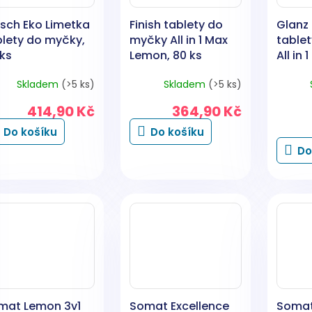
osch Eko Limetka
Finish tablety do
Glanz 
blety do myčky,
myčky All in 1 Max
table
 ks
Lemon, 80 ks
All in 
Skladem
(>5 ks)
Skladem
(>5 ks)
414,90 Kč
364,90 Kč
Do košíku
Do košíku
Do
mat Lemon 3v1
Somat Excellence
Somat