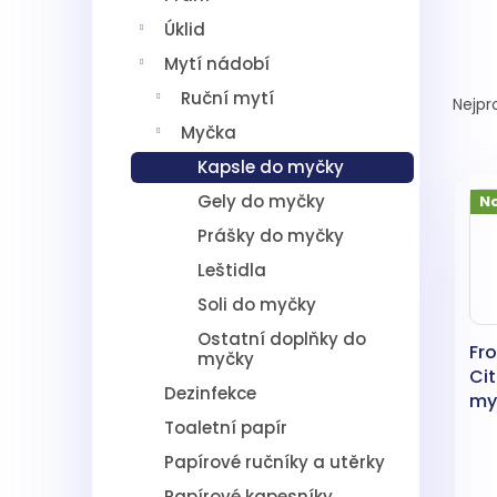
í
Úklid
p
a
Mytí nádobí
Ř
n
a
Ruční mytí
Nejpr
e
z
l
Myčka
e
Kapsle do myčky
V
n
ý
í
Gely do myčky
N
p
p
Prášky do myčky
i
r
s
o
Leštidla
p
d
Soli do myčky
r
u
Ostatní doplňky do
o
k
Fro
myčky
d
t
Cit
u
ů
Dezinfekce
my
k
Toaletní papír
t
Papírové ručníky a utěrky
ů
Papírové kapesníky