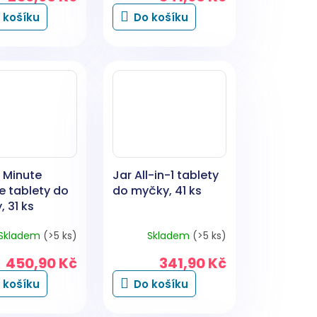
 košíku
Do košíku
 Minute
Jar All-in-1 tablety
e tablety do
do myčky, 41 ks
 31 ks
Skladem
(>5 ks)
Skladem
(>5 ks)
450,90 Kč
341,90 Kč
 košíku
Do košíku