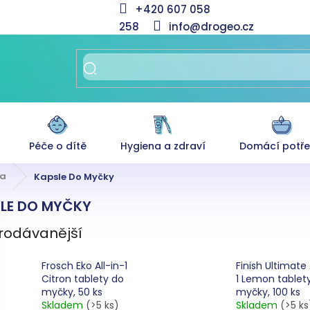
+420 607 058
258
info@drogeo.cz
Péče o dítě
Hygiena a zdraví
Domácí potř
a
Kapsle Do Myčky
LE DO MYČKY
rodávanější
Frosch Eko All-in-1
Finish Ultimate A
Citron tablety do
1 Lemon tablet
myčky, 50 ks
myčky, 100 ks
Skladem
(>5 ks)
Skladem
(>5 ks