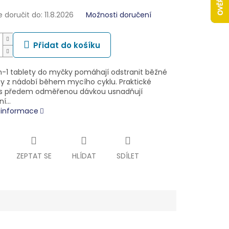
doručit do:
11.8.2026
Možnosti doručení
Přidat do košíku
-in-1 tablety do myčky pomáhají odstranit běžné
ty z nádobí během mycího cyklu. Praktické
 s předem odměřenou dávkou usnadňují
ní…
í informace
ZEPTAT SE
HLÍDAT
SDÍLET