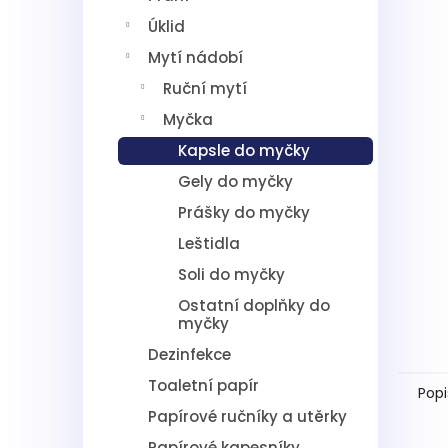
5
í
hvězdič
Úklid
p
a
Mytí nádobí
n
Ruční mytí
e
l
Myčka
Kapsle do myčky
Gely do myčky
Prášky do myčky
Leštidla
Soli do myčky
Ostatní doplňky do
myčky
Dezinfekce
Toaletní papír
Popi
Papírové ručníky a utěrky
Papírové kapesníky