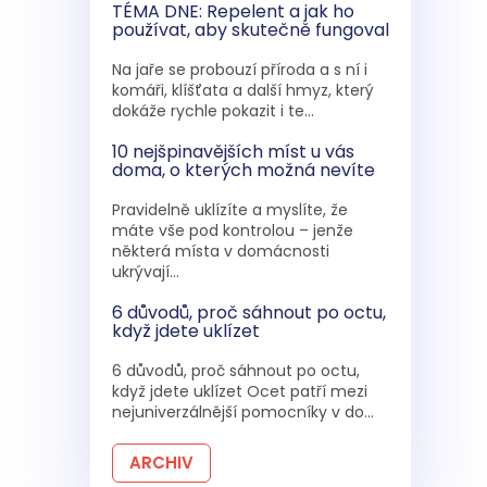
TÉMA DNE: Repelent a jak ho
používat, aby skutečně fungoval
Na jaře se probouzí příroda a s ní i
komáři, klíšťata a další hmyz, který
dokáže rychle pokazit i te...
10 nejšpinavějších míst u vás
doma, o kterých možná nevíte
Pravidelně uklízíte a myslíte, že
máte vše pod kontrolou – jenže
některá místa v domácnosti
ukrývají...
6 důvodů, proč sáhnout po octu,
když jdete uklízet
6 důvodů, proč sáhnout po octu,
když jdete uklízet Ocet patří mezi
nejuniverzálnější pomocníky v do...
ARCHIV