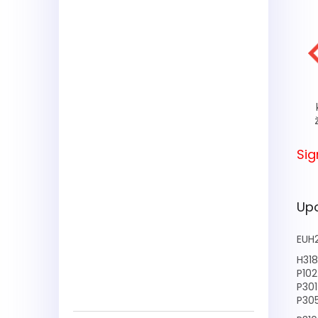
Sig
Upo
EUH
H318
P102
P30
P30