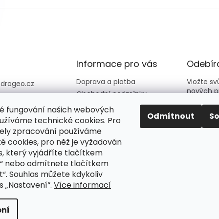
Informace pro vás
Odebíra
Doprava a platba
Vložte s
@
drogeo.cz
nových p
Obchodní podmínky
607 058 258
Kontakty
é fungování našich webových
607 058 258 (v
E-mail
Odmítnout
S
Hodnocení obchodu
užíváme technické cookies. Pro
vní dny 08:00-1
ely zpracování používáme
é cookies, pro něž je vyžadován
Vložení
eocz
podmín
, který vyjádříte tlačítkem
o_online_droge
“ nebo odmítnete tlačítkem
“. Souhlas můžete kdykoliv
PŘIH
s „Nastavení“.
Více informací
ní
azena.
Upravit nastavení cookies