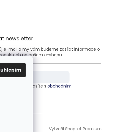
t newsletter
vůj e-mail a my vám budeme zasílat informace o
roduktech na našem e-shopu.
ouhlasím
m e-mailu souhlasíte s
obchodními
kami
.
LÁSIT SE
Vytvořil Shoptet Premium