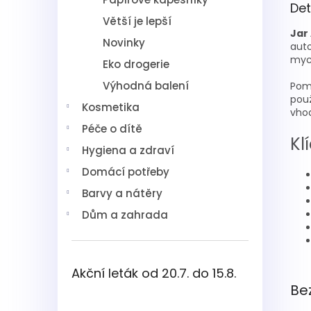
Det
Větší je lepší
Jar
Novinky
aut
mycí
Eko drogerie
Výhodná balení
Pomá
použ
Kosmetika
vhod
Péče o dítě
Kl
Hygiena a zdraví
Domácí potřeby
Barvy a nátěry
Dům a zahrada
Akční leták od 20.7. do 15.8.
Be