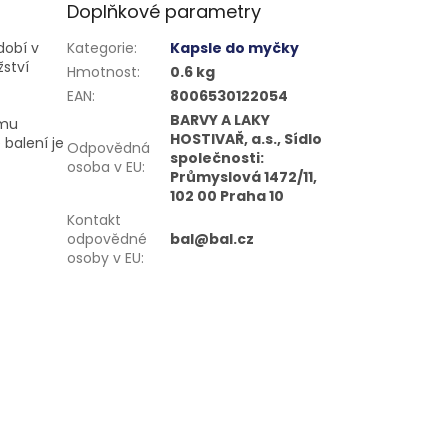
Doplňkové parametry
dobí v
Kategorie
:
Kapsle do myčky
ství
Hmotnost
:
0.6 kg
EAN
:
8006530122054
BARVY A LAKY
ému
HOSTIVAŘ, a.s., Sídlo
balení je
Odpovědná
společnosti:
osoba v EU
:
Průmyslová 1472/11,
102 00 Praha 10
Kontakt
odpovědné
bal@bal.cz
osoby v EU
: