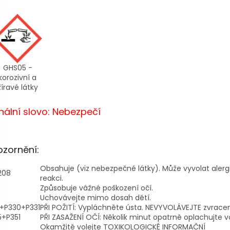
GHS05 -
korozivní a
žíravé látky
nální slovo: Nebezpečí
zornění:
Obsahuje (viz nebezpečné látky). Může vyvolat alerg
208
reakci.
Způsobuje vážné poškození očí.
Uchovávejte mimo dosah dětí.
1+P330+P331
PŘI POŽITÍ: Vypláchněte ústa. NEVYVOLÁVEJTE zvracen
5+P351
PŘI ZASAŽENÍ OČÍ: Několik minut opatrně oplachujte 
Okamžitě volejte TOXIKOLOGICKÉ INFORMAČNÍ