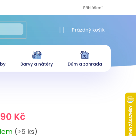
Přihlášení
NÁKUPNÍ KOŠÍK
Prázdný košík
eby
Barvy a nátěry
Dům a zahrada
s
,90 Kč
adem
(>5 ks)