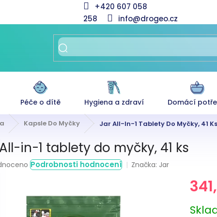
+420 607 058
258
info@drogeo.cz
Péče o dítě
Hygiena a zdraví
Domácí potř
a
Kapsle Do Myčky
Jar All-In-1 Tablety Do Myčky, 41 K
All-in-1 tablety do myčky, 41 ks
rné
Podrobnosti hodnocení
Značka:
Jar
dnoceno
ení
341
tu
Měrná
Skl
cena: