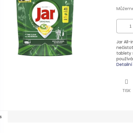
ek.
Můžeme 
Jar All
nečisto
tablety
používá
Detailn
TISK
s