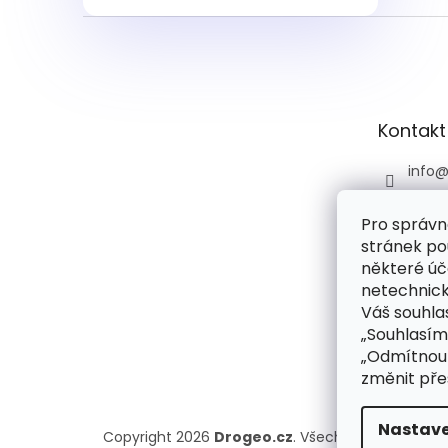
Z
á
p
a
t
Kontakt
í
info
+420 
Pro správn
+420 
stránek po
praco
6:00)
některé úč
netechnick
drog
Váš souhlas
droge
„Souhlasím
rie
„Odmítnout
změnit pře
Nastave
Copyright 2026
Drogeo.cz
. Všechna práva vyhr