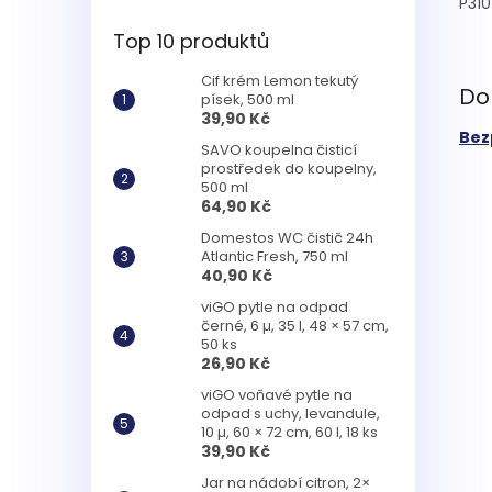
P310
Top 10 produktů
Cif krém Lemon tekutý
Do
písek, 500 ml
39,90 Kč
Bez
SAVO koupelna čisticí
prostředek do koupelny,
500 ml
64,90 Kč
Domestos WC čistič 24h
Atlantic Fresh, 750 ml
40,90 Kč
viGO pytle na odpad
černé, 6 µ, 35 l, 48 × 57 cm,
50 ks
26,90 Kč
viGO voňavé pytle na
odpad s uchy, levandule,
10 µ, 60 × 72 cm, 60 l, 18 ks
39,90 Kč
Jar na nádobí citron, 2×