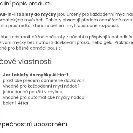
ailní popis produktu
 All-in-1 tablety do myčky
jsou určeny pro každodenní mytí ná
omatických myčkách. Tablety obsahují předem odměřené množ
ho prostředku, které se během mytí postupně rozpouští.
hají odstranit běžné nečistoty z nádobí a přispívají k pohodln
ívání myčky bez nutnosti dávkování prášku nebo gelu. Praktické 
né pro běžné domácí použití.
íčové vlastnosti
Jar tablety do myčky All-in-1
praktické předem odměřené dávkování
vhodné pro každodenní mytí nádobí
jednoduché použití v myčce
vhodné pro automatické myčky nádobí
balení:
41 ks
zpečnostní upozornění: