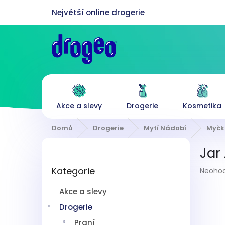
Přejít
na
obsah
Akce a slevy
Drogerie
Kosmetika
Domů
Drogerie
Mytí Nádobí
Myčk
P
Jar 
o
Přeskočit
s
Průmě
Kategorie
kategorie
Neoho
t
hodnoc
r
produk
Akce a slevy
a
je
n
Drogerie
0,0
z
n
Praní