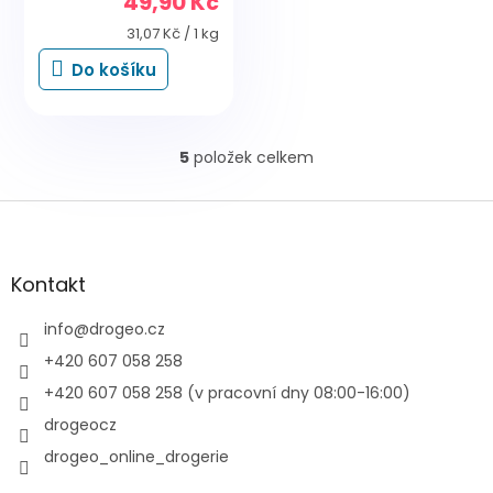
49,90 Kč
produktu
je
Měrná
31,07 Kč / 1 kg
5,0
cena:
Do košíku
z
5
hvězdiček.
5
položek celkem
O
v
l
Z
á
á
d
p
a
a
Kontakt
c
t
í
í
info
@
drogeo.cz
p
r
+420 607 058 258
v
+420 607 058 258 (v pracovní dny 08:00-16:00)
k
y
drogeocz
v
drogeo_online_drogerie
ý
p