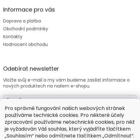
i
s
Informace pro vás
u
Doprava a platba
Obchodní podmínky
Kontakty
Hodnocení obchodu
Odebírat newsletter
Vložte svůj e-mail a my vám budeme zasílat informace o
nových produktech na našem e-shopu.
E-mail
Pro správné fungování našich webových stránek
používáme technické cookies. Pro některé účely
Vložením e-mailu souhlasíte s
obchodními podmínkami
.
zpracování používáme netechnické cookies, pro něž
je vyžadován Váš souhlas, který vyjádříte tlačítkem
PŘIHLÁSIT SE
„Souhlasím“ nebo odmítnete tlačítkem „Odmítnout“.