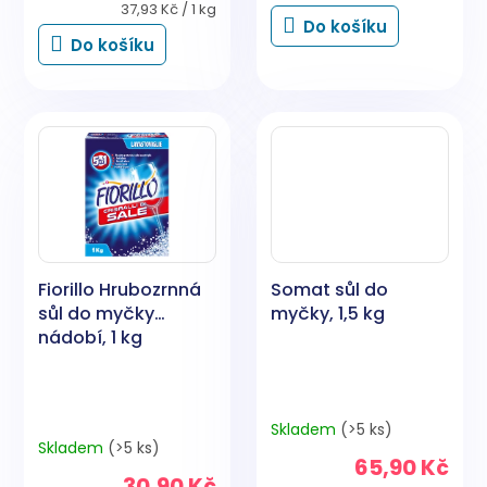
5,0
Měrná
cena:
37,93 Kč / 1 kg
Do košíku
cena:
z
Do košíku
5
hvězdiček.
Fiorillo Hrubozrnná
Somat sůl do
sůl do myčky
myčky, 1,5 kg
nádobí, 1 kg
Skladem
(>5 ks)
Průměrné
Skladem
(>5 ks)
hodnocení
65,90 Kč
produktu
30,90 Kč