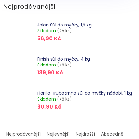
Nejprodávanější
Jelen Sůl do myčky, 1,5 kg
Skladem
(>5 ks)
56,90 Kč
Finish sůl do myčky, 4 kg
Skladem
(>5 ks)
139,90 Kč
Fiorillo Hrubozrnná sůl do myčky nádobí, 1 kg
Skladem
(>5 ks)
30,90 Kč
Ř
a
Nejprodávanější
Nejlevnější
Nejdražší
Abecedně