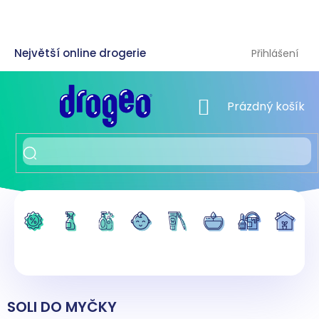
Přejít
na
obsah
Přihlášení
NÁKUPNÍ KOŠÍK
Prázdný košík
SOLI DO MYČKY