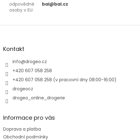
odpovědné
bal@bal.cz
osoby v EU
:
Z
á
p
a
Kontakt
t
í
info
@
drogeo.cz
+420 607 058 258
+420 607 058 258 (v pracovní dny 08:00-16:00)
drogeocz
drogeo_online_drogerie
Informace pro vás
Doprava a platba
Obchodní podmínky