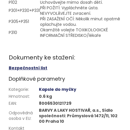
P102
Uchovávejte mimo dosah dětí.
PŘI POŽITÍ: Vypláchněte ústa.
P301+P330+P331
NEVYVOLÁVEJTE zvracení.
PŘI ZASAŽENÍ OČÍ: Několik minut opatrně
P305+P351
oplachujte vodou.
Okamžitě volejte TOXIKOLOGICKÉ
P310
INFORMAČNÍ STŘEDISKO/lékaře
Dokumenty ke stažení:
Bezpečnostní list
Doplňkové parametry
Kategorie
:
Kapsle do myčky
Hmotnost
:
0.6 kg
EAN
:
8006530121729
BARVY A LAKY HOSTIVAŘ, a.s., Sídlo
Odpovědná
společnosti: Průmyslová 1472/11, 102
osoba v EU
:
00 Praha 10
Kontakt