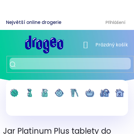
Přejít
na
obsah
Přihlášení
NÁKUPNÍ KOŠÍK
Prázdný košík
Jar Platinum Plus tablety do