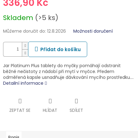
336,90 Kč
Měrná
Skladem
(>5 ks)
cena:
Můžeme doručit do:
12.8.2026
Možnosti doručení
Přidat do košíku
Jar Platinum Plus tablety do myčky pomáhají odstranit
běžné nečistoty z nádobí při mytí v myčce. Předem
odměřená kapsle usnadňuje dávkování mycího prostředku.…
Detailní informace
ZEPTAT SE
HLÍDAT
SDÍLET
Popis