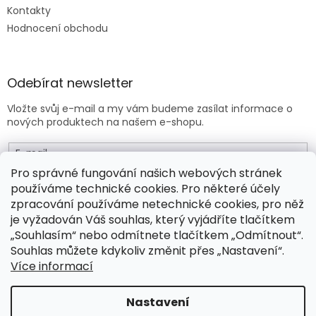
Kontakty
Hodnocení obchodu
Odebírat newsletter
Vložte svůj e-mail a my vám budeme zasílat informace o
nových produktech na našem e-shopu.
E-mail
Pro správné fungování našich webových stránek
používáme technické cookies. Pro některé účely
Vložením e-mailu souhlasíte s
obchodními podmínkami
.
zpracování používáme netechnické cookies, pro něž
je vyžadován Váš souhlas, který vyjádříte tlačítkem
PŘIHLÁSIT SE
„Souhlasím“ nebo odmítnete tlačítkem „Odmítnout“.
Souhlas můžete kdykoliv změnit přes „Nastavení“.
Více informací
Vytvořil Shoptet Premium
Nastavení