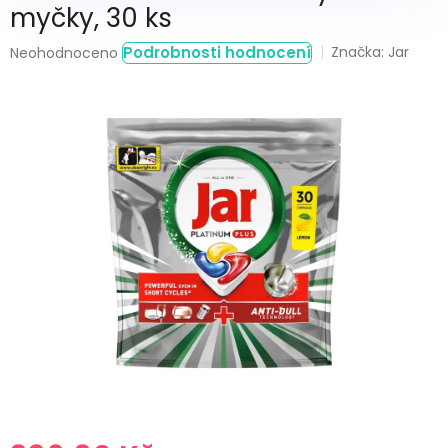
myčky, 30 ks
Průměrné
Podrobnosti hodnocení
Značka:
Jar
Neohodnoceno
hodnocení
produktu
je
0,0
z
5
hvězdiček.