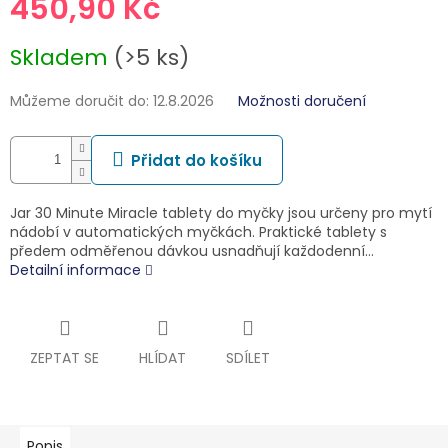
450,90 Kč
Měrná
Skladem
(>5 ks)
cena:
Můžeme doručit do:
12.8.2026
Možnosti doručení
Přidat do košíku
Jar 30 Minute Miracle tablety do myčky jsou určeny pro mytí
nádobí v automatických myčkách. Praktické tablety s
předem odměřenou dávkou usnadňují každodenní…
Detailní informace
ZEPTAT SE
HLÍDAT
SDÍLET
Popis