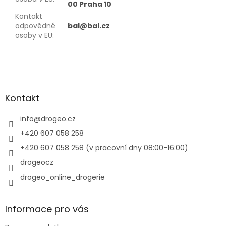
00 Praha 10
Kontakt
odpovědné
bal@bal.cz
osoby v EU
:
Z
á
p
a
Kontakt
t
í
info
@
drogeo.cz
+420 607 058 258
+420 607 058 258 (v pracovní dny 08:00-16:00)
drogeocz
drogeo_online_drogerie
Informace pro vás