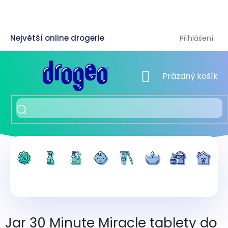
Přejít
na
obsah
Přihlášení
NÁKUPNÍ KOŠÍK
Prázdný košík
Jar 30 Minute Miracle tablety do