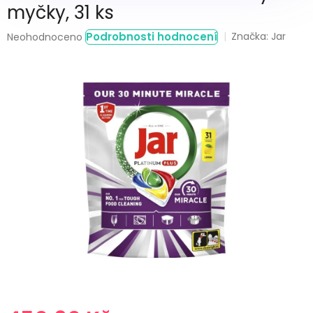
myčky, 31 ks
Průměrné
Podrobnosti hodnocení
Značka:
Jar
Neohodnoceno
hodnocení
produktu
je
0,0
z
5
hvězdiček.