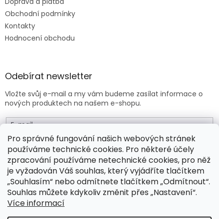
Doprava a platba
Obchodní podmínky
Kontakty
Hodnocení obchodu
Odebírat newsletter
Vložte svůj e-mail a my vám budeme zasílat informace o
nových produktech na našem e-shopu.
E-mail
Pro správné fungování našich webových stránek
používáme technické cookies. Pro některé účely
Vložením e-mailu souhlasíte s
obchodními podmínkami
.
zpracování používáme netechnické cookies, pro něž
je vyžadován Váš souhlas, který vyjádříte tlačítkem
PŘIHLÁSIT SE
„Souhlasím“ nebo odmítnete tlačítkem „Odmítnout“.
Souhlas můžete kdykoliv změnit přes „Nastavení“.
Více informací