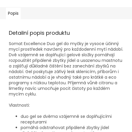
Popis
Detailní popis produktu
Somat Excellence Duo gel do myčky je vysoce účinný
mycí prostředek navržený pro každodenní mytí nádobí.
Dvě vzájemně se doplňující gelové složky pomáhají
rozpouštět připálené zbytky jídel a usazenou mastnotu
a zajišťují důkladné čištění bez zanechání zbytků na
nádobí. Gel poskytuje zářivý lesk sklenicím, příborům i
ostatnímu nádobí a je vhodný také pro krátké a eco
programy s nízkou teplotou. Příjemná vůně citronu a
limetky navíc umocňuje pocit čistoty po každém
mycím cyklu.
Vlastnosti:
duo gel se dvěma vzájemně se doplňujícími
recepturami
pomáhá odstraňovat připálené zbytky jídel