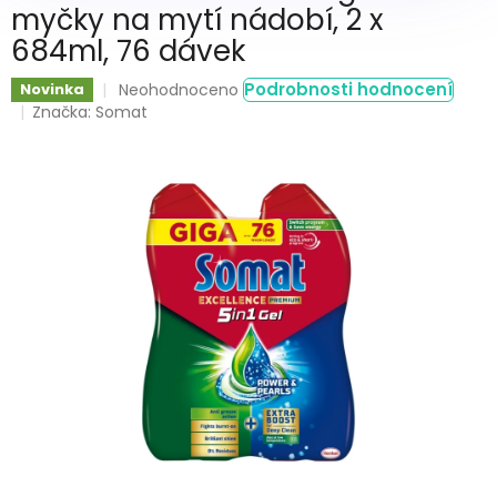
myčky na mytí nádobí, 2 x
684ml, 76 dávek
Průměrné
Podrobnosti hodnocení
Novinka
Neohodnoceno
hodnocení
Značka:
Somat
produktu
je
0,0
z
5
hvězdiček.