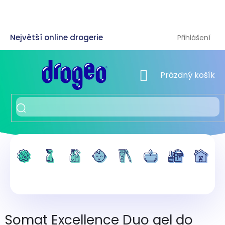
Přejít
na
obsah
Přihlášení
NÁKUPNÍ KOŠÍK
Prázdný košík
Somat Excellence Duo gel do