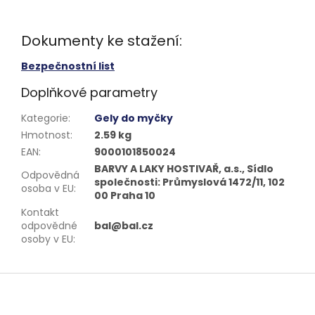
Dokumenty ke stažení:
Bezpečnostní list
Doplňkové parametry
Kategorie
:
Gely do myčky
Hmotnost
:
2.59 kg
EAN
:
9000101850024
BARVY A LAKY HOSTIVAŘ, a.s., Sídlo
Odpovědná
společnosti: Průmyslová 1472/11, 102
osoba v EU
:
00 Praha 10
Kontakt
odpovědné
bal@bal.cz
osoby v EU
:
Z
á
p