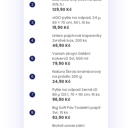
10% 5 l
129,90 Kč
viGO pytle na odpad, 24 µ,
60 × 70 cm, 60 l, 10 ks
19,90 Kč
Linteo papírové kapesníky
2vrstvé box, 200 ks
46,90 Kč
Vanish strojní čištění
koberců 3v1, 500 ml
79,90 Kč
Natura Škrob bramborový
na prádlo 200 g
24,90 Kč
Pytle na odpad černé LD
80 µ 120 l, 70 × 110 cm, 15 ks
96,90 Kč
Big Soft Páv Toaletní papír
3vr, 10 ks
62,90 Kč
Biotoll univerzální