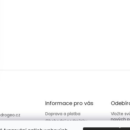
Informace pro vás
Odebíra
Doprava a platba
Vložte s
@
drogeo.cz
nových p
Obchodní podmínky
607 058 258
Kontakty