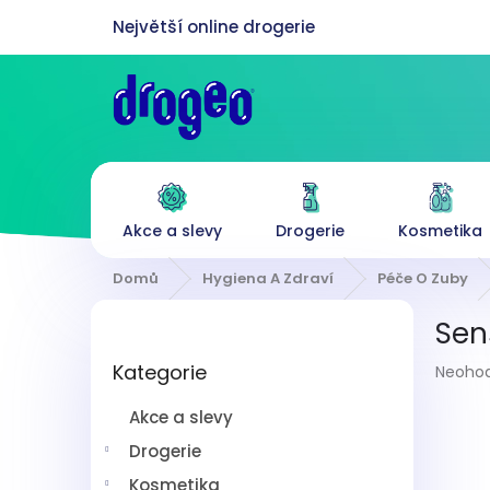
Přejít
na
obsah
Akce a slevy
Drogerie
Kosmetika
Domů
Hygiena A Zdraví
Péče O Zuby
P
Sen
o
Přeskočit
s
Průmě
Kategorie
kategorie
Neoho
t
hodnoc
r
produk
Akce a slevy
a
je
n
Drogerie
0,0
z
n
Kosmetika