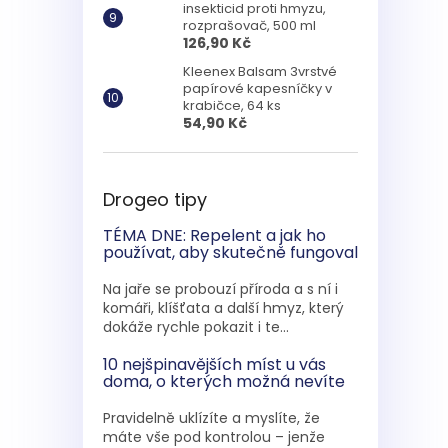
insekticid proti hmyzu,
rozprašovač, 500 ml
126,90 Kč
Kleenex Balsam 3vrstvé
papírové kapesníčky v
krabičce, 64 ks
54,90 Kč
Drogeo tipy
TÉMA DNE: Repelent a jak ho
používat, aby skutečně fungoval
Na jaře se probouzí příroda a s ní i
komáři, klíšťata a další hmyz, který
dokáže rychle pokazit i te...
10 nejšpinavějších míst u vás
doma, o kterých možná nevíte
Pravidelně uklízíte a myslíte, že
máte vše pod kontrolou – jenže