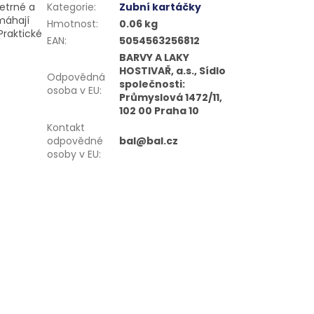
etrné a
Kategorie
:
Zubní kartáčky
máhají
Hmotnost
:
0.06 kg
Praktické
EAN
:
5054563256812
BARVY A LAKY
HOSTIVAŘ, a.s., Sídlo
Odpovědná
společnosti:
osoba v EU
:
Průmyslová 1472/11,
102 00 Praha 10
Kontakt
odpovědné
bal@bal.cz
osoby v EU
: