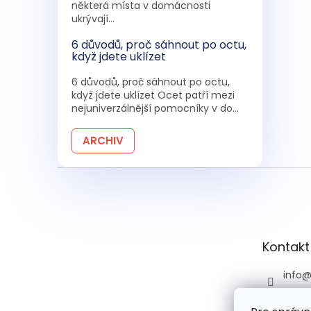
některá místa v domácnosti
ukrývají...
6 důvodů, proč sáhnout po octu,
když jdete uklízet
6 důvodů, proč sáhnout po octu,
když jdete uklízet Ocet patří mezi
nejuniverzálnější pomocníky v do...
ARCHIV
Z
á
p
a
t
Kontakt
í
info
+420 