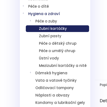
5
í
hvězdič
Péče o dítě
p
a
Hygiena a zdraví
n
Péče o zuby
e
l
Zubní kartáčky
Zubní pasty
Péče o dětský chrup
Péče o umělý chrup
Ústní vody
Mezizubní kartáčky a nitě
Dámská hygiena
Vata a vatové tyčinky
Popi
Odličovací tampony
Náplasti a obvazy
Det
Kondomy a lubrikační gely