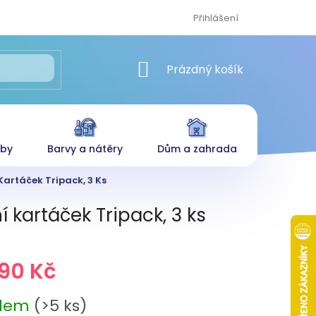
Přihlášení
NÁKUPNÍ KOŠÍK
Prázdný košík
eby
Barvy a nátěry
Dům a zahrada
artáček Tripack, 3 Ks
 kartáček Tripack, 3 ks
,90 Kč
adem
(>5 ks)