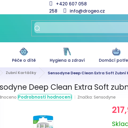
+420 607 058
258
info@drogeo.cz
Péče o dítě
Hygiena a zdraví
Domácí potř
Zubní Kartáčky
Sensodyne Deep Clean Extra Soft Zubní K
sodyne Deep Clean Extra Soft zubní
rné
Podrobnosti hodnocení
Značka:
Sensodyne
dnoceno
ení
217
tu
Měrná
Skl
cena: