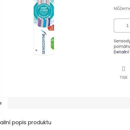
ek.
Můžeme 
Sensody
pomáhají
Detailn
TISK
s
ailní popis produktu