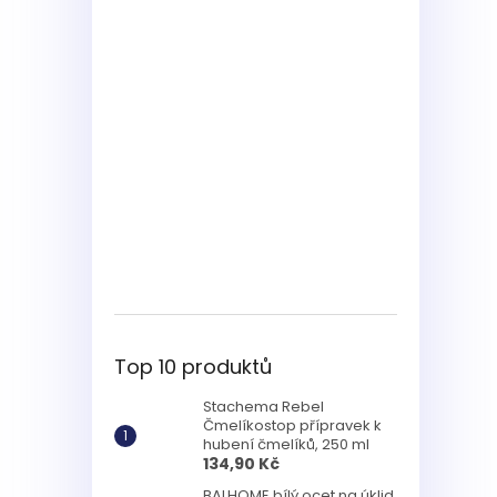
Top 10 produktů
Stachema Rebel
Čmelíkostop přípravek k
hubení čmelíků, 250 ml
134,90 Kč
BALHOME bílý ocet na úklid