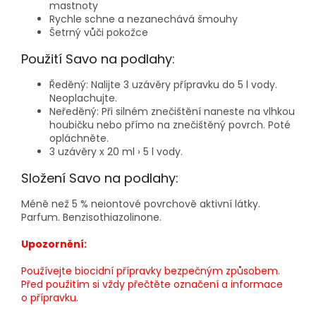
mastnoty
Rychle schne a nezanechává šmouhy
Šetrný vůči pokožce
Použití Savo na podlahy:
Ředěný: Nalijte 3 uzávěry přípravku do 5 l vody.
Neoplachujte.
Neředěný: Při silném znečištění naneste na vlhkou
houbičku nebo přímo na znečištěný povrch. Poté
opláchněte.
3 uzávěry x 20 ml › 5 l vody.
Složení Savo na podlahy:
Méně než 5 % neiontové povrchově aktivní látky.
Parfum. Benzisothiazolinone.
Upozornění:
Používejte biocidní přípravky bezpečným způsobem.
Před použitím si vždy přečtěte označení a informace
o přípravku.