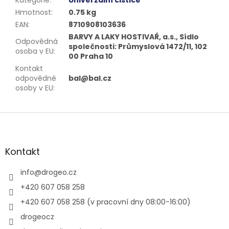
Hmotnost
:
0.75 kg
EAN
:
8710908103636
BARVY A LAKY HOSTIVAŘ, a.s., Sídlo
Odpovědná
společnosti: Průmyslová 1472/11, 102
osoba v EU
:
00 Praha 10
Kontakt
odpovědné
bal@bal.cz
osoby v EU
:
Z
á
p
a
Kontakt
t
í
info
@
drogeo.cz
+420 607 058 258
+420 607 058 258 (v pracovní dny 08:00-16:00)
drogeocz