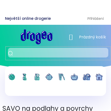
Přejít
na
obsah
Přihlášení
NÁKUPNÍ KOŠÍK
Prázdný košík
SAVO na podlahy a povrchy