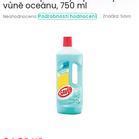
vůně oceánu, 750 ml
Průměrné
Podrobnosti hodnocení
Značka:
Savo
Neohodnoceno
hodnocení
produktu
je
0,0
z
5
hvězdiček.