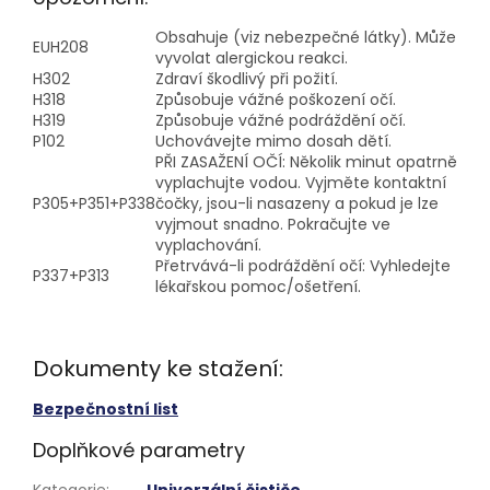
Obsahuje (viz nebezpečné látky). Může
EUH208
vyvolat alergickou reakci.
H302
Zdraví škodlivý při požití.
H318
Způsobuje vážné poškození očí.
H319
Způsobuje vážné podráždění očí.
P102
Uchovávejte mimo dosah dětí.
PŘI ZASAŽENÍ OČÍ: Několik minut opatrně
vyplachujte vodou. Vyjměte kontaktní
P305+P351+P338
čočky, jsou-li nasazeny a pokud je lze
vyjmout snadno. Pokračujte ve
vyplachování.
Přetrvává-li podráždění očí: Vyhledejte
P337+P313
lékařskou pomoc/ošetření.
Dokumenty ke stažení:
Bezpečnostní list
Doplňkové parametry
Kategorie
:
Univerzální čističe