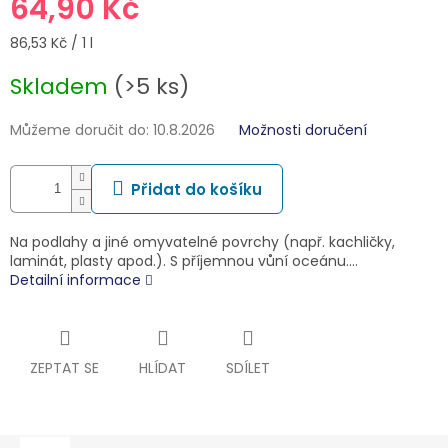
64,90 Kč
Měrná
86,53 Kč / 1 l
cena:
Skladem
(>5 ks)
Můžeme doručit do:
10.8.2026
Možnosti doručení
Přidat do košíku
Na podlahy a jiné omyvatelné povrchy (např. kachličky,
laminát, plasty apod.). S příjemnou vůní oceánu.…
Detailní informace
ZEPTAT SE
HLÍDAT
SDÍLET