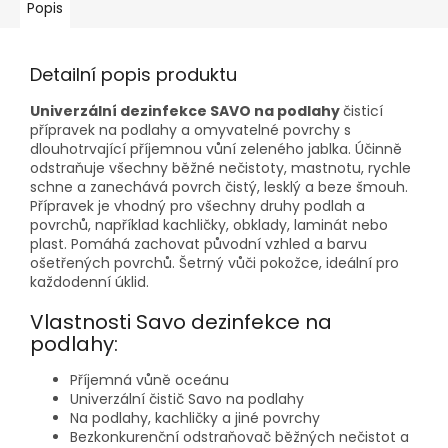
Popis
Detailní popis produktu
Univerzální dezinfekce SAVO na podlahy
čisticí
přípravek na podlahy a omyvatelné povrchy s
dlouhotrvající příjemnou vůní zeleného jablka. Účinně
odstraňuje všechny běžné nečistoty, mastnotu, rychle
schne a zanechává povrch čistý, lesklý a beze šmouh.
Přípravek je vhodný pro všechny druhy podlah a
povrchů, například kachličky, obklady, laminát nebo
plast. Pomáhá zachovat původní vzhled a barvu
ošetřených povrchů. Šetrný vůči pokožce, ideální pro
každodenní úklid.
Vlastnosti Savo dezinfekce na
podlahy:
Příjemná vůně oceánu
Univerzální čistič Savo na podlahy
Na podlahy, kachličky a jiné povrchy
Bezkonkurenční odstraňovač běžných nečistot a