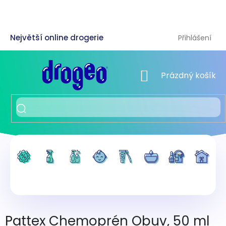
Přejít
na
obsah
Přihlášení
NÁKUPNÍ KOŠÍK
Prázdný košík
Pattex Chemoprén Obuv, 50 ml