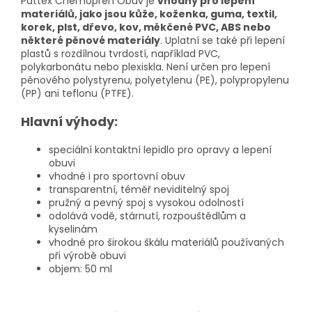
Pattex Chemoprén Obuv je
vhodný pro lepení
materiálů, jako jsou kůže, koženka, guma, textil,
korek, plst, dřevo, kov, měkčené PVC, ABS nebo
některé pěnové materiály
. Uplatní se také při lepení
plastů s rozdílnou tvrdostí, například PVC,
polykarbonátu nebo plexiskla. Není určen pro lepení
pěnového polystyrenu, polyetylenu (PE), polypropylenu
(PP) ani teflonu (PTFE).
Hlavní výhody:
speciální kontaktní lepidlo pro opravy a lepení
obuvi
vhodné i pro sportovní obuv
transparentní, téměř neviditelný spoj
pružný a pevný spoj s vysokou odolností
odolává vodě, stárnutí, rozpouštědlům a
kyselinám
vhodné pro širokou škálu materiálů používaných
při výrobě obuvi
objem: 50 ml