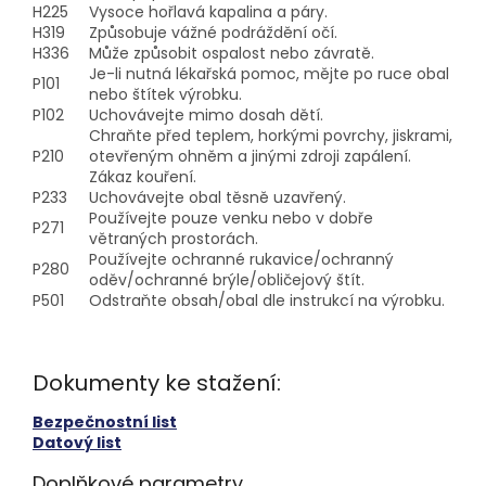
H225
Vysoce hořlavá kapalina a páry.
H319
Způsobuje vážné podráždění očí.
H336
Může způsobit ospalost nebo závratě.
Je-li nutná lékařská pomoc, mějte po ruce obal
P101
nebo štítek výrobku.
P102
Uchovávejte mimo dosah dětí.
Chraňte před teplem, horkými povrchy, jiskrami,
P210
otevřeným ohněm a jinými zdroji zapálení.
Zákaz kouření.
P233
Uchovávejte obal těsně uzavřený.
Používejte pouze venku nebo v dobře
P271
větraných prostorách.
Používejte ochranné rukavice/ochranný
P280
oděv/ochranné brýle/obličejový štít.
P501
Odstraňte obsah/obal dle instrukcí na výrobku.
Dokumenty ke stažení:
Bezpečnostní list
Datový list
Doplňkové parametry