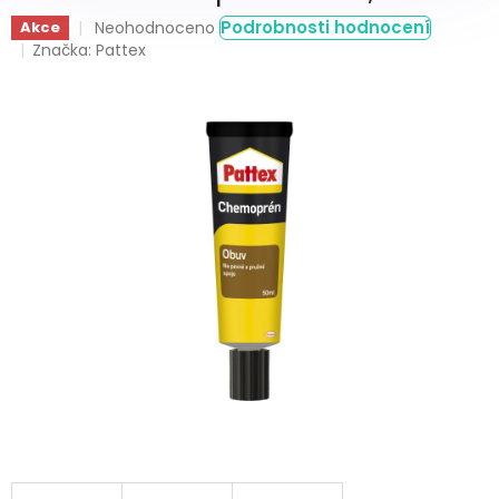
Průměrné
Podrobnosti hodnocení
Akce
Neohodnoceno
hodnocení
Značka:
Pattex
produktu
je
0,0
z
5
hvězdiček.