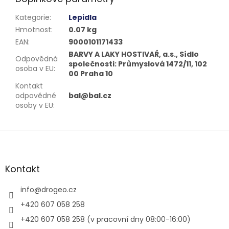
Kategorie
:
Lepidla
Hmotnost
:
0.07 kg
EAN
:
9000101171433
BARVY A LAKY HOSTIVAŘ, a.s., Sídlo
Odpovědná
společnosti: Průmyslová 1472/11, 102
osoba v EU
:
00 Praha 10
Kontakt
odpovědné
bal@bal.cz
osoby v EU
:
Z
á
p
a
Kontakt
t
í
info
@
drogeo.cz
+420 607 058 258
+420 607 058 258 (v pracovní dny 08:00-16:00)