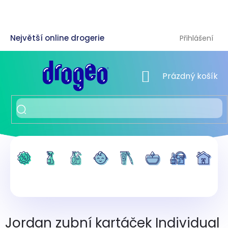
Přejít
na
obsah
Přihlášení
NÁKUPNÍ KOŠÍK
Prázdný košík
Jordan zubní kartáček Individual