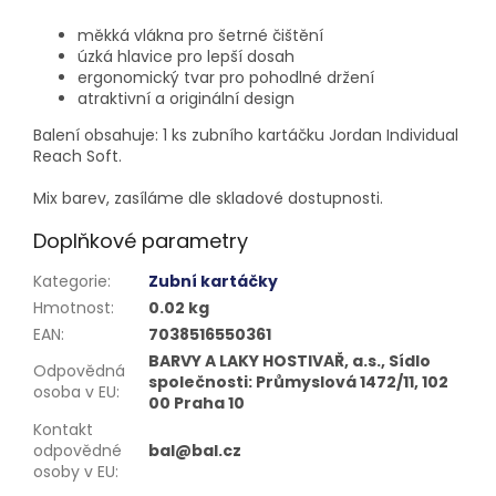
měkká vlákna pro šetrné čištění
úzká hlavice pro lepší dosah
ergonomický tvar pro pohodlné držení
atraktivní a originální design
Balení obsahuje: 1 ks zubního kartáčku Jordan Individual
Reach Soft.
Mix barev, zasíláme dle skladové dostupnosti.
Doplňkové parametry
Kategorie
:
Zubní kartáčky
Hmotnost
:
0.02 kg
EAN
:
7038516550361
BARVY A LAKY HOSTIVAŘ, a.s., Sídlo
Odpovědná
společnosti: Průmyslová 1472/11, 102
osoba v EU
:
00 Praha 10
Kontakt
odpovědné
bal@bal.cz
osoby v EU
: