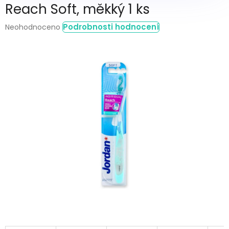
Reach Soft, měkký 1 ks
Průměrné
Podrobnosti hodnocení
Neohodnoceno
hodnocení
produktu
je
0,0
z
5
hvězdiček.