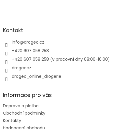
Z
á
p
a
Kontakt
t
í
info
@
drogeo.cz
+420 607 058 258
+420 607 058 258 (v pracovní dny 08:00-16:00)
drogeocz
drogeo_online_drogerie
Informace pro vás
Doprava a platba
Obchodní podmínky
Kontakty
Hodnocení obchodu