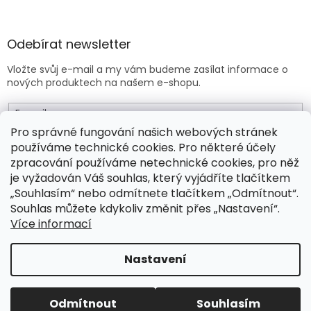
Odebírat newsletter
Vložte svůj e-mail a my vám budeme zasílat informace o
nových produktech na našem e-shopu.
E-mail
Pro správné fungování našich webových stránek
používáme technické cookies. Pro některé účely
Vložením e-mailu souhlasíte s
obchodními podmínkami
.
zpracování používáme netechnické cookies, pro něž
je vyžadován Váš souhlas, který vyjádříte tlačítkem
PŘIHLÁSIT SE
„Souhlasím“ nebo odmítnete tlačítkem „Odmítnout“.
Souhlas můžete kdykoliv změnit přes „Nastavení“.
Více informací
Vytvořil Shoptet Premium
Nastavení
Copyright 2026
Drogeo.cz
. Všechna práva vyhrazena.
Odmítnout
Souhlasím
Upravit nastavení cookies