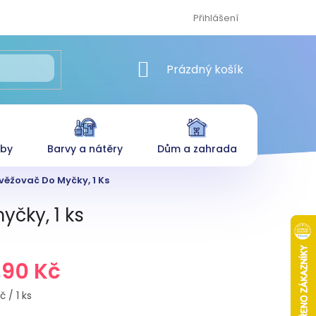
Přihlášení
NÁKUPNÍ KOŠÍK
Prázdný košík
eby
Barvy a nátěry
Dům a zahrada
svěžovač Do Myčky, 1 Ks
yčky, 1 ks
,90 Kč
č / 1 ks