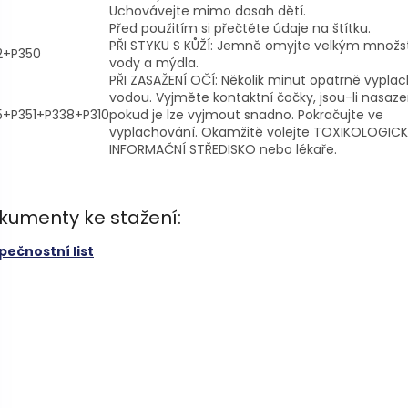
Uchovávejte mimo dosah dětí.
Před použitím si přečtěte údaje na štítku.
PŘI STYKU S KŮŽÍ: Jemně omyjte velkým množ
2+P350
vody a mýdla.
PŘI ZASAŽENÍ OČÍ: Několik minut opatrně vyplac
vodou. Vyjměte kontaktní čočky, jsou-li nasaz
5+P351+P338+P310
pokud je lze vyjmout snadno. Pokračujte ve
vyplachování. Okamžitě volejte TOXIKOLOGICK
INFORMAČNÍ STŘEDISKO nebo lékaře.
kumenty ke stažení:
pečnostní list