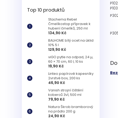
P102
P103
Top 10 produktů
P30
Stachema Rebel
Čmelíkostop přípravek k
hubení čmelíků, 250 ml
134,90 Kč
P30
BALHOME bílý ocet na úklid
10% 5 l
129,90 Kč
viGO pytle na odpad, 24 µ,
60 × 70 cm, 60 l, 10 ks
Do
19,90 Kč
Bez
Linteo papírové kapesníky
2vrstvé box, 200 ks
46,90 Kč
Vanish strojní čištění
koberců 3v1, 500 ml
79,90 Kč
Natura Škrob bramborový
na prádlo 200 g
24,90 Kč