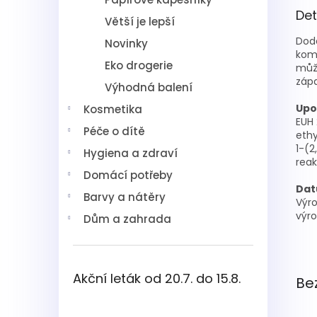
Det
Větší je lepší
Dode
Novinky
komo
Eko drogerie
může
zápa
Výhodná balení
Upo
Kosmetika
EUH 
Péče o dítě
eth
1-(2
Hygiena a zdraví
reak
Domácí potřeby
Dat
Barvy a nátěry
Výro
výro
Dům a zahrada
Akční leták od 20.7. do 15.8.
Be