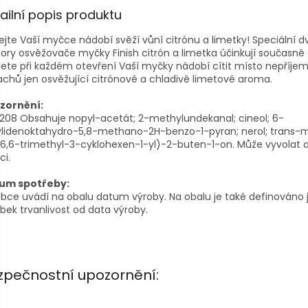
ailní popis produktu
jte Vaší myčce nádobí svěží vůní citrónu a limetky! Speciální dv
ry osvěžovače myčky Finish citrón a limetka účinkují současně 
te při každém otevření Vaší myčky nádobí cítit místo nepříje
chů jen osvěžující citrónové a chladivě limetové aroma.
zornění:
208 Obsahuje nopyl-acetát; 2-methylundekanal; cineol; 6-
ylidenoktahydro-5,8-methano-2H-benzo-1-pyran; nerol; trans-
,6,6-trimethyl-3-cyklohexen-1-yl)-2-buten-1-on. Může vyvolat a
ci.
um spotřeby:
bce uvádí na obalu datum výroby. Na obalu je také definováno
bek trvanlivost od data výroby.
zpečnostní upozornění: