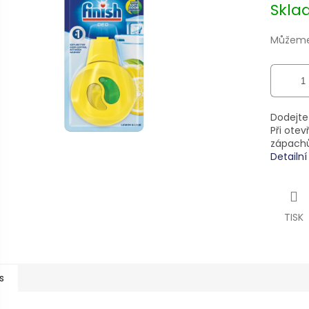
Skl
ek.
Můžeme 
Dodejte
Při ote
zápachů
Detailn
TISK
s