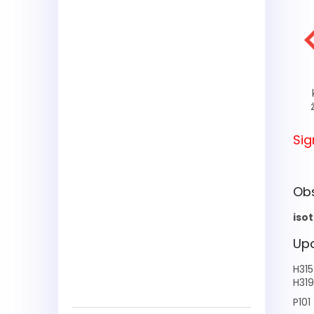
Sig
Ob
iso
Upo
H315
H319
P101