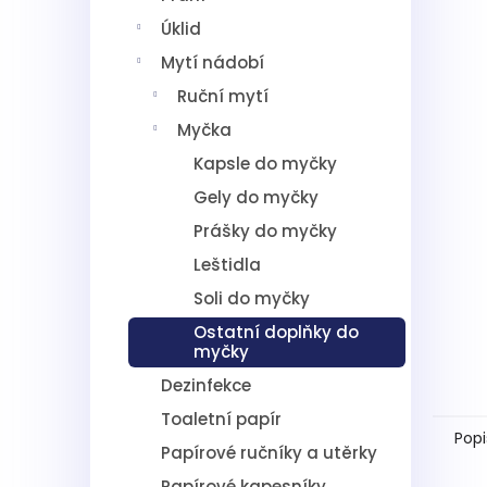
5
í
hvězdič
Úklid
p
a
Mytí nádobí
n
Ruční mytí
e
l
Myčka
Kapsle do myčky
Gely do myčky
Prášky do myčky
Leštidla
Soli do myčky
Ostatní doplňky do
myčky
Dezinfekce
Toaletní papír
Popi
Papírové ručníky a utěrky
Papírové kapesníky