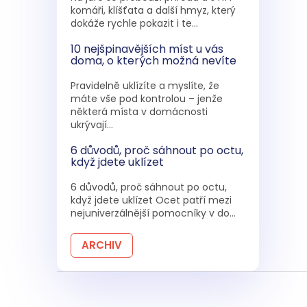
komáři, klíšťata a další hmyz, který
dokáže rychle pokazit i te...
10 nejšpinavějších míst u vás
doma, o kterých možná nevíte
Pravidelně uklízíte a myslíte, že
máte vše pod kontrolou – jenže
některá místa v domácnosti
ukrývají...
6 důvodů, proč sáhnout po octu,
když jdete uklízet
6 důvodů, proč sáhnout po octu,
když jdete uklízet Ocet patří mezi
nejuniverzálnější pomocníky v do...
ARCHIV
Z
á