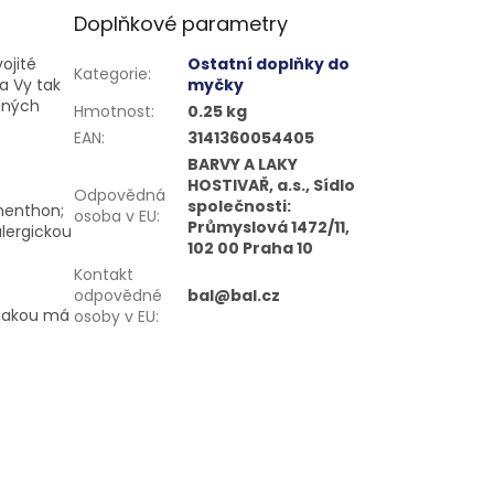
Doplňkové parametry
ojité
Ostatní doplňky do
Kategorie
:
a Vy tak
myčky
mných
Hmotnost
:
0.25 kg
EAN
:
3141360054405
BARVY A LAKY
HOSTIVAŘ, a.s., Sídlo
Odpovědná
společnosti:
menthon;
osoba v EU
:
Průmyslová 1472/11,
lergickou
102 00 Praha 10
Kontakt
odpovědné
bal@bal.cz
 jakou má
osoby v EU
: