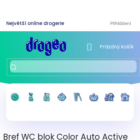
Přejít
na
obsah
Přihlášení
NÁKUPNÍ KOŠÍK
Prázdný košík
Bref WC blok Color Auto Active