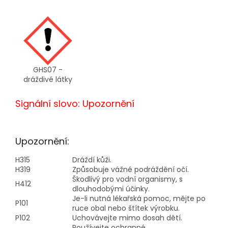
GHS07 -
dráždivé látky
Signální slovo: Upozornění
Upozornění:
H315
Dráždí kůži.
H319
Způsobuje vážné podráždění očí.
Škodlivý pro vodní organismy, s
H412
dlouhodobými účinky.
Je-li nutná lékařská pomoc, mějte po
P101
ruce obal nebo štítek výrobku.
P102
Uchovávejte mimo dosah dětí.
Používejte ochranné