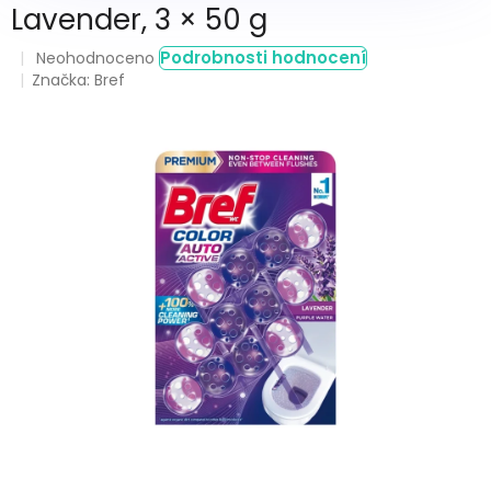
Lavender, 3 × 50 g
Průměrné
Podrobnosti hodnocení
Neohodnoceno
hodnocení
Značka:
Bref
produktu
je
0,0
z
5
hvězdiček.