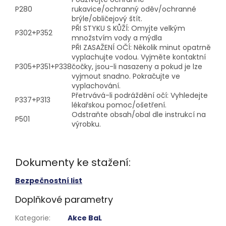
P280
rukavice/ochranný oděv/ochranné
brýle/obličejový štít.
PŘI STYKU S KŮŽÍ: Omyjte velkým
P302+P352
množstvím vody a mýdla
PŘI ZASAŽENÍ OČÍ: Několik minut opatrně
vyplachujte vodou. Vyjměte kontaktní
P305+P351+P338
čočky, jsou-li nasazeny a pokud je lze
vyjmout snadno. Pokračujte ve
vyplachování.
Přetrvává-li podráždění očí: Vyhledejte
P337+P313
lékařskou pomoc/ošetření.
Odstraňte obsah/obal dle instrukcí na
P501
výrobku.
Dokumenty ke stažení:
Bezpečnostní list
Doplňkové parametry
Kategorie
:
Akce BaL