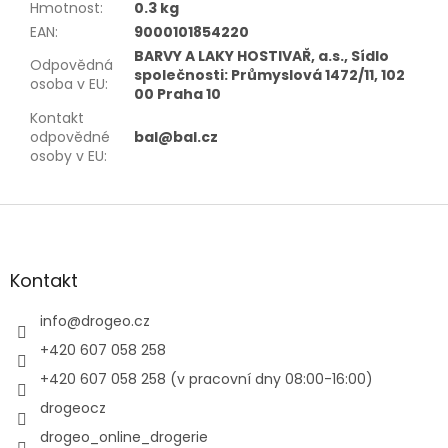
Hmotnost
:
0.3 kg
EAN
:
9000101854220
BARVY A LAKY HOSTIVAŘ, a.s., Sídlo
Odpovědná
společnosti: Průmyslová 1472/11, 102
osoba v EU
:
00 Praha 10
Kontakt
odpovědné
bal@bal.cz
osoby v EU
:
Z
á
p
a
Kontakt
t
í
info
@
drogeo.cz
+420 607 058 258
+420 607 058 258 (v pracovní dny 08:00-16:00)
drogeocz
drogeo_online_drogerie