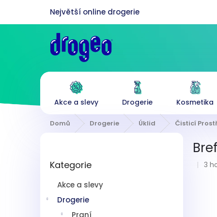
Přejít
na
obsah
Akce a slevy
Drogerie
Kosmetika
Domů
Drogerie
Úklid
Čisticí Pros
P
Bre
o
Přeskočit
s
Prů
Kategorie
kategorie
3 h
t
hod
r
pro
Akce a slevy
a
je
n
Drogerie
4,7
z
n
Praní