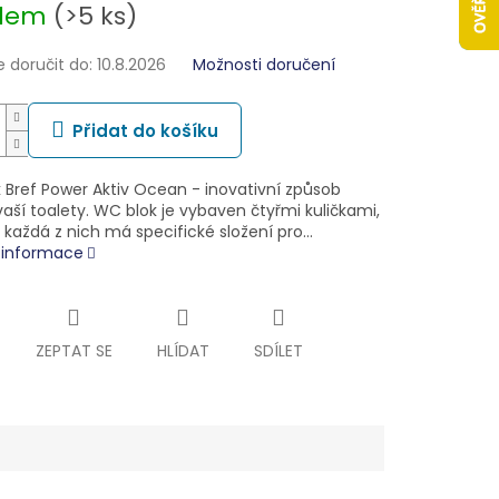
adem
(>5 ks)
doručit do:
10.8.2026
Možnosti doručení
Přidat do košíku
 Bref Power Aktiv Ocean - inovativní způsob
aší toalety. WC blok je vybaven čtyřmi kuličkami,
 každá z nich má specifické složení pro…
í informace
ZEPTAT SE
HLÍDAT
SDÍLET