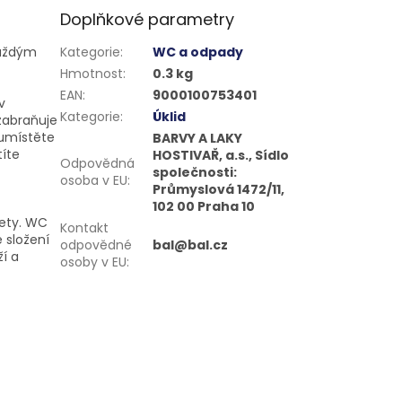
Doplňkové parametry
každým
Kategorie
:
WC a odpady
Hmotnost
:
0.3 kg
EAN
:
9000100753401
v
Kategorie
:
Úklid
zabraňuje
 umístěte
BARVY A LAKY
títe
HOSTIVAŘ, a.s., Sídlo
Odpovědná
společnosti:
osoba v EU
:
Průmyslová 1472/11,
102 00 Praha 10
lety. WC
Kontakt
 složení
odpovědné
bal@bal.cz
í a
osoby v EU
: