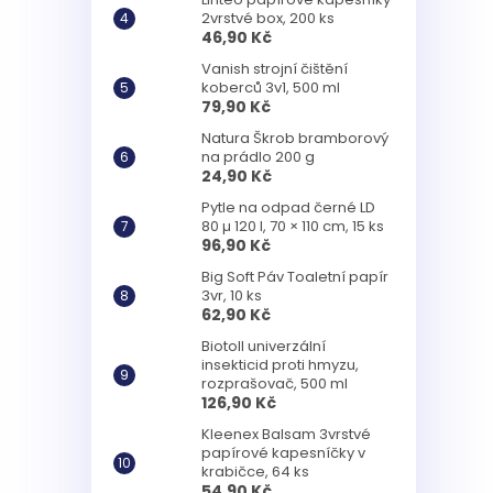
2vrstvé box, 200 ks
46,90 Kč
Vanish strojní čištění
koberců 3v1, 500 ml
79,90 Kč
Natura Škrob bramborový
na prádlo 200 g
24,90 Kč
Pytle na odpad černé LD
80 µ 120 l, 70 × 110 cm, 15 ks
96,90 Kč
Big Soft Páv Toaletní papír
3vr, 10 ks
62,90 Kč
Biotoll univerzální
insekticid proti hmyzu,
rozprašovač, 500 ml
126,90 Kč
Kleenex Balsam 3vrstvé
papírové kapesníčky v
krabičce, 64 ks
54,90 Kč