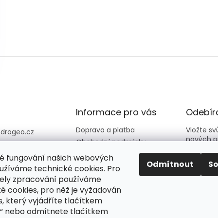
Informace pro vás
Odebíra
Doprava a platba
Vložte s
@
drogeo.cz
nových p
Obchodní podmínky
607 058 258
Kontakty
é fungování našich webových
607 058 258 (v
E-mail
Odmítnout
S
Hodnocení obchodu
užíváme technické cookies. Pro
vní dny 08:00-1
ely zpracování používáme
é cookies, pro něž je vyžadován
Vložení
eocz
podmín
, který vyjádříte tlačítkem
o_online_droge
“ nebo odmítnete tlačítkem