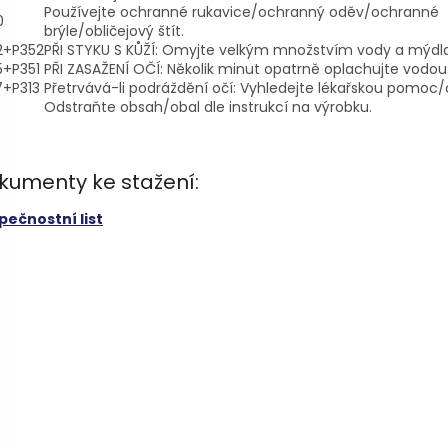
Používejte ochranné rukavice/ochranný oděv/ochranné
0
brýle/obličejový štít.
2+P352
PŘI STYKU S KŮŽÍ: Omyjte velkým množstvím vody a mýdl
5+P351
PŘI ZASAŽENÍ OČÍ: Několik minut opatrně oplachujte vodou
7+P313
Přetrvává-li podráždění očí: Vyhledejte lékařskou pomoc/
Odstraňte obsah/obal dle instrukcí na výrobku.
kumenty ke stažení:
pečnostní list