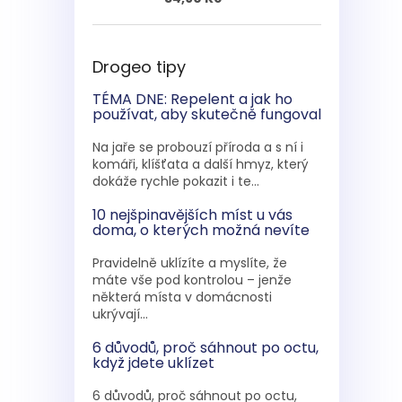
Drogeo tipy
TÉMA DNE: Repelent a jak ho
používat, aby skutečně fungoval
Na jaře se probouzí příroda a s ní i
komáři, klíšťata a další hmyz, který
dokáže rychle pokazit i te...
10 nejšpinavějších míst u vás
doma, o kterých možná nevíte
Pravidelně uklízíte a myslíte, že
máte vše pod kontrolou – jenže
některá místa v domácnosti
ukrývají...
6 důvodů, proč sáhnout po octu,
když jdete uklízet
6 důvodů, proč sáhnout po octu,