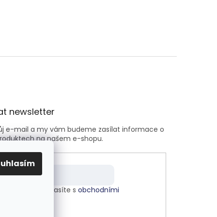
t newsletter
vůj e-mail a my vám budeme zasílat informace o
roduktech na našem e-shopu.
ouhlasím
m e-mailu souhlasíte s
obchodními
kami
.