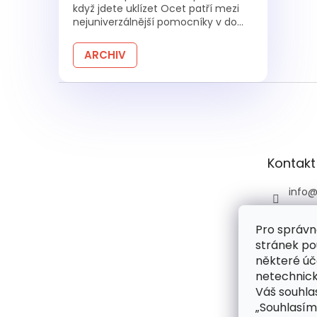
když jdete uklízet Ocet patří mezi
nejuniverzálnější pomocníky v do...
ARCHIV
Z
á
p
a
t
Kontakt
í
info
+420 
Pro správn
+420 
stránek po
praco
6:00)
některé úč
netechnick
drog
Váš souhlas
droge
„Souhlasím
rie