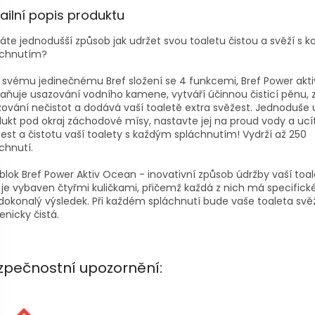
ailní popis produktu
áte jednodušší způsob jak udržet svou toaletu čistou a svěží s 
áchnutím?
 svému jedinečnému Bref složení se 4 funkcemi, Bref Power akti
aňuje usazování vodního kamene, vytváří účinnou čisticí pěnu, 
ování nečistot a dodává vaší toaletě extra svěžest. Jednoduše
ukt pod okraj záchodové mísy, nastavte jej na proud vody a ucí
est a čistotu vaší toalety s každým spláchnutím! Vydrží až 250
chnutí.
lok Bref Power Aktiv Ocean - inovativní způsob údržby vaší toa
 je vybaven čtyřmi kuličkami, přičemž každá z nich má specifické
dokonalý výsledek. Při každém spláchnutí bude vaše toaleta svěž
enicky čistá.
zpečnostní upozornění: