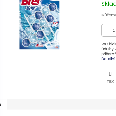
Skl
zdiček.
Můžeme 
WC blok
údržby v
přičemž
Detailn
TISK
s