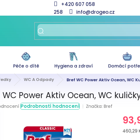
+420 607 058
258
info@drogeo.cz
Péče o dítě
Hygiena a zdraví
Domácí potř
tředky
WC A Odpady
Bref WC Power Aktiv Ocean, WC Kul
f WC Power Aktiv Ocean, WC kuličky
měrné
Podrobnosti hodnocení
Značka:
Bref
odnocení
nocení
93,
duktu
Měrná
460,29 K
cena: