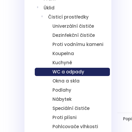
5
í
hvě
Úklid
p
a
Čisticí prostředky
n
Univerzální čističe
e
l
Dezinfekční čističe
Proti vodnímu kameni
Koupelna
Kuchyně
WC a odpady
Okna a skla
Podlahy
Nábytek
Speciální čističe
Proti plísni
Popi
Pohlcovače vlhkosti