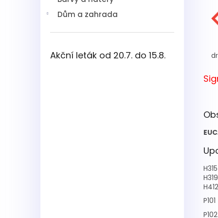
Dům a zahrada
Akční leták od 20.7. do 15.8.
dr
Sig
Ob
EUC
Upo
H315
H319
H41
P101
P102