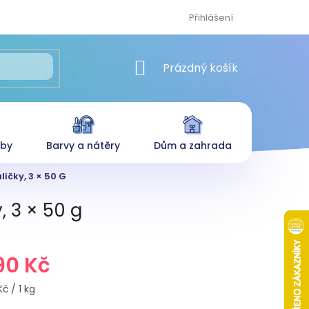
Přihlášení
NÁKUPNÍ KOŠÍK
Prázdný košík
eby
Barvy a nátěry
Dům a zahrada
ičky, 3 × 50 G
, 3 × 50 g
90 Kč
č / 1 kg