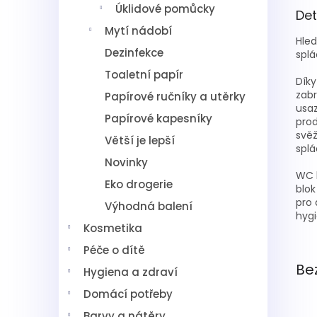
Úklidové pomůcky
Det
Mytí nádobí
Hled
Dezinfekce
spl
Toaletní papír
Díky
zabr
Papírové ručníky a utěrky
usaz
Papírové kapesníky
prod
svěž
Větší je lepší
splá
Novinky
WC b
Eko drogerie
blok
pro 
Výhodná balení
hygi
Kosmetika
Péče o dítě
Be
Hygiena a zdraví
Domácí potřeby
Barvy a nátěry