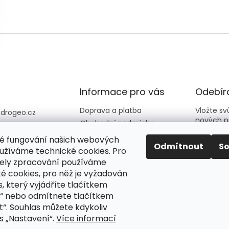
Informace pro vás
Odebíra
Doprava a platba
Vložte s
@
drogeo.cz
nových p
Obchodní podmínky
607 058 258
Kontakty
é fungování našich webových
607 058 258 (v
E-mail
Odmítnout
S
Hodnocení obchodu
užíváme technické cookies. Pro
vní dny 08:00-1
ely zpracování používáme
é cookies, pro něž je vyžadován
Vložení
eocz
podmín
, který vyjádříte tlačítkem
o_online_droge
“ nebo odmítnete tlačítkem
“. Souhlas můžete kdykoliv
PŘIH
s „Nastavení“.
Více informací