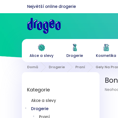
Přejít
na
obsah
Akce a slevy
Drogerie
Kosmetika
Domů
Drogerie
Praní
Gely Na Pra
P
Bonu
o
Přeskočit
s
Průmě
Kategorie
kategorie
Neoho
t
hodnoc
r
produk
Akce a slevy
a
je
n
Drogerie
0,0
z
n
Praní