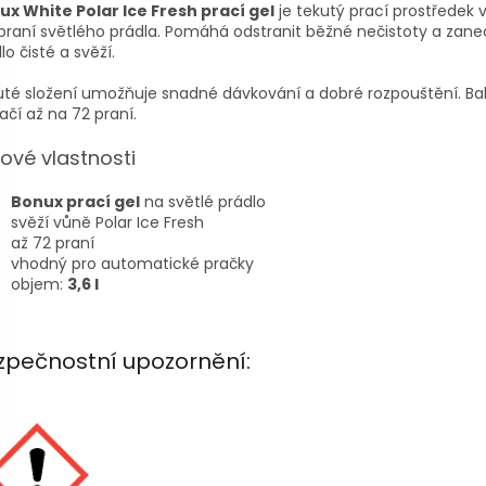
ux White Polar Ice Fresh prací gel
je tekutý prací prostředek
praní světlého prádla. Pomáhá odstranit běžné nečistoty a zan
lo čisté a svěží.
té složení umožňuje snadné dávkování a dobré rozpouštění. Ba
ačí až na 72 praní.
čové vlastnosti
Bonux prací gel
na světlé prádlo
svěží vůně Polar Ice Fresh
až 72 praní
vhodný pro automatické pračky
objem:
3,6 l
zpečnostní upozornění: