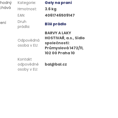
 vhodný
Kategorie
:
Gely na praní
echává
Hmotnost
:
3.6 kg
EAN
:
4061746509147
Druh
lení
Bílé prádlo
prádla
:
BARVY A LAKY
HOSTIVAŘ, a.s., Sídlo
Odpovědná
společnosti:
osoba v EU
:
Průmyslová 1472/11,
102 00 Praha 10
Kontakt
odpovědné
bal@bal.cz
osoby v EU
: