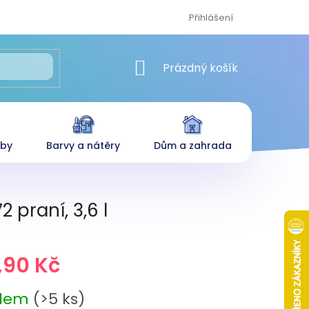
Přihlášení
NÁKUPNÍ KOŠÍK
Prázdný košík
eby
Barvy a nátěry
Dům a zahrada
 praní, 3,6 l
,90 Kč
adem
(>5 ks)