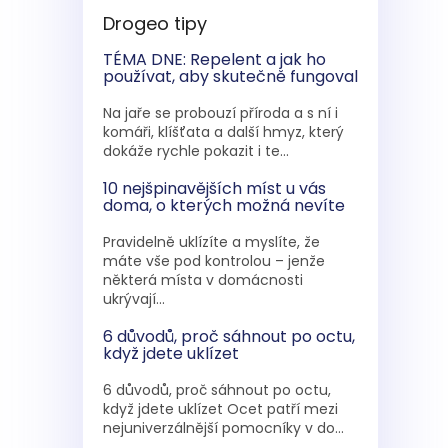
Drogeo tipy
TÉMA DNE: Repelent a jak ho
používat, aby skutečně fungoval
Na jaře se probouzí příroda a s ní i
komáři, klíšťata a další hmyz, který
dokáže rychle pokazit i te...
10 nejšpinavějších míst u vás
doma, o kterých možná nevíte
Pravidelně uklízíte a myslíte, že
máte vše pod kontrolou – jenže
některá místa v domácnosti
ukrývají...
6 důvodů, proč sáhnout po octu,
když jdete uklízet
6 důvodů, proč sáhnout po octu,
když jdete uklízet Ocet patří mezi
nejuniverzálnější pomocníky v do...