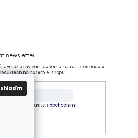
t newsletter
vůj e-mail a my vám budeme zasílat informace o
roduktech na našem e-shopu.
ouhlasím
m e-mailu souhlasíte s
obchodními
kami
.
LÁSIT SE