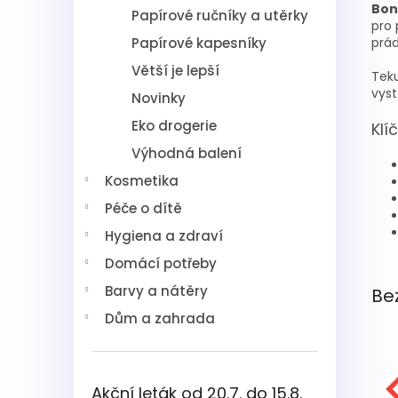
Bon
Papírové ručníky a utěrky
pro 
Papírové kapesníky
prád
Větší je lepší
Teku
vyst
Novinky
Eko drogerie
Klí
Výhodná balení
Kosmetika
Péče o dítě
Hygiena a zdraví
Domácí potřeby
Barvy a nátěry
Be
Dům a zahrada
Akční leták od 20.7. do 15.8.