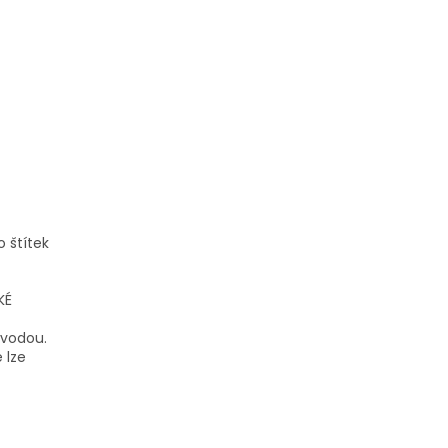
 štítek
KÉ
 vodou.
 lze