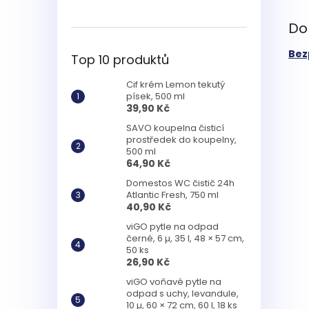
Do
Bez
Top 10 produktů
Cif krém Lemon tekutý
písek, 500 ml
39,90 Kč
SAVO koupelna čisticí
prostředek do koupelny,
500 ml
64,90 Kč
Domestos WC čistič 24h
Atlantic Fresh, 750 ml
40,90 Kč
viGO pytle na odpad
černé, 6 µ, 35 l, 48 × 57 cm,
50 ks
26,90 Kč
viGO voňavé pytle na
odpad s uchy, levandule,
10 µ, 60 × 72 cm, 60 l, 18 ks