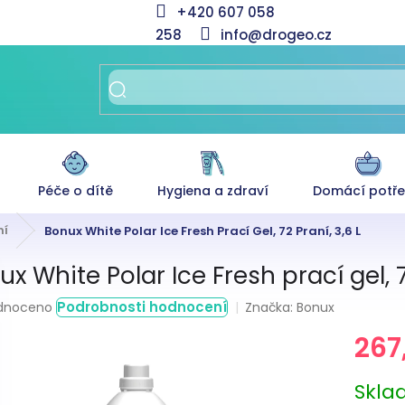
+420 607 058
258
info@drogeo.cz
Péče o dítě
Hygiena a zdraví
Domácí potř
ní
Bonux White Polar Ice Fresh Prací Gel, 72 Praní, 3,6 L
x White Polar Ice Fresh prací gel, 72
rné
Podrobnosti hodnocení
Značka:
Bonux
dnoceno
ení
267
tu
Měrná
Skl
cena: