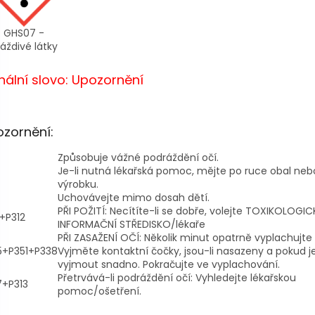
GHS07 -
áždivé látky
nální slovo: Upozornění
zornění:
Způsobuje vážné podráždění očí.
Je-li nutná lékařská pomoc, mějte po ruce obal nebo
výrobku.
Uchovávejte mimo dosah dětí.
PŘI POŽITÍ: Necítíte-li se dobře, volejte TOXIKOLOGIC
+P312
INFORMAČNÍ STŘEDISKO/lékaře
PŘI ZASAŽENÍ OČÍ: Několik minut opatrně vyplachujte
5+P351+P338
Vyjměte kontaktní čočky, jsou-li nasazeny a pokud je
vyjmout snadno. Pokračujte ve vyplachování.
Přetrvává-li podráždění očí: Vyhledejte lékařskou
7+P313
pomoc/ošetření.