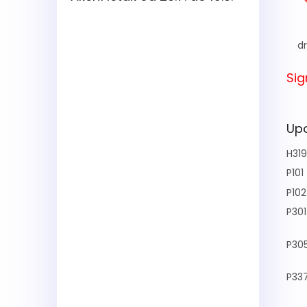
dr
Sig
Upo
H319
P101
P102
P301
P30
P33