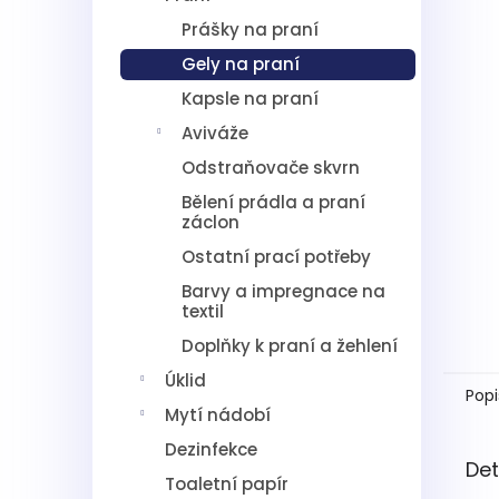
5
í
hvězdič
Prášky na praní
p
a
Gely na praní
n
Kapsle na praní
e
l
Aviváže
Odstraňovače skvrn
Bělení prádla a praní
záclon
Ostatní prací potřeby
Barvy a impregnace na
textil
Doplňky k praní a žehlení
Úklid
Popi
Mytí nádobí
Dezinfekce
Det
Toaletní papír