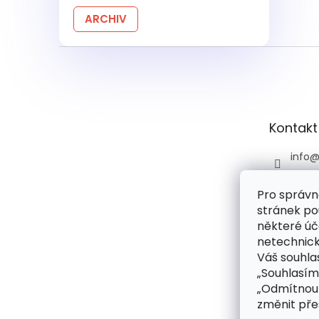
ARCHIV
Z
á
p
a
t
Kontakt
í
info
+420 
Pro správn
+420 
stránek po
praco
6:00)
některé úč
netechnick
drog
Váš souhlas
droge
„Souhlasím
rie
„Odmítnout
změnit pře