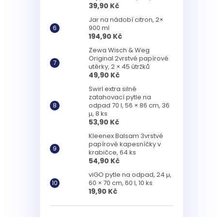
39,90 Kč
Jar na nádobí citron, 2×
900 ml
194,90 Kč
Zewa Wisch & Weg
Original 2vrstvé papírové
utěrky, 2 × 45 útržků
49,90 Kč
Swirl extra silné
zatahovací pytle na
odpad 70 l, 56 × 86 cm, 36
µ, 8 ks
53,90 Kč
Kleenex Balsam 3vrstvé
papírové kapesníčky v
krabičce, 64 ks
54,90 Kč
viGO pytle na odpad, 24 µ,
60 × 70 cm, 60 l, 10 ks
19,90 Kč