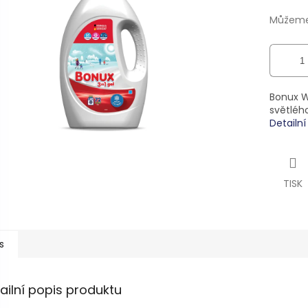
ek.
Můžeme 
Bonux Wh
světléh
Detailn
TISK
s
ailní popis produktu