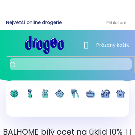
Přejít
na
obsah
Přihlášení
NÁKUPNÍ KOŠÍK
Prázdný košík
BALHOME bílý ocet na úklid 10% 1 l