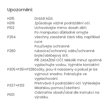
Upozornění:
H315
Dráždí kůži.
H319
Způsobuje vážné podráždění očí.
P102
Uchovávejte mimo dosah dětí.
Po manipulaci důkladně omyjte
P264
všechny zasažené části těla, například
ruce
Používejte ochranné
P280
rukavice/ochranný oděv/ochranné
brýle/obličejový štít.
PŘI ZASAŽENÍ OČÍ: Několik minut opatrně
vyplachujte vodou. Vyjměte kontaktní
P305+P351+P338
čočky, jsou-li nasazeny a pokud je lze
vyjmout snadno. Pokračujte ve
vyplachování.
Přetrvává-li podráždění očí: Vyhledejte
P337+P313
lékařskou pomoc/ošetření.
Odstraňte obsah/obal dle instrukcí na
P501
výrobku.