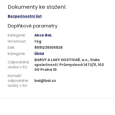
Dokumenty ke stažení:
Bezpečnostní list
Doplňkové parametry
Kategorie
:
Akce BaL
Hmotnost
:
1 kg
EAN
:
8591235105926
Kategorie
:
Úklid
BARVY A LAKY HOSTIVAŘ, a.s., Sídlo
Odpovědná
společnosti: Průmyslová 1472/11, 102
osoba v EU
:
00 Praha 10
Kontakt
odpovědné
bal@bal.cz
osoby v EU
:
Z
á
p