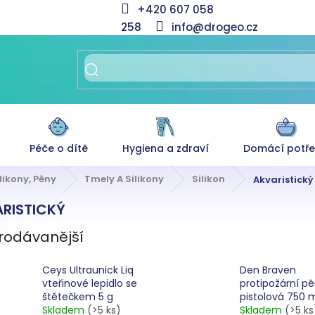
+420 607 058
258
info@drogeo.cz
Péče o dítě
Hygiena a zdraví
Domácí potř
likony, Pěny
Tmely A Silikony
Silikon
Akvaristický
RISTICKÝ
rodávanější
Ceys Ultraunick Liq
Den Braven
vteřinové lepidlo se
protipožární p
štětečkem 5 g
pistolová 750 
Skladem
(>5 ks)
Skladem
(>5 ks