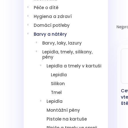
í
Péče o dítě
p
a
Hygiena a zdraví
Ř
n
a
Domácí potřeby
Nejpr
e
z
l
Barvy a nátěry
e
Barvy, laky, lazury
V
n
ý
í
Lepidla, tmely, silikony,
p
p
pěny
i
r
Lepidla a tmely v kartuši
s
o
Lepidla
p
d
r
u
Silikon
o
k
Cey
Tmel
d
t
vte
u
ů
Lepidla
št
k
Montážní pěny
t
Pistole na kartuše
ů
Plniče a tmely ve spreji