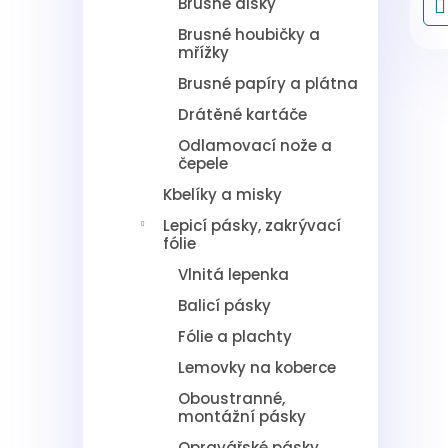
Brusné disky
Brusné houbičky a
mřížky
Brusné papíry a plátna
Drátěné kartáče
Odlamovací nože a
čepele
Kbelíky a misky
Lepicí pásky, zakrývací
fólie
Vlnitá lepenka
Balicí pásky
Fólie a plachty
Lemovky na koberce
Oboustranné,
montážní pásky
Opravářské pásky