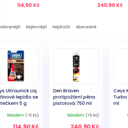
114,90 Kč
240,90 Kč
odávanější
Nejlevnější
Nejdražší
Abecedně
s Ultraunick Liq
Den Braven
Ceys 
řinové lepidlo se
protipožární pěna
Turbo 
ětečkem 5 g
pistolová 750 ml
ml
Skladem
(>5 ks)
Skladem
(>5 ks)
114,90 Kč
240,90 Kč