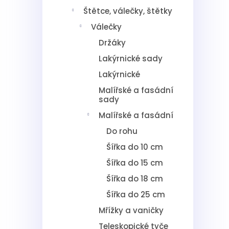
Štětce, válečky, štětky
Válečky
Držáky
Lakýrnické sady
Lakýrnické
Malířské a fasádní
sady
Malířské a fasádní
Do rohu
Šířka do 10 cm
Šířka do 15 cm
Šířka do 18 cm
Šířka do 25 cm
Mřížky a vaničky
Teleskopické tyče