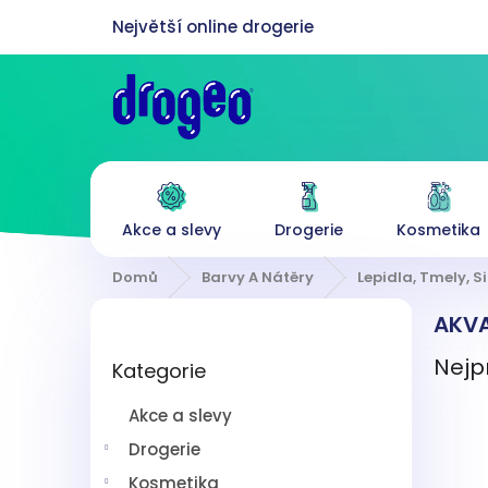
Přejít
na
obsah
Akce a slevy
Drogerie
Kosmetika
Domů
Barvy A Nátěry
Lepidla, Tmely, Si
P
AKVA
o
Přeskočit
s
Nejp
Kategorie
kategorie
t
r
Akce a slevy
a
n
Drogerie
n
Kosmetika