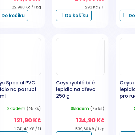
Měrná
Měrná
22 980 Kč / 1 kg
292 Kč / 1 l
cena:
cena:
Do košíku
Do košíku
Do
ys Special PVC
Ceys rychlé bílé
Ceys r
idlo na potrubí
lepidlo na dřevo
lepidl
 ml
250 g
pro ru
g
Skladem
(>5 ks)
Skladem
(>5 ks)
121,90 Kč
134,90 Kč
Měrná
Měrná
1 741,43 Kč / 1 l
539,60 Kč / 1 kg
cena:
cena: