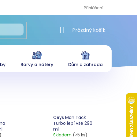
Přihlášení
NÁKUPNÍ KOŠÍK
Prázdný košík
eby
Barvy a nátěry
Dům a zahrada
Ceys Mon Tack
ěna
Turbo lepí vše 290
ml
ml
)
Skladem
(>5 ks)