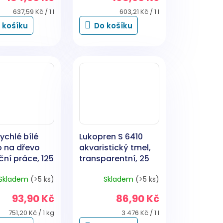
Měrná
Měrná
637,59 Kč / 1 l
603,21 Kč / 1 l
cena:
cena:
 košíku
Do košíku
ychlé bílé
Lukopren S 6410
o na dřevo
akvaristický tmel,
ční práce, 125
transparentní, 25
ml
Skladem
(>5 ks)
Skladem
(>5 ks)
93,90 Kč
86,90 Kč
Měrná
Měrná
751,20 Kč / 1 kg
3 476 Kč / 1 l
cena:
cena: