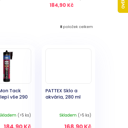
184,90 Kč
8
položek celkem
Mon Tack
PATTEX Sklo a
lepí vše 290
akvária, 280 ml
Skladem
(>5 ks)
Skladem
(>5 ks)
184,90 Kč
168,90 Kč