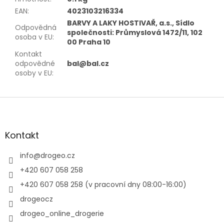
EAN
:
4023103216334
BARVY A LAKY HOSTIVAŘ, a.s., Sídlo
Odpovědná
společnosti: Průmyslová 1472/11, 102
osoba v EU
:
00 Praha 10
Kontakt
odpovědné
bal@bal.cz
osoby v EU
:
Z
á
p
a
Kontakt
t
í
info
@
drogeo.cz
+420 607 058 258
+420 607 058 258 (v pracovní dny 08:00-16:00)
drogeocz
drogeo_online_drogerie