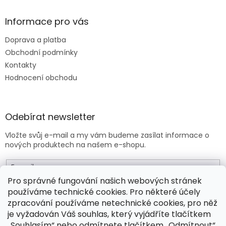
Informace pro vás
Doprava a platba
Obchodní podmínky
Kontakty
Hodnocení obchodu
Odebírat newsletter
Vložte svůj e-mail a my vám budeme zasílat informace o
nových produktech na našem e-shopu.
E-mail
Pro správné fungování našich webových stránek
používáme technické cookies. Pro některé účely
Vložením e-mailu souhlasíte s
obchodními podmínkami
.
zpracování používáme netechnické cookies, pro něž
je vyžadován Váš souhlas, který vyjádříte tlačítkem
PŘIHLÁSIT SE
„Souhlasím“ nebo odmítnete tlačítkem „Odmítnout“.