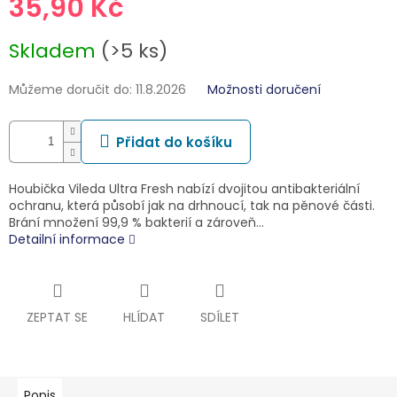
35,90 Kč
Měrná
Skladem
(>5 ks)
cena:
Můžeme doručit do:
11.8.2026
Možnosti doručení
Přidat do košíku
Houbička Vileda Ultra Fresh nabízí dvojitou antibakteriální
ochranu, která působí jak na drhnoucí, tak na pěnové části.
Brání množení 99,9 % bakterií a zároveň…
Detailní informace
ZEPTAT SE
HLÍDAT
SDÍLET
Popis