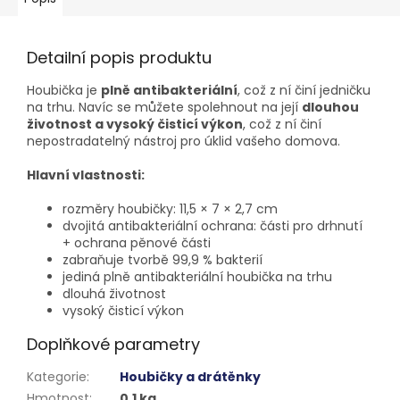
Detailní popis produktu
Houbička je
plně antibakteriální
, což z ní činí jedničku
na trhu. Navíc se můžete spolehnout na její
dlouhou
životnost a vysoký čisticí výkon
, což z ní činí
nepostradatelný nástroj pro úklid vašeho domova.
Hlavní vlastnosti:
rozměry houbičky: 11,5 × 7 × 2,7 cm
dvojitá antibakteriální ochrana: části pro drhnutí
+ ochrana pěnové části
zabraňuje tvorbě 99,9 % bakterií
jediná plně antibakteriální houbička na trhu
dlouhá životnost
vysoký čisticí výkon
Doplňkové parametry
Kategorie
:
Houbičky a drátěnky
Hmotnost
:
0.1 kg