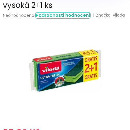
vysoká 2+1 ks
Průměrné
Podrobnosti hodnocení
Značka:
Vileda
Neohodnoceno
hodnocení
produktu
je
0,0
z
5
hvězdiček.