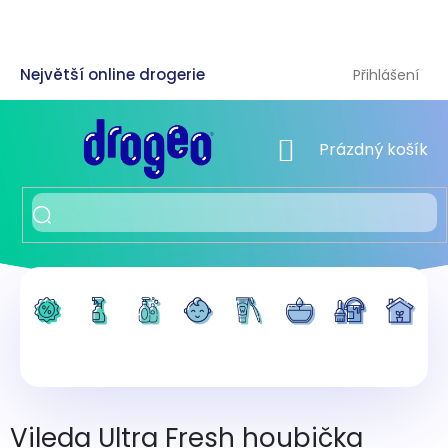
Přejít
na
obsah
Přihlášení
NÁKUPNÍ KOŠÍK
Prázdný košík
Vileda Ultra Fresh houbička