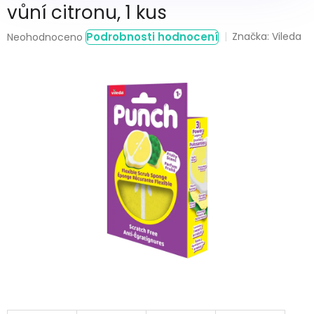
vůní citronu, 1 kus
Průměrné
Podrobnosti hodnocení
Značka:
Vileda
Neohodnoceno
hodnocení
produktu
je
0,0
z
5
hvězdiček.