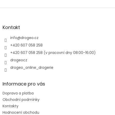
Z
á
p
a
Kontakt
t
í
info
@
drogeo.cz
+420 607 058 258
+420 607 058 258 (v pracovní dny 08:00-16:00)
drogeocz
drogeo_online_drogerie
Informace pro vás
Doprava a platba
Obchodní podmínky
Kontakty
Hodnocení obchodu