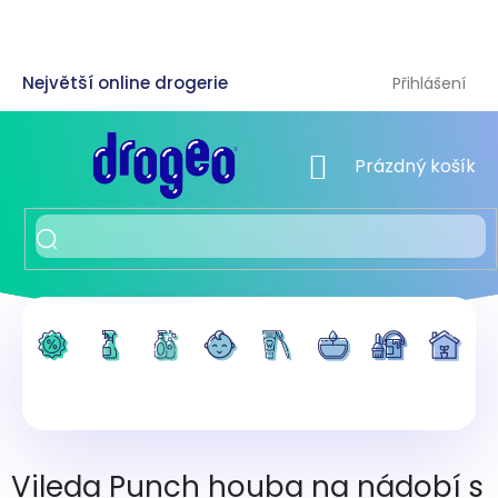
Přejít
na
obsah
Přihlášení
NÁKUPNÍ KOŠÍK
Prázdný košík
Vileda Punch houba na nádobí s