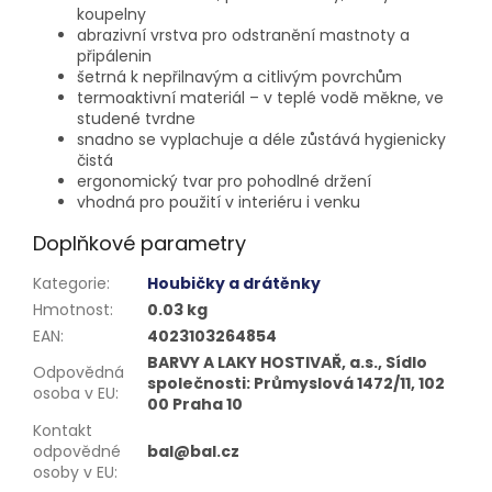
koupelny
abrazivní vrstva pro odstranění mastnoty a
připálenin
šetrná k nepřilnavým a citlivým povrchům
termoaktivní materiál – v teplé vodě měkne, ve
studené tvrdne
snadno se vyplachuje a déle zůstává hygienicky
čistá
ergonomický tvar pro pohodlné držení
vhodná pro použití v interiéru i venku
Doplňkové parametry
Kategorie
:
Houbičky a drátěnky
Hmotnost
:
0.03 kg
EAN
:
4023103264854
BARVY A LAKY HOSTIVAŘ, a.s., Sídlo
Odpovědná
společnosti: Průmyslová 1472/11, 102
osoba v EU
:
00 Praha 10
Kontakt
odpovědné
bal@bal.cz
osoby v EU
: