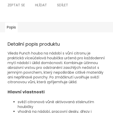
ZEPTAT SE
HLÍDAT
SDÍLET
Popis
Detailní popis produktu
Vileda Punch houba na nádobí s vůní citronu je
praktická víceúčelová houbička určená pro každodenní
mytí nádobí i úklid domácnosti. Kombinuje účinnou
abrazivní vrstvu pro odstranění zaschlých nečistot s
jemným povrchem, který nepoškrábe citlivé materiály
ani nepřilnavé povrchy. Po zmáčknutí uvolňuje svěží
citronovou vůni, která zpříjemňuje úklid.
Hlavní vlastnosti
svěží citronová vůně aktivovaná stisknutím
houbičky
vhodná na nádobí, pracovní desky, dřezy i