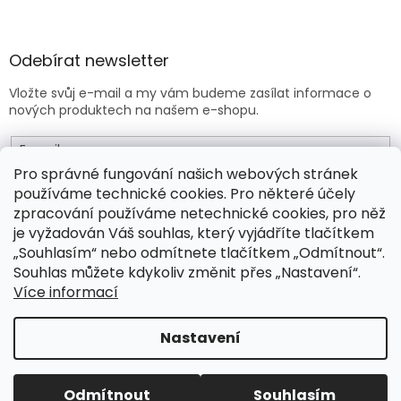
Odebírat newsletter
Vložte svůj e-mail a my vám budeme zasílat informace o
nových produktech na našem e-shopu.
E-mail
Pro správné fungování našich webových stránek
používáme technické cookies. Pro některé účely
Vložením e-mailu souhlasíte s
obchodními podmínkami
.
zpracování používáme netechnické cookies, pro něž
je vyžadován Váš souhlas, který vyjádříte tlačítkem
PŘIHLÁSIT SE
„Souhlasím“ nebo odmítnete tlačítkem „Odmítnout“.
Souhlas můžete kdykoliv změnit přes „Nastavení“.
Více informací
Vytvořil Shoptet Premium
Nastavení
Copyright 2026
Drogeo.cz
. Všechna práva vyhrazena.
Odmítnout
Souhlasím
Upravit nastavení cookies