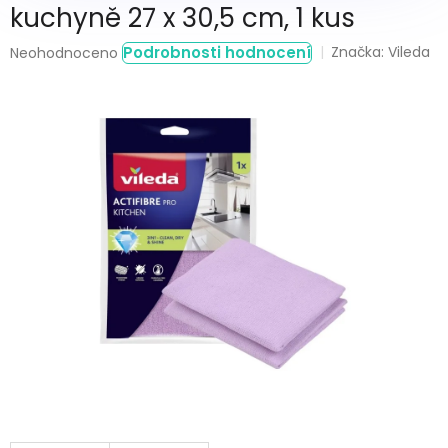
kuchyně 27 x 30,5 cm, 1 kus
Průměrné
Podrobnosti hodnocení
Značka:
Vileda
Neohodnoceno
hodnocení
produktu
je
0,0
z
5
hvězdiček.