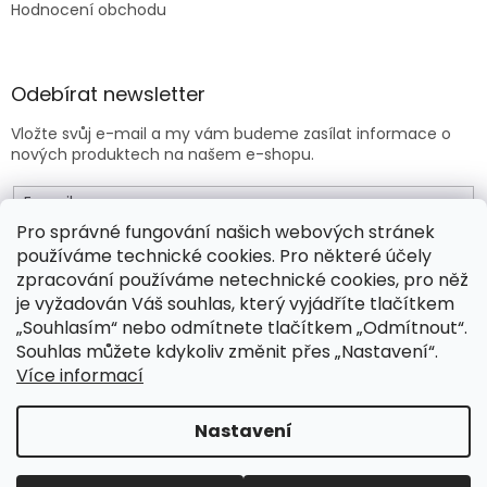
Hodnocení obchodu
Odebírat newsletter
Vložte svůj e-mail a my vám budeme zasílat informace o
nových produktech na našem e-shopu.
E-mail
Pro správné fungování našich webových stránek
používáme technické cookies. Pro některé účely
Vložením e-mailu souhlasíte s
obchodními podmínkami
.
zpracování používáme netechnické cookies, pro něž
je vyžadován Váš souhlas, který vyjádříte tlačítkem
PŘIHLÁSIT SE
„Souhlasím“ nebo odmítnete tlačítkem „Odmítnout“.
Souhlas můžete kdykoliv změnit přes „Nastavení“.
Více informací
Vytvořil Shoptet Premium
Nastavení
Copyright 2026
Drogeo.cz
. Všechna práva vyhrazena.