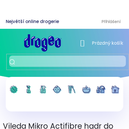
Přejít
na
obsah
Přihlášení
NÁKUPNÍ KOŠÍK
Prázdný košík
Vileda Mikro Actifibre hadr do