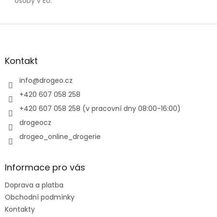
osoby v EU
:
Z
á
p
a
Kontakt
t
í
info
@
drogeo.cz
+420 607 058 258
+420 607 058 258 (v pracovní dny 08:00-16:00)
drogeocz
drogeo_online_drogerie
Informace pro vás
Doprava a platba
Obchodní podmínky
Kontakty