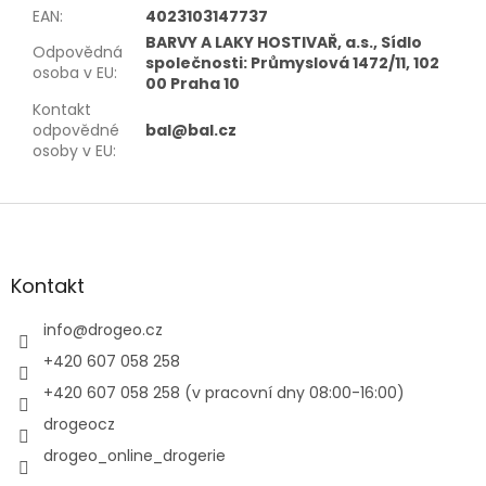
EAN
:
4023103147737
BARVY A LAKY HOSTIVAŘ, a.s., Sídlo
Odpovědná
společnosti: Průmyslová 1472/11, 102
osoba v EU
:
00 Praha 10
Kontakt
odpovědné
bal@bal.cz
osoby v EU
:
Z
á
p
a
Kontakt
t
í
info
@
drogeo.cz
+420 607 058 258
+420 607 058 258 (v pracovní dny 08:00-16:00)
drogeocz
drogeo_online_drogerie