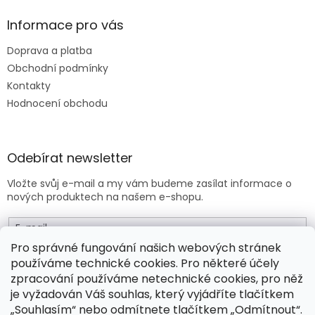
Informace pro vás
Doprava a platba
Obchodní podmínky
Kontakty
Hodnocení obchodu
Odebírat newsletter
Vložte svůj e-mail a my vám budeme zasílat informace o
nových produktech na našem e-shopu.
E-mail
Pro správné fungování našich webových stránek
používáme technické cookies. Pro některé účely
Vložením e-mailu souhlasíte s
obchodními podmínkami
.
zpracování používáme netechnické cookies, pro něž
je vyžadován Váš souhlas, který vyjádříte tlačítkem
PŘIHLÁSIT SE
„Souhlasím“ nebo odmítnete tlačítkem „Odmítnout“.