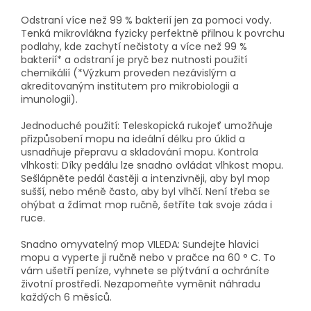
Odstraní více než 99 % bakterií jen za pomoci vody.
Tenká mikrovlákna fyzicky perfektně přilnou k povrchu
podlahy, kde zachytí nečistoty a více než 99 %
bakterií* a odstraní je pryč bez nutnosti použití
chemikálií (*Výzkum proveden nezávislým a
akreditovaným institutem pro mikrobiologii a
imunologii).
Jednoduché použití: Teleskopická rukojeť umožňuje
přizpůsobení mopu na ideální délku pro úklid a
usnadňuje přepravu a skladování mopu. Kontrola
vlhkosti: Díky pedálu lze snadno ovládat vlhkost mopu.
Sešlápněte pedál častěji a intenzivněji, aby byl mop
sušší, nebo méně často, aby byl vlhčí. Není třeba se
ohýbat a ždímat mop ručně, šetříte tak svoje záda i
ruce.
Snadno omyvatelný mop VILEDA: Sundejte hlavici
mopu a vyperte ji ručně nebo v pračce na 60 ° C. To
vám ušetří peníze, vyhnete se plýtvání a ochráníte
životní prostředí. Nezapomeňte vyměnit náhradu
každých 6 měsíců.