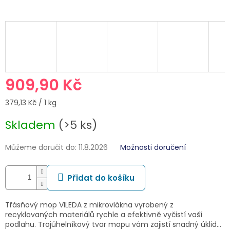
909,90 Kč
Měrná
379,13 Kč / 1 kg
cena:
Skladem
(>5 ks)
Můžeme doručit do:
11.8.2026
Možnosti doručení
Přidat do košíku
Třásňový mop VILEDA z mikrovlákna vyrobený z
recyklovaných materiálů rychle a efektivně vyčistí vaší
podlahu. Trojúhelníkový tvar mopu vám zajistí snadný úklid…