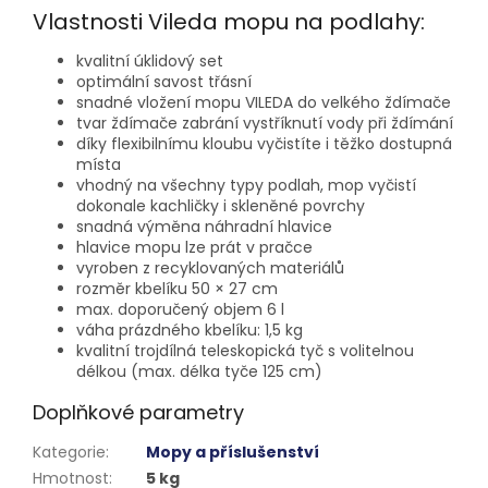
Vlastnosti Vileda mopu na podlahy:
kvalitní úklidový set
optimální savost třásní
snadné vložení mopu VILEDA do velkého ždímače
tvar ždímače zabrání vystříknutí vody při ždímání
díky flexibilnímu kloubu vyčistíte i těžko dostupná
místa
vhodný na všechny typy podlah, mop vyčistí
dokonale kachličky i skleněné povrchy
snadná výměna náhradní hlavice
hlavice mopu lze prát v pračce
vyroben z recyklovaných materiálů
rozměr kbelíku 50 × 27 cm
max. doporučený objem 6 l
váha prázdného kbelíku: 1,5 kg
kvalitní trojdílná teleskopická tyč s volitelnou
délkou (max. délka tyče 125 cm)
Doplňkové parametry
Kategorie
:
Mopy a příslušenství
Hmotnost
:
5 kg