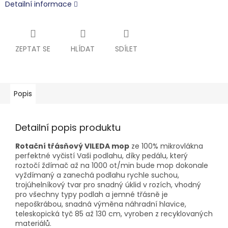
Detailní informace
ZEPTAT SE
HLÍDAT
SDÍLET
Popis
Detailní popis produktu
Rotační třásňový VILEDA mop
ze 100% mikrovlákna
perfektné vyčistí Vaši podlahu, díky pedálu, který
roztočí ždímač až na 1000 ot/min bude mop dokonale
vyždímaný a zanechá podlahu rychle suchou,
trojúhelníkový tvar pro snadný úklid v rozích, vhodný
pro všechny typy podlah a jemné třásně je
nepoškrábou, snadná výměna náhradní hlavice,
teleskopická tyč 85 až 130 cm, vyroben z recyklovaných
materiálů.