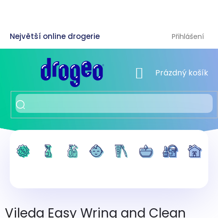
Přejít
na
obsah
Přihlášení
NÁKUPNÍ KOŠÍK
Prázdný košík
Vileda Easy Wring and Clean