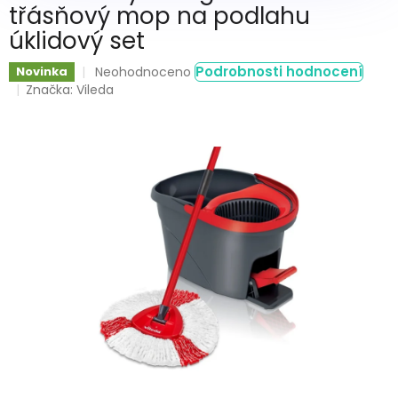
třásňový mop na podlahu
úklidový set
Průměrné
Podrobnosti hodnocení
Novinka
Neohodnoceno
hodnocení
Značka:
Vileda
produktu
je
0,0
z
5
hvězdiček.