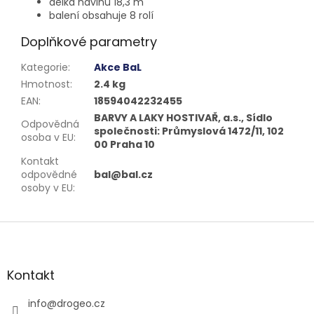
délka návinu 18,3 m
balení obsahuje 8 rolí
Doplňkové parametry
Kategorie
:
Akce BaL
Hmotnost
:
2.4 kg
EAN
:
18594042232455
BARVY A LAKY HOSTIVAŘ, a.s., Sídlo
Odpovědná
společnosti: Průmyslová 1472/11, 102
osoba v EU
:
00 Praha 10
Kontakt
odpovědné
bal@bal.cz
osoby v EU
:
Z
á
p
a
Kontakt
t
í
info
@
drogeo.cz