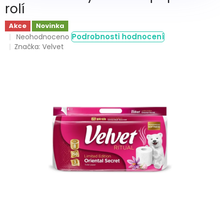
rolí
Akce
Novinka
Průměrné
Podrobnosti hodnocení
Neohodnoceno
hodnocení
Značka:
Velvet
produktu
je
0,0
z
5
hvězdiček.