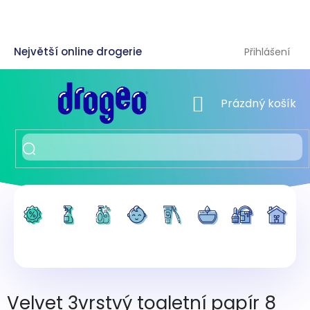
Přejít
na
obsah
Přihlášení
NÁKUPNÍ KOŠÍK
Prázdný košík
Velvet 3vrstvý toaletní papír 8