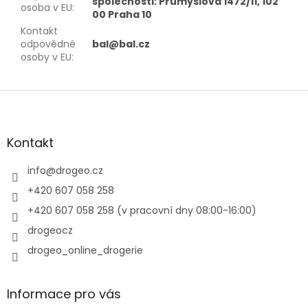
společnosti: Průmyslová 1472/11, 102
osoba v EU
:
00 Praha 10
Kontakt
odpovědné
bal@bal.cz
osoby v EU
:
Z
á
p
a
Kontakt
t
í
info
@
drogeo.cz
+420 607 058 258
+420 607 058 258 (v pracovní dny 08:00-16:00)
drogeocz
drogeo_online_drogerie
Informace pro vás