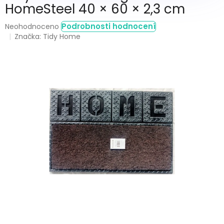
HomeSteel 40 × 60 × 2,3 cm
Průměrné
Podrobnosti hodnocení
Neohodnoceno
hodnocení
Značka:
Tidy Home
produktu
je
0,0
z
5
hvězdiček.