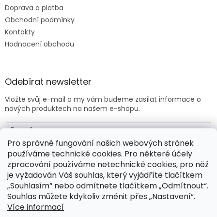
Doprava a platba
Obchodní podmínky
Kontakty
Hodnocení obchodu
Odebírat newsletter
Vložte svůj e-mail a my vám budeme zasílat informace o
nových produktech na našem e-shopu.
E-mail
Pro správné fungování našich webových stránek
používáme technické cookies. Pro některé účely
Vložením e-mailu souhlasíte s
obchodními podmínkami
.
zpracování používáme netechnické cookies, pro něž
je vyžadován Váš souhlas, který vyjádříte tlačítkem
PŘIHLÁSIT SE
„Souhlasím“ nebo odmítnete tlačítkem „Odmítnout“.
Souhlas můžete kdykoliv změnit přes „Nastavení“.
Více informací