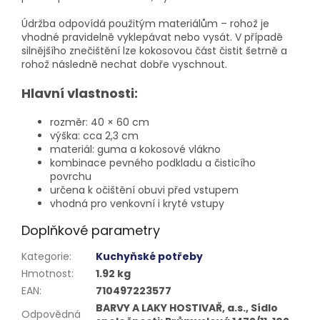
Údržba odpovídá použitým materiálům – rohož je
vhodné pravidelně vyklepávat nebo vysát. V případě
silnějšího znečištění lze kokosovou část čistit šetrně a
rohož následně nechat dobře vyschnout.
Hlavní vlastnosti:
rozměr: 40 × 60 cm
výška: cca 2,3 cm
materiál: guma a kokosové vlákno
kombinace pevného podkladu a čisticího
povrchu
určena k očištění obuvi před vstupem
vhodná pro venkovní i kryté vstupy
Doplňkové parametry
Kategorie
:
Kuchyňské potřeby
Hmotnost
:
1.92 kg
EAN
:
710497223577
BARVY A LAKY HOSTIVAŘ, a.s., Sídlo
Odpovědná