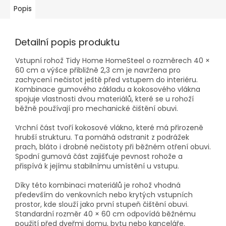
Popis
Detailní popis produktu
Vstupní rohož Tidy Home HomeSteel o rozměrech 40 ×
60 cm a výšce přibližně 2,3 cm je navržena pro
zachycení nečistot ještě před vstupem do interiéru.
Kombinace gumového základu a kokosového vlákna
spojuje vlastnosti dvou materiálů, které se u rohoží
běžně používají pro mechanické čištění obuvi.
Vrchní část tvoří kokosové vlákno, které má přirozeně
hrubší strukturu. Ta pomáhá odstranit z podrážek
prach, bláto i drobné nečistoty při běžném otření obuvi.
Spodní gumová část zajišťuje pevnost rohože a
přispívá k jejímu stabilnímu umístění u vstupu.
Díky této kombinaci materiálů je rohož vhodná
především do venkovních nebo krytých vstupních
prostor, kde slouží jako první stupeň čištění obuvi.
Standardní rozměr 40 × 60 cm odpovídá běžnému
použití před dveřmi domu, bytu nebo kanceláře.