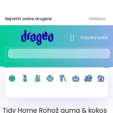
Přejít
na
obsah
Přihlášení
NÁKUPNÍ KOŠÍK
Prázdný košík
Tidy Home Rohož guma & kokos