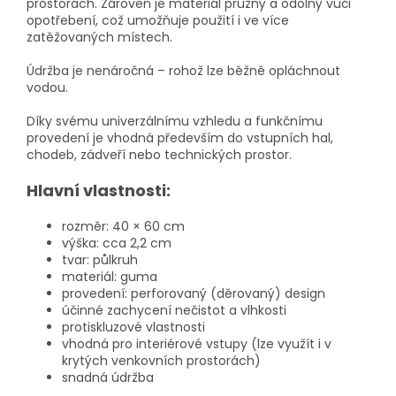
prostorách. Zároveň je materiál pružný a odolný vůči
opotřebení, což umožňuje použití i ve více
zatěžovaných místech.
Údržba je nenáročná – rohož lze běžně opláchnout
vodou.
Díky svému univerzálnímu vzhledu a funkčnímu
provedení je vhodná především do vstupních hal,
chodeb, zádveří nebo technických prostor.
Hlavní vlastnosti:
rozměr: 40 × 60 cm
výška: cca 2,2 cm
tvar: půlkruh
materiál: guma
provedení: perforovaný (děrovaný) design
účinné zachycení nečistot a vlhkosti
protiskluzové vlastnosti
vhodná pro interiérové vstupy (lze využít i v
krytých venkovních prostorách)
snadná údržba