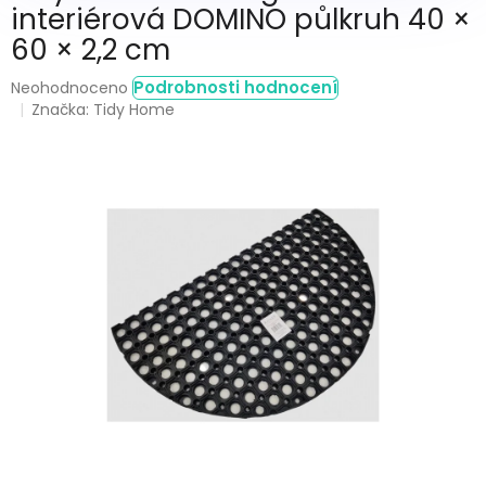
interiérová DOMINO půlkruh 40 ×
60 × 2,2 cm
Průměrné
Podrobnosti hodnocení
Neohodnoceno
hodnocení
Značka:
Tidy Home
produktu
je
0,0
z
5
hvězdiček.