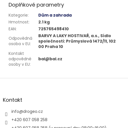
Doplňkové parametry
Kategorie
:
Dům a zahrada
Hmotnost
:
2.1 kg
EAN
:
725765498410
BARVY A LAKY HOSTIVAŘ, a.s., Sídlo
Odpovědná
společnosti: Průmyslová 1472/11, 102
osoba v EU
:
00 Praha 10
Kontakt
odpovědné
bal@bal.cz
osoby v EU
:
Z
á
p
a
Kontakt
t
í
info
@
drogeo.cz
+420 607 058 258
+420 607 058 258 (v pracovní dny 08:00-16:00)