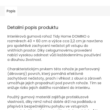
Popis
Detailní popis produktu
Interiérová gumová rohož Tidy Home DOMINO o
rozměrech 40 × 60 cm a výšce cca 2,2 cm je navržena
pro spolehlivé zachycení nečistot při vstupu do
vnitřních prostor. Díky celogumovému provedení
nabízí vysokou odolnost vůči každodennímu používání
a dlouhou životnost.
Charakteristickým prvkem této rohože je perforovaný
(děrovaný) povrch, který pomáhá efektivně
zachytávat nečistoty, prach i vlhkost z obuvi a zároveň
umožňuje jejich propadnutí pod povrch rohože. Tím se
snižuje riziko jejich dalšího roznášení do interiéru.
Použitý gumový materiál zajišťuje protiskluzové
vlastnosti, díky nimž rohož dobře drží na podkladu a
přispívá k bezpečnějšímu pohybu ve vstupních