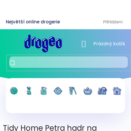
Přejít
na
obsah
Přihlášení
NÁKUPNÍ KOŠÍK
Prázdný košík
Tidy Home Petra hadr na