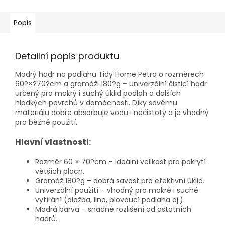
Popis
Detailní popis produktu
Modrý hadr na podlahu Tidy Home Petra o rozměrech
60?×?70?cm a gramáži 180?g – univerzální čisticí hadr
určený pro mokrý i suchý úklid podlah a dalších
hladkých povrchů v domácnosti. Díky savému
materiálu dobře absorbuje vodu i nečistoty a je vhodný
pro běžné použití.
Hlavní vlastnosti:
Rozměr 60 × 70?cm – ideální velikost pro pokrytí
větších ploch.
Gramáž 180?g – dobrá savost pro efektivní úklid.
Univerzální použití – vhodný pro mokré i suché
vytírání (dlažba, lino, plovoucí podlaha aj.).
Modrá barva – snadné rozlišení od ostatních
hadrů.