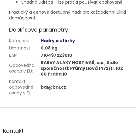
Snadná údržba – lze prát a používat opakovaně.
Praktický a cenově dostupný hadr pro každodenní úklid
domácnosti.
Doplňkové parametry
Kategorie
:
Hadry a utěrky
Hmotnost
:
0.08 kg
EAN
:
710497223010
BARVY A LAKY HOSTIVAŘ, a.s., Sídlo
Odpovědná
společnosti: Průmyslová 1472/11, 102
osoba v EU
:
00 Praha 10
Kontakt
odpovědné
bal@bal.cz
osoby v EU
:
Z
á
p
a
Kontakt