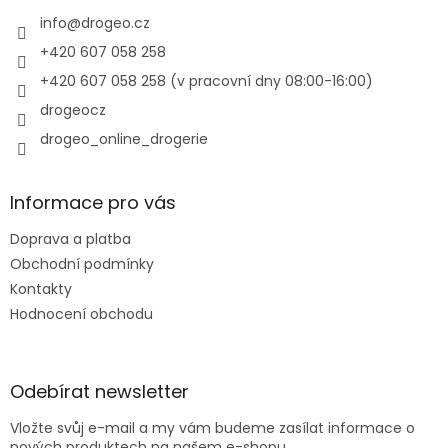
t
í
info
@
drogeo.cz
+420 607 058 258
+420 607 058 258 (v pracovní dny 08:00-16:00)
drogeocz
drogeo_online_drogerie
Informace pro vás
Doprava a platba
Obchodní podmínky
Kontakty
Hodnocení obchodu
Odebírat newsletter
Vložte svůj e-mail a my vám budeme zasílat informace o
nových produktech na našem e-shopu.