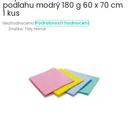
podlahu modrý 180 g 60 x 70 cm
1 kus
Průměrné
Podrobnosti hodnocení
Neohodnoceno
hodnocení
Značka:
Tidy Home
produktu
je
0,0
z
5
hvězdiček.