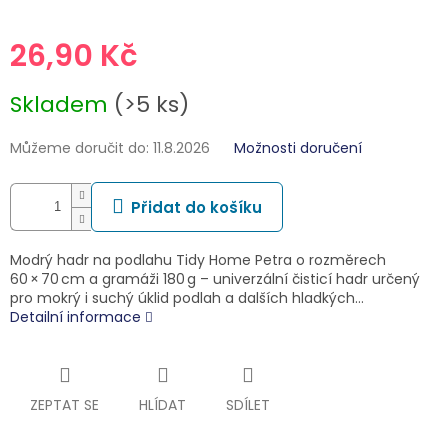
26,90 Kč
Měrná
Skladem
(>5 ks)
cena:
Můžeme doručit do:
11.8.2026
Možnosti doručení
Přidat do košíku
Modrý hadr na podlahu Tidy Home Petra o rozměrech
60 × 70 cm a gramáži 180 g – univerzální čisticí hadr určený
pro mokrý i suchý úklid podlah a dalších hladkých…
Detailní informace
ZEPTAT SE
HLÍDAT
SDÍLET