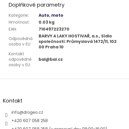
Doplňkové parametry
Kategorie
:
Auto, moto
Hmotnost
:
0.03 kg
EAN
:
710497223270
BARVY A LAKY HOSTIVAŘ, a.s., Sídlo
Odpovědná
společnosti: Průmyslová 1472/11, 102
osoba v EU
:
00 Praha 10
Kontakt
odpovědné
bal@bal.cz
osoby v EU
:
Z
á
p
a
Kontakt
t
í
info
@
drogeo.cz
+420 607 058 258
+420 607 058 258 (v pracovní dny 08:00-16:00)