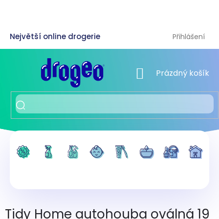
Přejít
na
obsah
Přihlášení
NÁKUPNÍ KOŠÍK
Prázdný košík
Tidy Home autohouba oválná 19