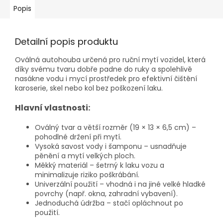
Popis
Detailní popis produktu
Oválná autohouba určená pro ruční mytí vozidel, která
díky svému tvaru dobře padne do ruky a spolehlivě
nasákne vodu i mycí prostředek pro efektivní čištění
karoserie, skel nebo kol bez poškození laku.
Hlavní vlastnosti:
Oválný tvar a větší rozměr (19 × 13 × 6,5 cm) –
pohodlné držení při mytí.
Vysoká savost vody i šamponu – usnadňuje
pěnění a mytí velkých ploch.
Měkký materiál – šetrný k laku vozu a
minimalizuje riziko poškrábání.
Univerzální použití – vhodná i na jiné velké hladké
povrchy (např. okna, zahradní vybavení).
Jednoduchá údržba – stačí opláchnout po
použití.