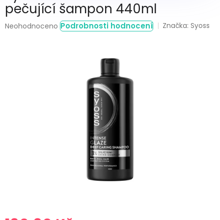
pečující šampon 440ml
Průměrné
Podrobnosti hodnocení
Značka:
Syoss
Neohodnoceno
hodnocení
produktu
je
0,0
z
5
hvězdiček.