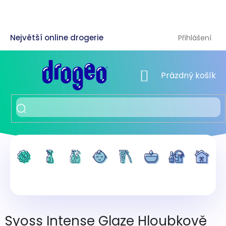
Přejít
na
obsah
Přihlášení
NÁKUPNÍ KOŠÍK
Prázdný košík
Syoss Intense Glaze Hloubkově