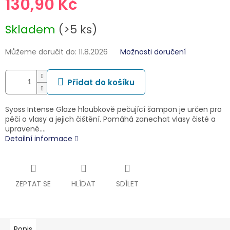
130,90 Kč
Měrná
Skladem
(>5 ks)
cena:
Můžeme doručit do:
11.8.2026
Možnosti doručení
Přidat do košíku
Syoss Intense Glaze hloubkově pečující šampon je určen pro
péči o vlasy a jejich čištění. Pomáhá zanechat vlasy čisté a
upravené.…
Detailní informace
ZEPTAT SE
HLÍDAT
SDÍLET
Popis