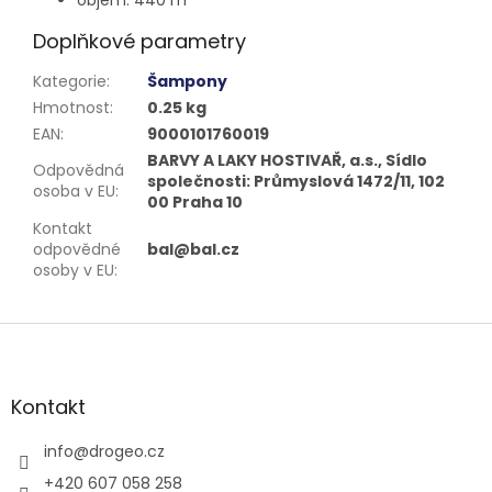
Doplňkové parametry
Kategorie
:
Šampony
Hmotnost
:
0.25 kg
EAN
:
9000101760019
BARVY A LAKY HOSTIVAŘ, a.s., Sídlo
Odpovědná
společnosti: Průmyslová 1472/11, 102
osoba v EU
:
00 Praha 10
Kontakt
odpovědné
bal@bal.cz
osoby v EU
:
Z
á
p
a
Kontakt
t
í
info
@
drogeo.cz
+420 607 058 258