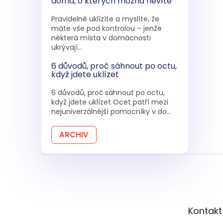
doma, o kterých možná nevíte
Pravidelně uklízíte a myslíte, že
máte vše pod kontrolou – jenže
některá místa v domácnosti
ukrývají...
6 důvodů, proč sáhnout po octu,
když jdete uklízet
6 důvodů, proč sáhnout po octu,
když jdete uklízet Ocet patří mezi
nejuniverzálnější pomocníky v do...
ARCHIV
Z
á
p
a
t
Kontakt
í