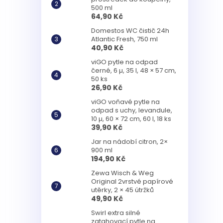
500 ml
64,90 Kč
Domestos WC čistič 24h
Atlantic Fresh, 750 ml
40,90 Kč
viGO pytle na odpad
černé, 6 µ, 35 l, 48 × 57 cm,
50 ks
26,90 Kč
viGO voňavé pytle na
odpad s uchy, levandule,
10 µ, 60 × 72 cm, 60 l, 18 ks
39,90 Kč
Jar na nádobí citron, 2×
900 ml
194,90 Kč
Zewa Wisch & Weg
Original 2vrstvé papírové
utěrky, 2 × 45 útržků
49,90 Kč
Swirl extra silné
zatahovací pytle na