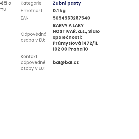
éči o
Kategorie
:
Zubní pasty
ímu
Hmotnost
:
0.1 kg
EAN
:
5054563287540
BARVY A LAKY
HOSTIVAŘ, a.s., Sídlo
Odpovědná
společnosti:
osoba v EU
:
Průmyslová 1472/11,
102 00 Praha 10
Kontakt
odpovědné
bal@bal.cz
osoby v EU
: