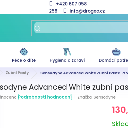
+420 607 058
258
info@drogeo.cz
Péče o dítě
Hygiena a zdraví
Domácí potř
Zubní Pasty
Sensodyne Advanced White Zubní Pasta Pro C
sodyne Advanced White zubní pasta
rné
Podrobnosti hodnocení
Značka:
Sensodyne
dnoceno
ení
130
tu
Měrná
Skl
cena: