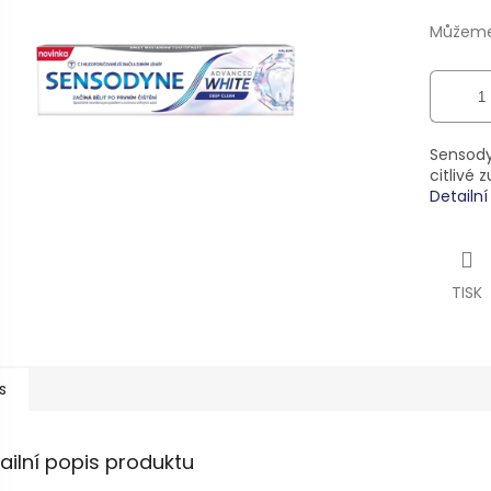
ek.
Můžeme 
Sensody
citlivé 
Detailn
TISK
s
ailní popis produktu