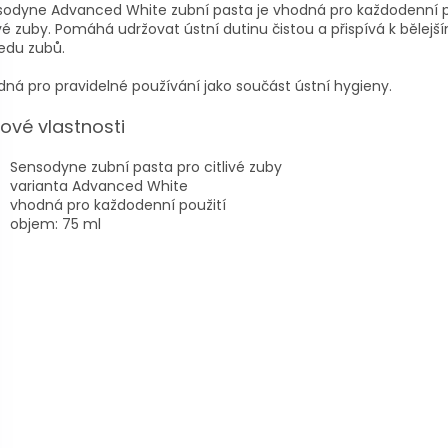
sodyne Advanced White zubní pasta je vhodná pro každodenní p
ivé zuby. Pomáhá udržovat ústní dutinu čistou a přispívá k bělejš
edu zubů.
ná pro pravidelné používání jako součást ústní hygieny.
čové vlastnosti
Sensodyne zubní pasta pro citlivé zuby
varianta Advanced White
vhodná pro každodenní použití
objem: 75 ml