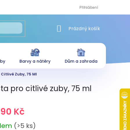
Přihlášení
NÁKUPNÍ KOŠÍK
Prázdný košík
eby
Barvy a nátěry
Dům a zahrada
itlivé Zuby, 75 Ml
 pro citlivé zuby, 75 ml
,90 Kč
adem
(>5 ks)