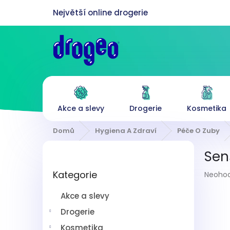
Přejít
na
obsah
Akce a slevy
Drogerie
Kosmetika
Domů
Hygiena A Zdraví
Péče O Zuby
P
Sen
o
Přeskočit
s
Průmě
Kategorie
kategorie
Neoho
t
hodnoc
r
produk
Akce a slevy
a
je
n
Drogerie
0,0
z
n
Kosmetika