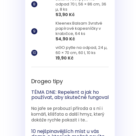
odpad 70 l, 56 × 86 cm, 36
µ, 8 ks
53,90 Kč
Kleenex Balsam 3vrstvé
papírové kapesníčky v
krabičce, 64 ks
54,90 Kč
viGO pytle na odpad, 24 µ,
60 × 70 cm, 60 l, 10 ks
19,90 Kč
Drogeo tipy
TÉMA DNE: Repelent a jak ho
používat, aby skutečně fungoval
Na jaře se probouzí příroda a s ní i
komáři, klíšťata a další hmyz, který
dokáže rychle pokazit i te...
10 nejšpinavějších míst u vás