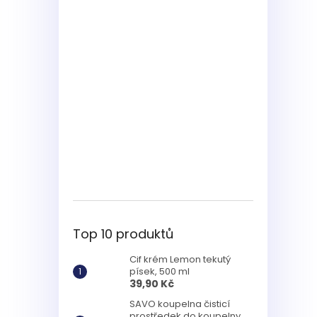
Top 10 produktů
Cif krém Lemon tekutý
písek, 500 ml
39,90 Kč
SAVO koupelna čisticí
prostředek do koupelny,