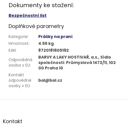
Dokumenty ke stažení:
Bezpečnostní list
Doplňkové parametry
Kategorie
:
Prášky na praní
Hmotnost
:
4.55 kg
EAN
:
8720181605192
BARVY A LAKY HOSTIVAŘ, a.s., Sídlo
Odpovědná
společnosti: Průmyslová 1472/11, 102
osoba v EU
:
00 Praha 10
Kontakt
odpovědné
bal@bal.cz
osoby v EU
:
Z
á
p
a
Kontakt
t