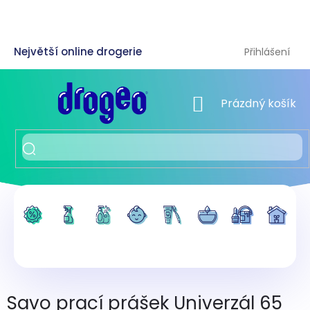
Přejít
na
obsah
Přihlášení
NÁKUPNÍ KOŠÍK
Prázdný košík
Savo prací prášek Univerzál 65