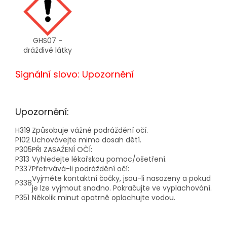
GHS07 -
dráždivé látky
Signální slovo: Upozornění
Upozornění:
H319
Způsobuje vážné podráždění očí.
P102
Uchovávejte mimo dosah dětí.
P305
PŘI ZASAŽENÍ OČÍ:
P313
Vyhledejte lékařskou pomoc/ošetření.
P337
Přetrvává-li podráždění očí:
Vyjměte kontaktní čočky, jsou-li nasazeny a pokud
P338
je lze vyjmout snadno. Pokračujte ve vyplachování.
P351
Několik minut opatrně oplachujte vodou.